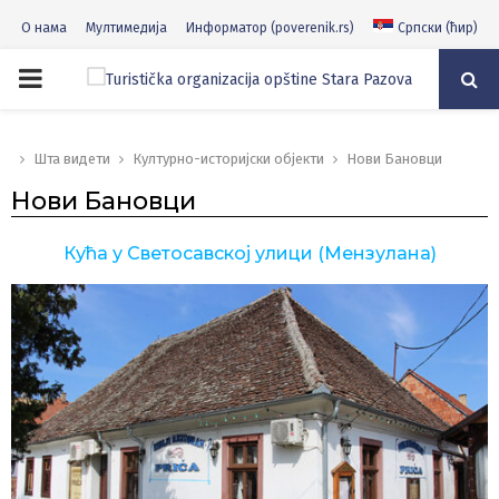
О нама
Мултимедија
Информатор (poverenik.rs)
Српски (ћир)
PRIMARY
MENU
Шта видети
Културно-историјски објекти
Нови Бановци
Нови Бановци
Кућа у Светосавској улици (Мензулана)