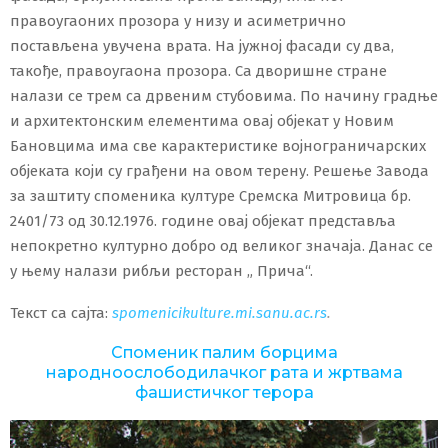
правоугаоних прозора у низу и асиметрично
постављена увучена врата. На јужној фасади су два,
такође, правоугаона прозора. Са дворишне стране
налази се трем са дрвеним стубовима. По начину градње
и архитектонским елементима овај објекат у Новим
Бановцима има све карактеристике војнограничарских
објеката који су грађени на овом терену. Решење Завода
за заштиту споменика културе Сремска Митровица бр.
2401/73 од 30.12.1976. године овај објекат представља
непокретно културно добро од великог значаја. Данас се
у њему налази рибљи ресторан „ Прича“.
Текст са сајта:
spomenicikulture.mi.sanu.ac.rs
.
Споменик палим борцима
народноослободилачког рата и жртвама
фашистичког терора