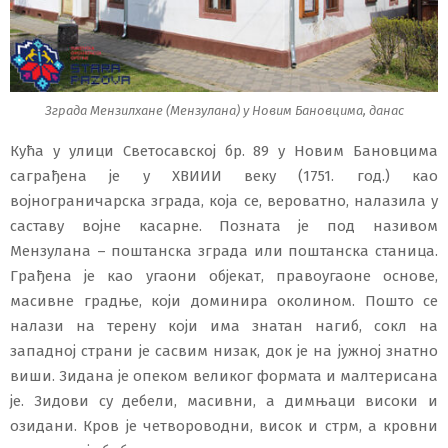
Зграда Мензилхане (Мензулана) у Новим Бановцима, данас
Кућа у улици Светосавској бр. 89 у Новим Бановцима
саграђена је у XВИИИ веку (1751. год.) као
војнограничарска зграда, која се, вероватно, налазила у
саставу војне касарне. Позната је под називом
Мензулана – поштанска зграда или поштанска станица.
Грађена је као угаони објекат, правоугаоне основе,
масивне градње, који доминира околином. Пошто се
налази на терену који има знатан нагиб, сокл на
западној страни је сасвим низак, док је на јужној знатно
виши. Зидана је опеком великог формата и малтерисана
је. Зидови су дебели, масивни, а димњаци високи и
озидани. Кров је четвороводни, висок и стрм, а кровни