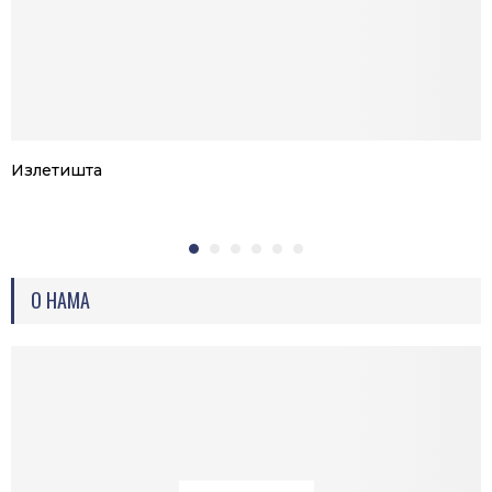
Излетишта
О НАМА