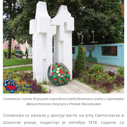
Споменик палим борцима народноослободилачког рата и жртвама
фашистичког терора у Новим Бановцима
Споменик се налази у центру места на углу Светосавске и
Школске улице, подигнут је октобра 1978. године, са