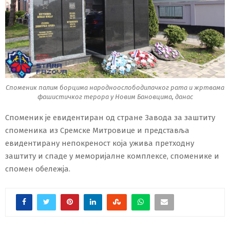
Споменик палим борцима народноослободилачког рата и жртвама
фашистичког терора у Новим Бановцима, данас
Споменик је евидентиран од стране Завода за заштиту
споменика из Сремске Митровице и представља
евидентирану непокреност која ужива претходну
заштиту и спаде у меморијалне комплексе, споменике и
спомен обележја.