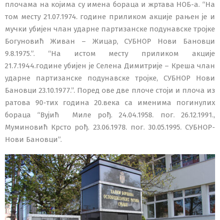
плочама на којима су имена бораца и жртава НОБ-а. “На
том месту 21.07.1974. године приликом акције рањен је и
мучки убијен члан ударне партизанске подунавске тројке
Богуновић Живан – Жицар, СУБНОР Нови Бановци
9.8.1975.”. “На истом месту приликом акције
21.7.1944.године убијен је Селена Димитрије – Креша члан
ударне партизанске подунавске тројке, СУБНОР Нови
Бановци 23.10.1977.”. Поред ове две плоче стоји и плоча из
ратова 90-тих година 20.века са именима погинулих
бораца “Вујић Миле рођ. 24.04.1958. пог. 26.12.1991.,
Муминовић Крсто рођ. 23.06.1978. пог. 30.05.1995. СУБНОР-
Нови Бановци”.