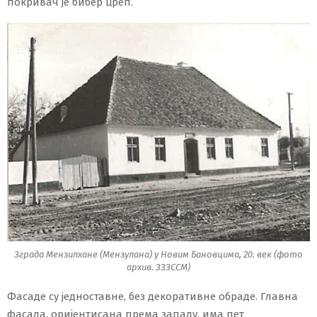
покривач је бибер цреп.
Зграда Мензилхане (Мензулана) у Новим Бановцима, 20. век (фото
архив. ЗЗЗССМ)
Фасаде су једноставне, без декоративне обраде. Главна
фасада, оријентисана према западу, има пет