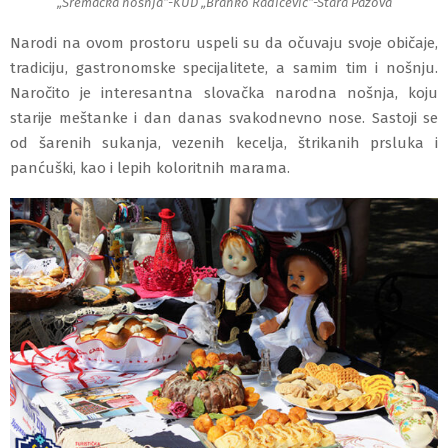
„Sremačka nošnja“-KUD „Branko Radičević“-Stara Pazova
Narodi na ovom prostoru uspeli su da očuvaju svoje običaje,
tradiciju, gastronomske specijalitete, a samim tim i nošnju.
Naročito je interesantna slovačka narodna nošnja, koju
starije meštanke i dan danas svakodnevno nose. Sastoji se
od šarenih sukanja, vezenih kecelja, štrikanih prsluka i
panćuški, kao i lepih koloritnih marama.