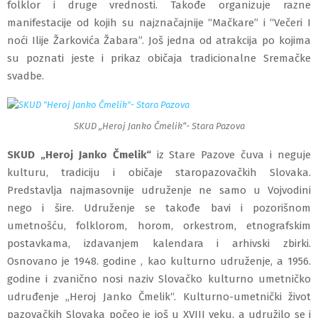
folklor i druge vrednosti. Takođe organizuje razne
manifestacije od kojih su najznačajnije “Mačkare” i “Večeri I
noći Ilije Žarkovića Žabara”. Još jedna od atrakcija po kojima
su poznati jeste i prikaz običaja tradicionalne Sremačke
svadbe.
SKUD „Heroj Janko Čmelik“- Stara Pazova
SKUD „Heroj Janko Čmelik“
iz Stare Pazove čuva i neguje
kulturu, tradiciju i običaje staropazovačkih Slovaka.
Predstavlja najmasovnije udruženje ne samo u Vojvodini
nego i šire. Udruženje se takođe bavi i pozorišnom
umetnošću, folklorom, horom, orkestrom, etnografskim
postavkama, izdavanjem kalendara i arhivski zbirki.
Osnovano je 1948. godine , kao kulturno udruženje, a 1956.
godine i zvanično nosi naziv Slovačko kulturno umetničko
udruđenje „Heroj Janko Čmelik“. Kulturno-umetnički život
pazovačkih Slovaka počeo je još u XVIII veku, a udružilo se i