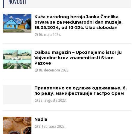
NOVOSTI
Kuća narodnog heroja Janka Čmelika
otvara se za Međunarodni dan muzeja,
18.05.2024, od 10-22č. Ulaz slobodan
16. maja 2024.
Daibau magazin – Upoznajemo istoriju
Vojvodine kroz znamenitosti Stare
Pazove
18. decembra 2023.
Привремено се одлаже одржавање, 6.
по реду, манифестације Гастро Срем
28. avgusta 2023.
Nadla
3. februara 2023.