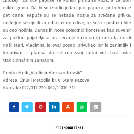
„blokeji“. Za lice papuče se koristi prirodna koža, a za đon
mikro guma. Da bi se izradio jedan par papuča, potrebno je
pet dana. Papuče su se nekada nosile za svečane prilike,
nedeljne šetnje ili za odlazak do crkve, uz šešir i prsluk i bile
su deo nošnje. Danas ih nose pojedinci, koriste se kao suvenir
za poklon prijateljima, uz sećanje kako su ih nekada nosili
naši stari. Vladimira je ovaj posao privukao jer je zanimljiv i
kreativan, i planira da se ceo svoj radni vek bavi ovim
tradicionalnim zanatom.
Preduzetnik „Vladimir Aleksandrovski“
Adresa: Ćirila i Metodija br. 6, Stara Pazova
Kontakt: 022/317-220, 062/1-036-715
PRETHODNI TEKST