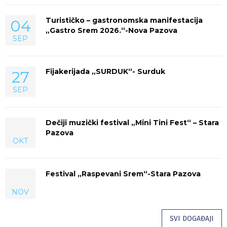
Turističko – gastronomska manifestacija
04
„Gastro Srem 2026.“-Nova Pazova
SEP
Fijakerijada „SURDUK“- Surduk
27
SEP
Dečiji muzički festival „Mini Tini Fest“ – Stara
Pazova
OKT
Festival „Raspevani Srem“-Stara Pazova
NOV
SVI DOGAĐAJI