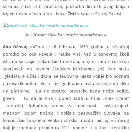
slikama čuva duh prošlosti, poznatih ličnosti ovog kraja i
izgled nekadašnjih ulica i kuća. Živi i stvara u Staroj Pazovi.
Ana Očovaj – slikarka slovačke pazovačke naive
Ana Očovaj
rođena je 16. februara 1950. godine u seljačkoj
porodici od oca Pavela i majke Ane. Već u osnovnoj školi
isticala se svojim slikarskim talentom, a njeni radovi često su
završavali na raznim školskim izložbama. Još kao mala
gledala je, učila i divila se radovima ujaka koji je bio poznati
pazovački moler . Već u tim godinama javila se želja da slika
na platnima. Da ne postoje prepreke kada nešto volite,
govori i to da je Ana i pored rada u firmi „Inex Lifam“
nalazila slobodnog vreme za umetnost, oslikavajući
masnom bojom nošnje i običaje pazovačkih Slovaka na
keramičkim tanjirima. Velika podrška u radu bio joj je suprug
koji je iznenada preminuo 2011. godine i u tom trenutku