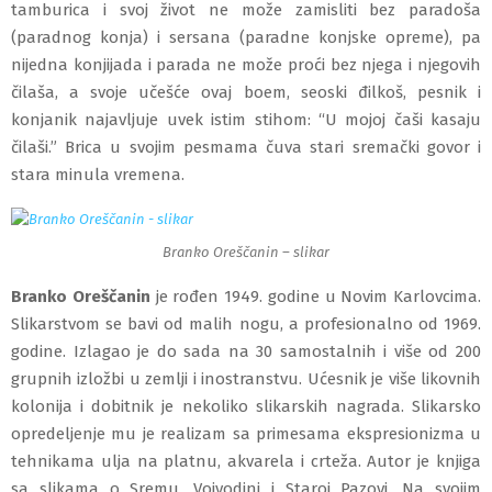
tamburica i svoj život ne može zamisliti bez paradoša
(paradnog konja) i sersana (paradne konjske opreme), pa
nijedna konjijada i parada ne može proći bez njega i njegovih
čilaša, a svoje učešće ovaj boem, seoski đilkoš, pesnik i
konjanik najavljuje uvek istim stihom: “U mojoj čaši kasaju
čilaši.” Brica u svojim pesmama čuva stari sremački govor i
stara minula vremena.
Branko Oreščanin – slikar
Branko Oreščanin
je rođen 1949. godine u Novim Karlovcima.
Slikarstvom se bavi od malih nogu, a profesionalno od 1969.
godine. Izlagao je do sada na 30 samostalnih i više od 200
grupnih izložbi u zemlji i inostranstvu. Ućesnik je više likovnih
kolonija i dobitnik je nekoliko slikarskih nagrada. Slikarsko
opredeljenje mu je realizam sa primesama ekspresionizma u
tehnikama ulja na platnu, akvarela i crteža. Autor je knjiga
sa slikama o Sremu, Vojvodini i Staroj Pazovi. Na svojim