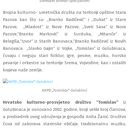
Sremački domaći specijaliteti
Brojna kulturno- umetnička društa na teritoriji opštine Stara
Pazova kao što su: „Branko Radičević“ i „Dukat“ iz Stare
Pazove, „Mladost“ iz Nove Pazove, „Sveti Sava“ iz Nove
Pazove,“Branko Marković“ iz Surduka, „Mitanče“ iz
Belegiša,“Izvor“ iz Starih Banovaca,“Branko Radičević iz Novih
Banovaca „Slavko Gajin“ iz Vojke, „Tomislav“ iz Golubinaca,
čuvaju i neguju stari folklor, igre, pesme, muziku, horsko
pevanje i orkestre sa teritorije Srema, Vojvodine, kao i ostalih
krajeva naše zemlje.
HKPD „Tomislav“-Golubinci
Hrvatsko kulturno-prosvjetno društvo “Tomislav”
iz
Golubinaca je osnovano 2002. godine, broji veliki broj članova,
a predsednik ovog udruženja je gospođa Anita Žanić. Društvo
čuva od zaborava starinske običaje, tradicionalnu muziku,