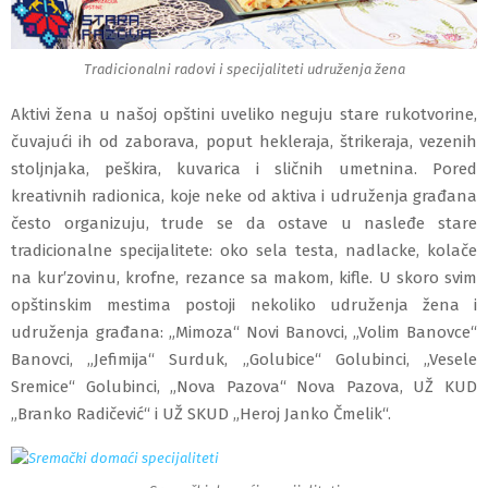
Tradicionalni radovi i specijaliteti udruženja žena
Aktivi žena u našoj opštini uveliko neguju stare rukotvorine,
čuvajući ih od zaborava, poput hekleraja, štrikeraja, vezenih
stoljnjaka, peškira, kuvarica i sličnih umetnina. Pored
kreativnih radionica, koje neke od aktiva i udruženja građana
često organizuju, trude se da ostave u nasleđe stare
tradicionalne specijalitete: oko sela testa, nadlacke, kolače
na kur′zovinu, krofne, rezance sa makom, kifle. U skoro svim
opštinskim mestima postoji nekoliko udruženja žena i
udruženja građana: „Mimoza“ Novi Banovci, „Volim Banovce“
Banovci, „Jefimija“ Surduk, „Golubice“ Golubinci, „Vesele
Sremice“ Golubinci, „Nova Pazova“ Nova Pazova, UŽ KUD
„Branko Radičević“ i UŽ SKUD „Heroj Janko Čmelik“.