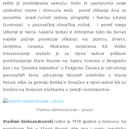
teško je preživljavala samoću. Kako bi upotpunila svoje
slobodno vreme i skrenula misli, pored slikanja Ana se
posvetila izradi ručnih radova, pirografiji i šivenju lutaka
(suvenira) u pazovačkoj slovačkoj nošnji . I pored svega
slikanje je njena najveća ljubav iz detinjstva tako da danas
najviše pažnje posvećuje slikanju na: platnu, drvetu,
tanjirima, časama, tikvicama, varjačama itd. Veliko
interesovanje vladalo je za njene radove prilikom
predstavljanja Stare Pazove na Sajmu turizma u Beogradu
kao i na “Danima Vojvodine” u Podgorici. Članica je udruženja
pazovačkih žena, udruženja likovnih umetnika u Staroj
Pazovi, slika za galeriju Babka iz Kovačice a njeni radovi bili su
izloženi na brojnom izložbama u zemlji i inostranstvu.
Vladimir Aleksandrovski – obućar
Vladimir Aleksandrovski
rođen je 1978. godine u Zemunu. Sa
porodicom živi u Staroj Pazovi, gde ima i svoju zanatsku