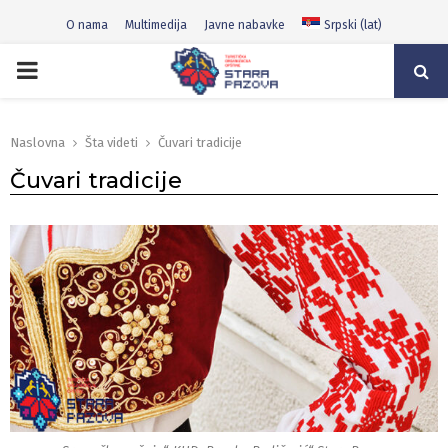
O nama
Multimedija
Javne nabavke
Srpski (lat)
PRIMARY
MENU
Naslovna
Šta videti
Čuvari tradicije
Čuvari tradicije