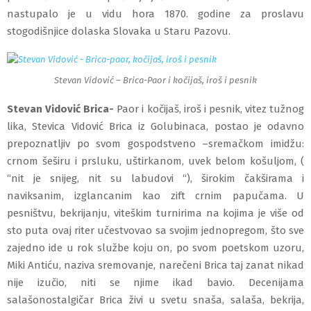
nastupalo je u vidu hora 1870. godine za proslavu
stogodišnjice dolaska Slovaka u Staru Pazovu.
Stevan Vidović – Brica-Paor i kočijaš, iroš i pesnik
Stevan Vidović Brica-
Paor i kočijaš, iroš i pesnik, vitez tužnog
lika, Stevica Vidović Brica iz Golubinaca, postao je odavno
prepoznatljiv po svom gospodstveno –sremačkom imidžu:
crnom šeširu i prsluku, uštirkanom, uvek belom košuljom, (
“nit je snijeg, nit su labudovi “), širokim čakširama i
naviksanim, izglancanim kao zift crnim papučama. U
pesništvu, bekrijanju, viteškim turnirima na kojima je više od
sto puta ovaj riter učestvovao sa svojim jednopregom, što sve
zajedno ide u rok službe koju on, po svom poetskom uzoru,
Miki Antiću, naziva sremovanje, narečeni Brica taj zanat nikad
nije izučio, niti se njime ikad bavio. Decenijama
salašonostalgičar Brica živi u svetu snaša, salaša, bekrija,