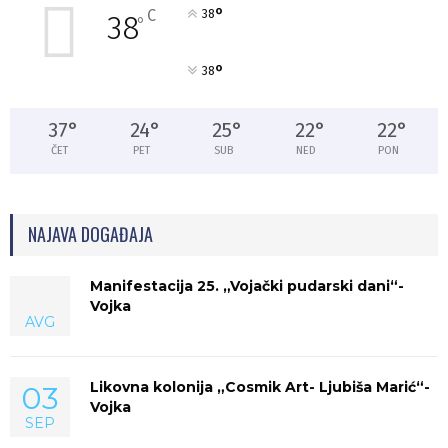
°
C
38
38
°
°
38
37
°
24
°
25
°
22
°
22
°
ČET
PET
SUB
NED
PON
NAJAVA DOGAĐAJA
Manifestacija 25. „Vojački pudarski dani“-
Vojka
AVG
Likovna kolonija „Cosmik Art- Ljubiša Marić“-
03
Vojka
SEP