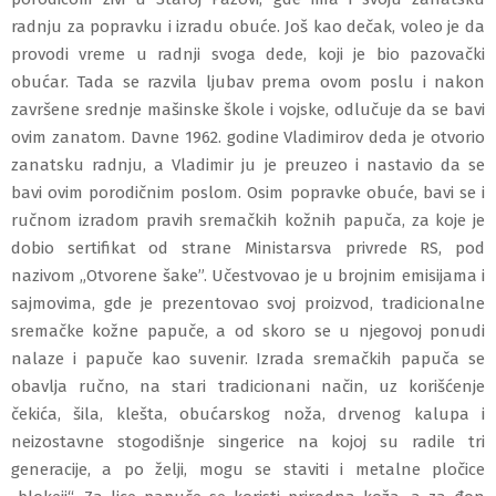
radnju za popravku i izradu obuće. Još kao dečak, voleo je da
provodi vreme u radnji svoga dede, koji je bio pazovački
obućar. Tada se razvila ljubav prema ovom poslu i nakon
završene srednje mašinske škole i vojske, odlučuje da se bavi
ovim zanatom. Davne 1962. godine Vladimirov deda je otvorio
zanatsku radnju, a Vladimir ju je preuzeo i nastavio da se
bavi ovim porodičnim poslom. Osim popravke obuće, bavi se i
ručnom izradom pravih sremačkih kožnih papuča, za koje je
dobio sertifikat od strane Ministarsva privrede RS, pod
nazivom „Otvorene šake”. Učestvovao je u brojnim emisijama i
sajmovima, gde je prezentovao svoj proizvod, tradicionalne
sremačke kožne papuče, a od skoro se u njegovoj ponudi
nalaze i papuče kao suvenir. Izrada sremačkih papuča se
obavlja ručno, na stari tradicionani način, uz korišćenje
čekića, šila, klešta, obućarskog noža, drvenog kalupa i
neizostavne stogodišnje singerice na kojoj su radile tri
generacije, a po želji, mogu se staviti i metalne pločice