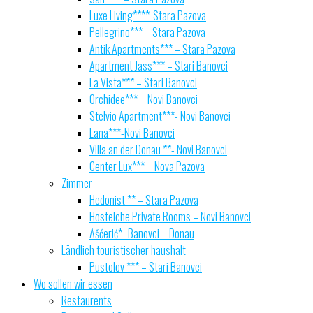
Luxe Living****-Stara Pazova
Pellegrino*** – Stara Pazova
Antik Apartments*** – Stara Pazova
Apartment Jass*** – Stari Banovci
La Vista*** – Stari Banovci
Orchidee*** – Novi Banovci
Stelvio Apartment***- Novi Banovci
Lana***-Novi Banovci
Villa an der Donau **- Novi Banovci
Center Lux*** – Nova Pazova
Zimmer
Hedonist ** – Stara Pazova
Hostelche Private Rooms – Novi Banovci
Ašćerić*- Banovci – Donau
Ländlich touristischer haushalt
Pustolov *** – Stari Banovci
Wo sollen wir essen
Restaurents