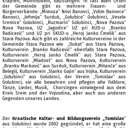
Krapfen, Mohnnudeln, Salzstangen. In fast allen Orten
der Gemeinde gibt es mehrere Frauen- und
Bürgerverbände: „Mimoza“ Novi Banovci, „Volim Banovce“
Banovci, „Jefimija“ Surduk, „Golubice“ Golubinci, „Vesele
Sremice“ Golubinci, „Ruzmarin“ Golubinci, „Nova Pazova“
Nova Pazova, UZ „Jagodice“ UZ pri KUD-u „Branko
Radicević“ und UZ pri SKUD-u „Heroj Janko Čmelik“ aus
Stara Pazova. Auch gibt es zahlreiche Kulturvereine in der
Gemeinde Stara Pazova wie „Dukat“ aus Stara Pazova,
Kulturverein „Branko Radicević“ ebenfalls Stara Pazova,
Kulturverein „Heroj Janko Čmelik“ aus Stara Pazova,
Kulturverein „Mladost“ aus Nova Pazova, Kulturverein
„Branko Marković“ aus Surduk, Kulturverein „Mitanče“ aus
Belegiš, Kulturverein „Slavko Gajin“ aus Vojka, Kulturverein
„Golubinci“ aus Golubinci, der Verein „Tomislav“ aus
Golubinci, sie alle bewahren und pflegen alte Folklore,
Tänze, Lieder, Musik, Chorsingen vorwiegend aus dem
Kreis Srem und der Vojvodina, aber auch aus anderen
Gegenden unseres Landes.
Der
Kroatische Kultur- und Bildungsverein „Tomislav
“
aus Golubinci wurde 2002 gegründet, er hat eine große