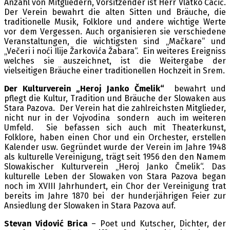
Anzahl von Mitgliedern, Vorsitzender ist Herr Vlatko Ćaćić.
Der Verein bewahrt die alten Sitten und Bräuche, die
traditionelle Musik, Folklore und andere wichtige Werte
vor dem Vergessen. Auch organisieren sie verschiedene
Veranstaltungen, die wichtigsten sind „Mačkare“ und
„Večeri i noći Ilije Žarkovića Žabara“. Ein weiteres Ereigniss
welches sie auszeichnet, ist die Weitergabe der
vielseitigen Bräuche einer traditionellen Hochzeit in Srem.
Der Kulturverein „Heroj Janko Čmelik“
bewahrt und
pflegt die Kultur, Tradition und Bräuche der Slowaken aus
Stara Pazova. Der Verein hat die zahlreichsten Mitglieder,
nicht nur in der Vojvodina sondern auch im weiteren
Umfeld. Sie befassen sich auch mit Theaterkunst,
Folklore, haben einen Chor und ein Orchester, erstellen
Kalender usw. Gegründet wurde der Verein im Jahre 1948
als kulturelle Vereinigung, trägt seit 1956 den den Namem
Slowakischer Kulturverein „Heroj Janko Čmelik“. Das
kulturelle Leben der Slowaken von Stara Pazova began
noch im XVIII Jahrhundert, ein Chor der Vereinigung trat
bereits im Jahre 1870 bei der hunderjährigen Feier zur
Ansiedlung der Slowaken in Stara Pazova auf.
Stevan
Vidović
Brica
– Poet und Kutscher, Dichter, der