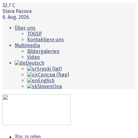
32.7
C
Stara Pazova
6. Aug. 2026.
Über uns
TOGSP
Kontaktiere uns
Multimedia
Bildergalerien
Video
Deutsch
Srpski (lat)
Српски (ћир)
English
Slovenčina
Was zu sehen