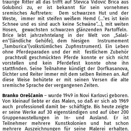
traurige Ritter all das trifft auf Stevica Vidović Brica aus
Golubinci zu, er ist bekannt für sein vornehmes
sremisches Auftreten: Dem schwarzen Hut und der
Weste, immer mit steifen weißem Hemd (…“es ist kein
Schnee und es sind auch keine Schwäne“…), mit weiten
Hosen, gewachsten schwarzen glänzenden Partoffeln.
Brice lebt jahrzehntelang in der Welt von „Salaš-
en“(ländliche Gehöfe), dem hiesigen Instrumement
„Tamburica“(volkstümliches Zupfinstrument). Ein Leben
ohne Pferdeparaden und der mit festlichem Zubehör
prachtvoll geschmückten Pferde konnte er sich nicht
vorstellen und kein Pferdefest konnte ohne ihn
stattfinden. Seine Teilnahme kündigt der Dorfkasanova,
Dichter und Reiter immer mit dem selben Reimen an. Auf
diese Weise behütete er mit seinen Versen die alte
sremische Sprache der vergangenen Zeiten.
Branko
Orešćanin
– wurde 1949 in Novi Karlovci geboren.
Von kleinauf liebte er das Malen, so daß er sich ab 1969
auch professionell damit be- schäftigte. Bis heute zeigte
er seine Werke auf 30 eigenständigen und auf über 200
Gruppenaustellungen in In- und Ausland. Er ist
Teilnehmer mehrere Kunstkolonien und hat schon
mehrere Auszeichnungen für seine Malerei erhalten.