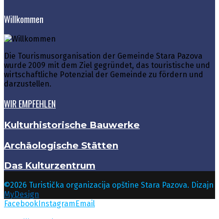
Willkommen
Die Tourismusorganisation der Gemeinde Stara Pazova
wurde 2009 mit dem Ziel gegründet, das touristische und
wirtschaftliche Potenzial der Gemeinde zu fördern und
darzustellen.
WIR EMPFEHLEN
Kulturhistorische Bauwerke
Archäologische Stätten
Das Kulturzentrum
©2026 Turistička organizacija opštine Stara Pazova. Dizajn
MyDesign
Facebook
Instagram
Email