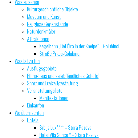
Was zu sehen
Kulturgeschichtliche Objekte
Museum und Kunst
Religiöse Gegenstände
Naturdenkmäler
Attraktionen
Kegelbahn „Bei Ćira in der Kneipe“ – Golubinci
Straße Prkos-Golubinci
Was ist zu tun
Ausflugsgebiete
Ethno-haus und salaš (ländliches Gehöfe)
Sport und Freizeitgestaltung
Veranstaltungsliste
Manifestationen
Einkaufen
Wo übernachten
Hotels
Srbija Lux**** – Stara Pazova
Hotel Vila Sunce * – Stara Pazova