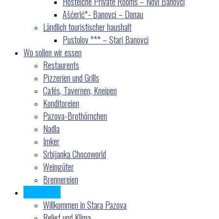
Hostelche Private Rooms – Novi Banovci
Ašćerić*- Banovci – Donau
Ländlich touristischer haushalt
Pustolov *** – Stari Banovci
Wo sollen wir essen
Restaurents
Pizzerien und Grills
Cafés, Tavernen, Kneipen
Konditoreien
Pazova-Brothörnchen
Nadla
Imker
Srbijanka Chocoworld
Weingüter
Brennereien
Über Pazova
Willkommen in Stara Pazova
Relief und Klima