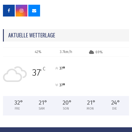
AKTUELLE WETTERLAGE
42%
3.7km/h
69%
°
C
37
37
°
°
37
32
°
21
°
20
°
21
°
24
°
FRE
SAM
SON
MON
DIE