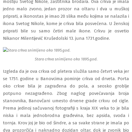
moštiju Svetog Nikole, zaštitnika brodara
. Ova crkva je imala
jedno malo zvono, jedan prozor na oltaru i dva u muškoj
priprati, a ikonostas je imao 20 slika među kojima se nalazila i
ikona Svetog
Nikole,
kome je crkva bila posvećena. U ženskoj
priprati bile su samo četiri male ikone.
Crkvu je osvetio
Nikanor Milentijević Krušedolski 13. juna 1731.godine.
Stara crkva snimljeno oko 1895.god.
Izgleda da je ova crkva od pletera služila samo četvrt veka jer
se 175
1
. godine u Banovcima pominje crkva od drveta. Porta
oko crkve bila j
e
zagrađena do pola, a seosko groblje
potpuno nezagrađeno. Zbog naglog povećavanja broja
stanovnika, Banovčani umesto drvene grade crkvu od cigle.
Prema jedinoj sačuvanoj fotografiji s kraja XIX veka to je bila
niska i mala jednobrodna građevina, bez apsida, svoda i
tornja. Krov joj je bio od šindre, a sa svake strane je imala po
dva prozorčića i naknadno dozidan oltar, dok je zvonik bio