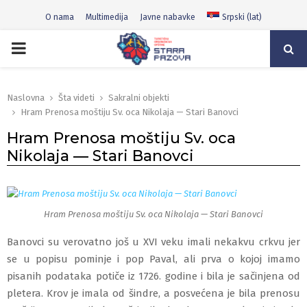
O nama
Multimedija
Javne nabavke
Srpski (lat)
PRIMARY
MENU
Naslovna
Šta videti
Sakralni objekti
Hram Prenosa moštiju Sv. oca Nikolaja — Stari Banovci
Hram Prenosa moštiju Sv. oca
Nikolaja — Stari Banovci
Hram Prenosa moštiju Sv. oca Nikolaja — Stari Banovci
Banovci su verovatno još u XVI veku imali nekakvu crkvu jer
se u popisu pominje i pop Paval, ali prva o kojoj imamo
pisanih podataka potiče iz 1726. godine i bila je sačinjena od
pletera. Krov je imala od šindre, a posve
ćena je bila prenosu