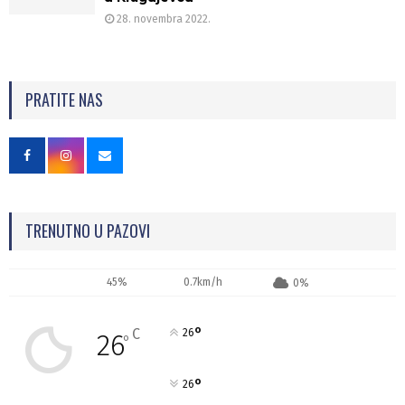
28. novembra 2022.
PRATITE NAS
TRENUTNO U PAZOVI
45%
0.7km/h
0%
°
C
26
26
°
°
26