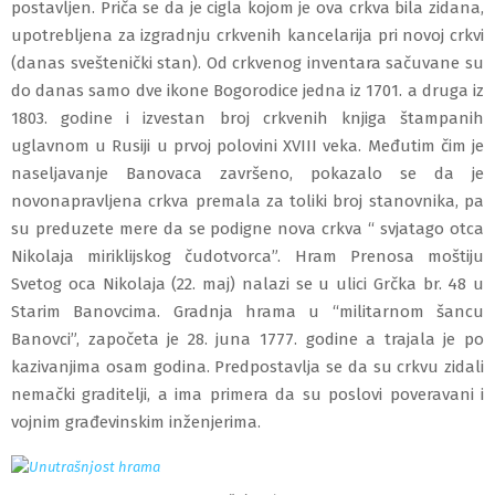
postavljen. Priča se da je cigla kojom je ova crkva bila zidana,
upotrebljena za izgradnju crkvenih kancelarija pri novoj crkvi
(danas sveštenički stan). Od crkvenog inventara sačuvane su
do danas samo dve ikone Bogorodice jedna iz 17
01
. a druga iz
1803. godine i izvestan broj crkvenih knjiga štampanih
uglavnom u Rusiji u prvoj polovini XVIII veka. Međutim čim je
naseljavanje Banovaca završeno, pokazalo se da je
novonapravljena crkva premala za toliki broj stanovnika, pa
su preduzete mere da se podigne nova crkva “ svjatago otca
Nikolaja miriklijskog čudotvorca”. Hram Prenosa moštiju
Svetog oca Nikolaja
(22. maj)
nalazi se u
ulici
Grčka
br.
48
u
Starim Banovcima.
Gradnja
hrama
u “militarnom šancu
Banovci”, započe
ta je
28. juna 1777. godine a trajala je po
kazivanjima osam godina.
Predpostavlja se da su crkvu zidali
nemački graditelji, a ima primera da su poslovi poveravani i
vojnim građevinskim inženjerima.