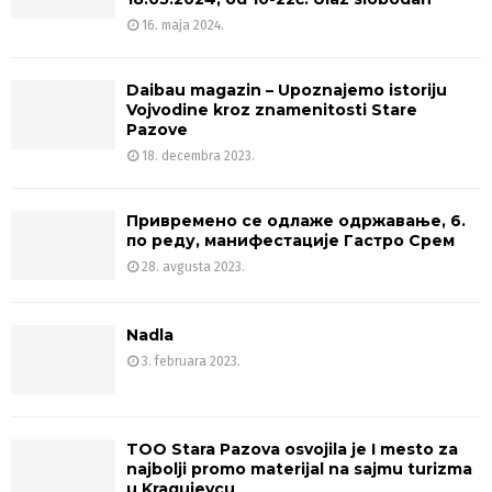
16. maja 2024.
Daibau magazin – Upoznajemo istoriju
Vojvodine kroz znamenitosti Stare
Pazove
18. decembra 2023.
Привремено се одлаже одржавање, 6.
по реду, манифестације Гастро Срем
28. avgusta 2023.
Nadla
3. februara 2023.
TOO Stara Pazova osvojila je I mesto za
najbolji promo materijal na sajmu turizma
u Kragujevcu