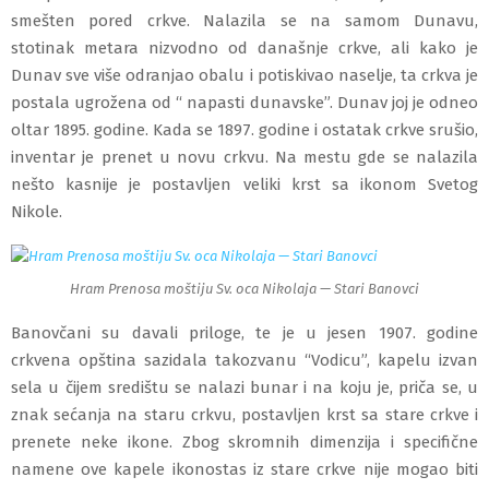
smešten pored crkve. Nalazila se na samom Dunavu,
stotinak metara nizvodno od današnje crkve, ali kako je
Dunav sve više odranjao obalu i potiskivao naselje, ta crkva je
postala ugrožena od “ napasti dunavske”. Dunav joj je odneo
oltar 1895. godine.
Kada se
1897. godine i ostatak crkve srušio,
inventar je prenet u novu crkvu. Na mestu gde se nalazila
nešto kasnije je postavljen veliki krst sa ikonom Svetog
Nikole.
Hram Prenosa moštiju Sv. oca Nikolaja — Stari Banovci
Banovčani su davali priloge, te je u jesen 1907. godine
crkvena opština sazidala takozvanu “Vodicu”, kapelu izvan
sela u čijem središtu se nalazi bunar i na koju je, priča se, u
znak sećanja na staru crkvu, postavljen krst sa stare crkve i
prenete neke ikone. Zbog skromnih dimenzija i specifične
namene ove kapele ikonostas iz stare crkve nije mogao biti