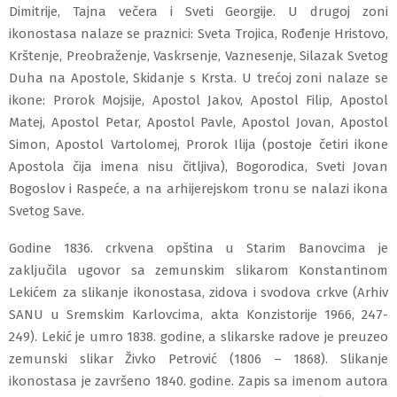
Dimitrije, Tajna večera i Sveti Georgije. U drugoj zoni
ikonostasa nalaze se praznici: Sveta Trojica, Rođenje Hristovo,
Krštenje, Preobraženje, Vaskrsenje, Vaznesenje, Silazak Svetog
Duha na Apostole, Skidanje s Krsta. U trećoj zoni nalaze se
ikone: Prorok Mojsije, Apostol Jakov, Apostol Filip, Apostol
Matej, Apostol Petar, Apostol Pavle, Apostol Jovan, Apostol
Simon, Apostol Vartolomej, Prorok Ilija (postoje četiri ikone
Apostola čija imena nisu čitljiva), Bogorodica, Sveti Jovan
Bogoslov i Raspeće, a na arhijerejskom tronu se nalazi ikona
Svetog Save.
Godine 1836. crkvena opština u Starim Banovcima je
zaključila ugovor sa zemunskim slikarom Konstantinom
Lekićem za slikanje ikonostasa, zidova i svodova crkve (Arhiv
SANU u Sremskim Karlovcima, akta Konzistorije 1966, 247-
249). Lekić je umro 1838. godine, a slikarske radove je preuzeo
zemunski slikar Živko Petrović (1806 – 1868). Slikanje
ikonostasa je završeno 1840. godine. Zapis sa imenom autora