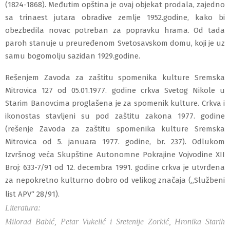
(1824-1868). Međutim opština je ovaj objekat prodala, zajedno
sa trinaest jutara obradive zemlje 1952.godine, kako bi
obezbedila novac potreban za
p
opravku hrama. Od tada
paroh stanuje u preuređenom Svetosavskom domu, koji je uz
samu bogomolju sazidan 1929.godine.
Rešenjem Zavoda za zaštitu spomenika kulture Sremska
Mitrovica 127 od 05.01.1977. godine crkva Svetog Nikole u
Starim Banovcima proglašena je za spomenik kulture. Crkva i
ikonostas stavljeni su pod zaštitu zakona 1977. godine
(rešenje Zavoda za zaštitu spomenika kulture Sremska
Mitrovica od 5. januara 1977. godine, br. 237). Odlukom
Izvršnog veća Skupštine Autonomne Pokrajine Vojvodine XII
Broj: 633-7/91 od 12. decembra 1991. godine crkva je utvrđena
za nepokretno kulturno dobro od velikog značaja („Službeni
list APV“ 28/91).
Literatura:
Milorad Babić, Petar Vukelić i Sretenije Zorkić, Hronika Starih