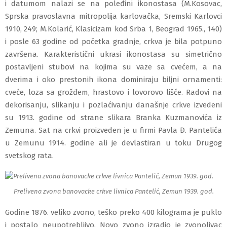
i datumom nalazi se na poleđini ikonostasa (M.Kosovac,
Sprska pravoslavna mitropolija karlovačka, Sremski Karlovci
1910, 249; M.Kolarić, Klasicizam kod Srba 1, Beograd 1965., 140
)
i posle 63 godine od početka gradnje, crkva je bila potpuno
završena.
Karakteristični ukrasi ikonostasa su simetrično
postavljeni stubovi na kojima su vaze sa cvećem, a na
dverima i oko prestonih ikona dominiraju biljni ornamenti:
cveće, loza sa grožđem, hrastovo i lovorovo lišće
.
Radovi na
dekorisanju, slikanju i pozlaćivanju današnje crkve izvedeni
su 1913. godine od strane slikara Branka Kuzmanovića iz
Zemuna. Sat na crkvi proizveden je u firmi Pavla Đ. Pantelića
u Zemunu 1914. godine ali je devlastiran u toku Drugog
svetskog rata.
Prelivena zvona banovacke crkve livnica Pantelić, Zemun 1939. god.
Godine 1876. veliko zvono, teško preko 400 kilograma je puklo
i postalo neupotrebljivo. Novo zvono izradio je zvonolivac