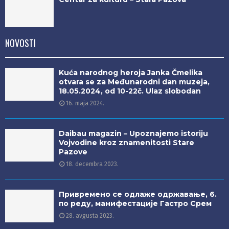
NOVOSTI
Kuća narodnog heroja Janka Čmelika
otvara se za Međunarodni dan muzeja,
18.05.2024, od 10-22č. Ulaz slobodan
16. maja 2024.
Daibau magazin – Upoznajemo istoriju
Vojvodine kroz znamenitosti Stare
Pazove
18. decembra 2023.
Привремено се одлаже одржавање, 6.
по реду, манифестације Гастро Срем
28. avgusta 2023.