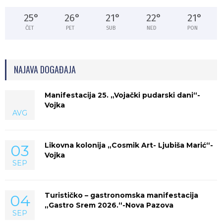
25
°
26
°
21
°
22
°
21
°
ČET
PET
SUB
NED
PON
NAJAVA DOGAĐAJA
Manifestacija 25. „Vojački pudarski dani“-
Vojka
AVG
Likovna kolonija „Cosmik Art- Ljubiša Marić“-
03
Vojka
SEP
Turističko – gastronomska manifestacija
04
„Gastro Srem 2026.“-Nova Pazova
SEP