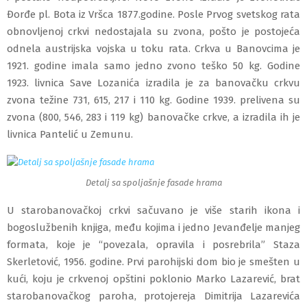
Đorđe pl. Bota iz Vršca 1877.godine. Posle Prvog svetskog rata
obnovljenoj crkvi nedostajala su zvona, pošto je postojeća
odnela austrijska vojska u toku rata. Crkva u Banovcima je
1921. godine imala samo jedno zvono teško 50 kg. Godine
1923. livnica Save Lozanića izradila je za banovačku crkvu
zvona težine 731, 615, 217 i 110 kg. Godine 1939. prelivena su
zvona (800, 546, 283 i 119 kg) banovačke crkve, a izradila ih je
livnica Pantelić u Zemunu.
Detalj sa spoljašnje fasade hrama
U starobanovačkoj crkvi sačuvano je više starih ikona i
bogoslužbenih knjiga, među kojima i jedno Jevanđelje manjeg
formata, koje je “povezala, opravila i posrebrila” Staza
Skerletović, 1956. godine. Prvi parohijski dom bio je smešten u
kući, koju je crkvenoj opštini poklonio Marko Lazarević, brat
starobanovačkog paroha, protojereja Dimitrij
a
Lazarević
a