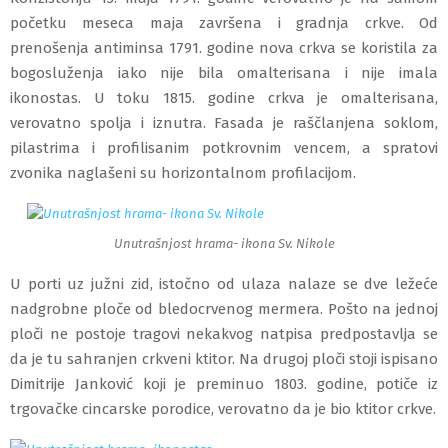
početku meseca maja završena i gradnja crkve.
Od
prenošenja antiminsa 1791. godine nova crkva se koristila za
bogosluženja iako nije bila omalterisana i nije imala
ikonostas. U toku 1815. godine crkva je omalterisana,
verovatno spolja i iznutra. Fasada je raščlanjena soklom,
pilastrima i profilisanim potkrovnim vencem, a spratovi
zvonika naglašeni su horizontalnom profilacijom.
Unutrašnjost hrama- ikona Sv. Nikole
U porti uz južni zid, istočno od ulaza nalaze se dve ležeće
nadgrobne ploče od bledocrvenog mermera. Pošto na jednoj
ploči ne postoje tragovi nekakvog natpisa predpostavlja se
da je tu sahranjen crkveni ktitor.
Na drugoj ploči stoji ispisano
Dimitrije Janković koji je preminuo 1803. godine, potiče iz
trgovačke cincarske porodice, verovatno da je bio ktitor crkve.