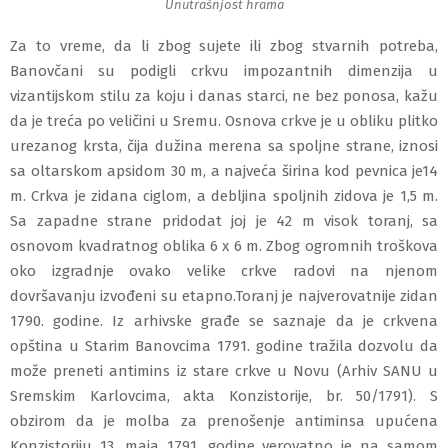
Unutrašnjost hrama
Za to vreme, da li zbog sujete ili zbog stvarnih potreba,
Banovčani su podigli crkvu impozantnih dimenzija u
vizantijskom stilu za koju i danas starci, ne bez ponosa, kažu
da je treća po veličini u Sremu.
Osnova crkve je u obliku plitko
urezanog krsta, čija dužina merena sa spoljne strane, iznosi
sa oltarskom apsidom 30 m, a najveća širina kod pevnica je14
m. Crkva je zidana ciglom, a debljina spoljnih zidova je 1,5 m.
Sa zapadne strane pridodat joj je 42 m visok toranj, sa
osnovom kvadratnog oblika 6 x 6 m. Zbog ogromnih troškova
oko izgradnje ovako velike crkve radovi na njenom
dovršavanju izvođeni su etapno.
Toranj je najverovatnije zidan
1790. godine. Iz arhivske građe se saznaje da je crkvena
opština u Starim Banovcima 1791. godine tražila dozvolu da
može preneti antimins iz stare crkve u Novu (Arhiv SANU u
Sremskim Karlovcima, akta Konzistorije, br. 50/1791). S
obzirom da je molba za prenošenje antiminsa upućena
Konzistoriju 13. maja 1791. godine verovatno je na samom