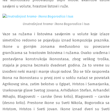
savijeni u volute, hrastovi listovi i ruže.
Unutrašnjost hrama- ikona Bogorodica i Isus
Vaze sa ružama i listovima savijenim u volute koje izlaze
simetrično redovno se pojavljuju iznad kompozicija praznika.
Ikone u gornjim zonama međusobno su povezane
grančicama sa hrastovim listovima i ružama. Ovako urađena i
postavljena konstrukcija ikonostasa, zbog velikog troška,
stajala je prazna bezmalo dvadeset godina. Za to vreme su
izvođeni neki manji i manje skupi radovi. Što se tiče rasporeda
ikona na ikonostasu u prvoj zoni u soklu nalazi se povratak
Agrikovog sina, zatim bekstvo u Egipat, Hristos i Samarjanka,
Usekovanje glave Svetog Jovana, Arhiđakon Stefan, Arhanđel
Mihajlo, Blagovesti – carske (levo krilo), Blagovesti – carske
(desno krilo). Prestone ikone su Sveti Nikola, Bogorodica sa
Hristom, Hristos i Sveti Jovan. Ikone iznad dveri su Sveti