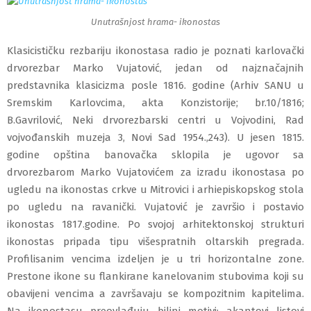
Unutrašnjost hrama- ikonostas
Klasicističku rezbariju ikonostasa radio je poznati karlovački
drvorezbar Marko Vujatović
, jedan od najznačajnih
predstavnika klasicizma
posle 1816. godine (Arhiv SANU u
Sremskim Karlovcima, akta Konzistorije; br.10/1816;
B.Gavrilović, Neki drvorezbarski centri u Vojvodini, Rad
vojvođanskih muzeja 3, Novi Sad 1954.,243). U jesen 1815.
godine opština banovačka sklopila je ugovor sa
drvorezbarom Marko Vujatovićem za izradu ikonostasa po
ugledu na ikonostas crkve u Mitrovici i arhiepiskopskog stola
po ugledu na ravanički. Vujatović je završio i postavio
ikonostas 1817.godine. Po svojoj arhitektonskoj strukturi
ikonostas pripada tipu višespratnih oltarskih pregrada.
Profilisanim vencima izdeljen je u tri horizontalne zone.
Prestone ikone su flankirane kanelovanim stubovima koji su
obavijeni vencima a završavaju se kompozitnim kapitelima.
Na ikonostasu preovlađuju biljni motivi: akantovi listovi