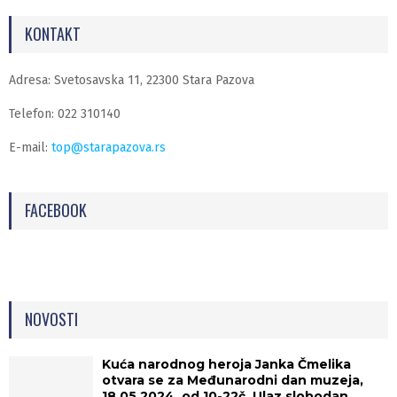
KONTAKT
Adresa: Svetosavska 11, 22300 Stara Pazova
Telefon: 022 310140
E-mail:
top@starapazova.rs
FACEBOOK
NOVOSTI
Kuća narodnog heroja Janka Čmelika
otvara se za Međunarodni dan muzeja,
18.05.2024, od 10-22č. Ulaz slobodan