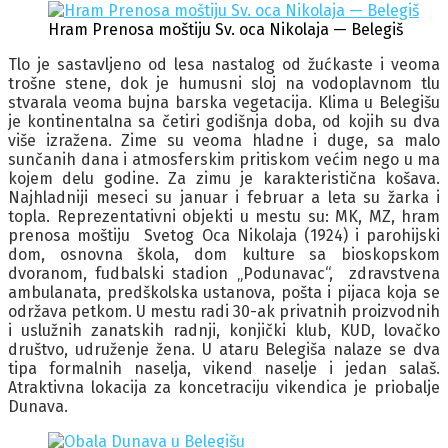
Hram Prenosa moštiju Sv. oca Nikolaja — Belegiš
Tlo je sastavljeno od lesa nastalog od žućkaste i veoma
trošne stene, dok je humusni sloj na vodoplavnom tlu
stvarala veoma bujna barska vegetacija. Klima u Belegišu
je kontinentalna sa četiri godišnja doba, od kojih su dva
više izražena. Zime su veoma hladne i duge, sa malo
sunčanih dana i atmosferskim pritiskom većim nego u ma
kojem delu godine. Za zimu je karakteristična košava.
Najhladniji meseci su januar i februar a leta su žarka i
topla. Reprezentativni objekti u mestu su: MK, MZ, hram
prenosa moštiju Svetog Oca Nikolaja (1924) i parohijski
dom, osnovna škola, dom kulture sa bioskopskom
dvoranom, fudbalski stadion „Podunavac“, zdravstvena
ambulanata, predškolska ustanova, pošta i pijaca koja se
održava petkom. U mestu radi 30-ak privatnih proizvodnih
i uslužnih zanatskih radnji, konjički klub, KUD, lovačko
društvo, udruženje žena. U ataru Belegiša nalaze se dva
tipa formalnih naselja, vikend naselje i jedan salaš.
Atraktivna lokacija za koncetraciju vikendica je priobalje
Dunava.