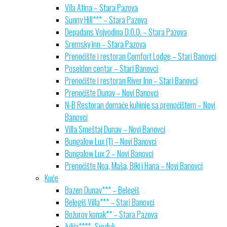
Vila Atina – Stara Pazova
Sunny Hill*** – Stara Pazova
Depadans Vojvodina D.O.O. – Stara Pazova
Sremsky inn – Stara Pazova
Prenoćište i restoran Comfort Lodge – Stari Banovci
Poseidon centar – Stari Banovci
Prenoćište i restoran River Inn – Stari Banovci
Prenoćište Dunav – Novi Banovci
N-B Restoran domaće kuhinje sa prenoćištem – Novi
Banovci
Villa Smeštaj Dunav – Novi Banovci
Bungalow Lux (1) – Novi Banovci
Bungalow Lux 2 – Novi Banovci
Prenoćište Noa, Maša, Biki i Hana – Novi Banovci
Kuće
Bazen Dunav*** – Belegiš
Belegiš Villa*** – Stari Banovci
Božurov konak** – Stara Pazova
Julija****- Surduk