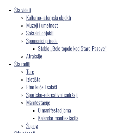
Šta videti
Kulturno-istorijski objekti
Muzeji i umetnost
Sakralni objekti
Spomenici prirode
Stablo „Bele topole kod Stare Pazove“
Atrakcije
Šta raditi
Ture
Izletišta
Etno kuće i salaši
Sportsko-rekreativni sadržaji
Manifestacije
O manifestacijama
Kalendar manifestacija
Šoping