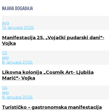
NAJAVA DOGAĐAJA
avg
13. januara 2026.
Manifestacija 25. „Vojački pudarski dani“-
Vojka
03
sep
8. januara 2026.
Likovna kolonija „Cosmik Art- Ljubiša
Marić“- Vojka
04
sep
8. januara 2026.
Turističko – gastronomska manifestacija