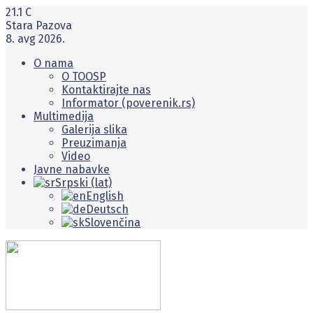
21.1
C
Stara Pazova
8. avg 2026.
O nama
O TOOSP
Kontaktirajte nas
Informator (poverenik.rs)
Multimedija
Galerija slika
Preuzimanja
Video
Javne nabavke
Srpski (lat)
English
Deutsch
Slovenčina