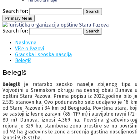
Search for:
Search
Primary Menu
Search for:
Search
Naslovna
Više o Pazovi
Gradska i seoska naselja
Belegiš
Belegiš
Belegiš
je ratarsko seosko naselje zbijenog tipa u
Vojvodini u Sremskom okrugu na desnoj obali Dunava u
opštini Stara Pazova. Prema popisu iz 2022.godine bilo je
2.535 stanovnika. Ovo podunavsko selo udaljeno je 16 km
od Stare Pazove i 34 km od Beograda. Površina atara, koji
se sastoji iz lesne zaravni (85–119 m) i aluvijalne ravni (72–
80 m) Dunava, iznosi 4.369 ha. Površina građevinskog
rejona je 329 ha, stambena zona prostire se na površini
od 92 ha građevinske zone a srednja gustina naseljenosti
iznosi 9,78 st/ha.