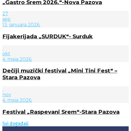
„Gastro Srem 2026.“-Nova Pazova
27
sep
13. januara 2026.
Fijakerijada „SURDUK“- Surduk
okt
4. maja 2026.
Dečiji muzički festival „Mini Tini Fest“ –
Stara Pazova
nov
4. maja 2026.
Festival „Raspevani Srem“-Stara Pazova
Svi događaji