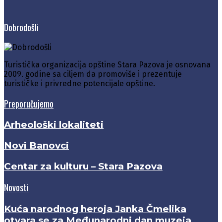
Dobrodošli
Turistička organizacija opštine Stara Pazova je osnovana
2009. godine sa ciljem da promoviše i prezentuje
turističke i privredne potencijale opštine.
Preporučujemo
Arheološki lokaliteti
Novi Banovci
Centar za kulturu – Stara Pazova
Novosti
Kuća narodnog heroja Janka Čmelika
otvara se za Međunarodni dan muzeja,