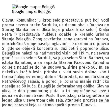
Google mapa: Belegiš
Glavnu komunikaciju kroz selo predstavlja put koji vodi
prema severu preko Surduka, uz desnu obalu Dunava do
Starog Slankamena. Ulica koja prolazi kroz selo ( Kralja
Petra I) predstavlja nukleus odakle je krenulo urbano
širenje Belegiša. Zbog završetka lesne zaravni na Dunavu,
morfološko širenje naselja uglavnom je okrenuto u pravcu
SI gde se objekti koncentrišu duž četiri poprečne ulice.
Belegiš se nalazi na nadmorskoj visini od 119 m, na severu
graniči se sa selom Surduk, sa juga selom Stari Banovci, sa
istoka Banatom, a sa zapada Starom Pazovom. Zapadno
od sela nalazi se dolina Budovara, širine preko 500 m, sa
nekoliko kraćih levih pritoka u vidu suvih dolina, kao i
farma Poljoprivrednog dobra “Napredak, na mestu starog
Petrovićevog salaša, a pored je locirano manje radničko
naselje sa 50 kuća. Belegi
š je deformisanog oblika.
Glavna
ulica je deo pomenutog puta, a tri poprečne sa leve i
jedna sa desne strane. Posle II svetskog rata izgrađena je
jedna ulica u severnom delu sela. Atar sela prostire se na
jednoj zaravni koja se strmo spušta prema Dunavu.