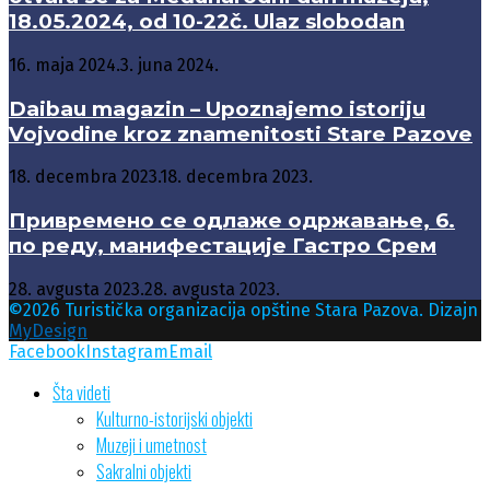
18.05.2024, od 10-22č. Ulaz slobodan
16. maja 2024.
3. juna 2024.
Daibau magazin – Upoznajemo istoriju
Vojvodine kroz znamenitosti Stare Pazove
18. decembra 2023.
18. decembra 2023.
Привремено се одлаже одржавање, 6.
по реду, манифестације Гастро Срем
28. avgusta 2023.
28. avgusta 2023.
©2026 Turistička organizacija opštine Stara Pazova. Dizajn
MyDesign
Facebook
Instagram
Email
Šta videti
Kulturno-istorijski objekti
Muzeji i umetnost
Sakralni objekti