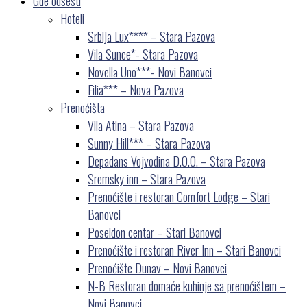
Gde odsesti
Hoteli
Srbija Lux**** – Stara Pazova
Vila Sunce*- Stara Pazova
Novella Uno***- Novi Banovci
Filia*** – Nova Pazova
Prenoćišta
Vila Atina – Stara Pazova
Sunny Hill*** – Stara Pazova
Depadans Vojvodina D.O.O. – Stara Pazova
Sremsky inn – Stara Pazova
Prenoćište i restoran Comfort Lodge – Stari
Banovci
Poseidon centar – Stari Banovci
Prenoćište i restoran River Inn – Stari Banovci
Prenoćište Dunav – Novi Banovci
N-B Restoran domaće kuhinje sa prenoćištem –
Novi Banovci