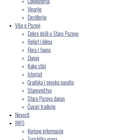
Čokolaterija
Vinarije
Destilerije
Više o Pazovi
Dobro došli u Staru Pazovu
Reljef i klima
Flora i fauna
Dunav
Kako stići
Istorijat
Gradska i seoska naselja
Stanovništvo
Stara Pazova danas
Čuvari tradicije
Novosti
INFO
Korisne informacije
Turistička mapa