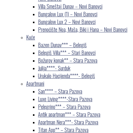
Villa Smeštaj Dunav – Novi Banovci
Bungalow Lux (1) – Novi Banovci
Bungalow Lux 2 – Novi Banovci
Prenoćište Noa, Maša, Biki i Hana – Novi Banovci
Kuće
Bazen Dunav*** – Belegiš
Belegiš Villa*** – Stari Banovci
Božurov konak** – Stara Pazova
Julija****- Surduk
Urukalo Hacijenda****- Belegiš
Apartmani
San**** – Stara Pazova
Luxe Living****-Stara Pazova
Pelegrino*** – Stara Pazova
Antik apartman*** – Stara Pazova
Apartman Nera***- Stara Pazova
Titan App** – Stara Pazova