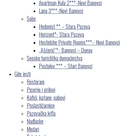
Apartman Kula 2***-Novi Banovci
Lana 3***-Novi Banovci
Sobe
Hedonist ** – Stara Pazova
Horizont*- Stara Pazova
Hostelche Private Rooms***– Novi Banovci
„Ašćerić“*- Banovci – Dunav
Seosko turistička domaćinstva
Pustolov *** – Stari Banovci
Gde jesti
Restorani
Picerije i grilovi
Kafići, kafane, pabovi
Poslastičarnice
Pazovačka kifla
Nadlacke
Medari