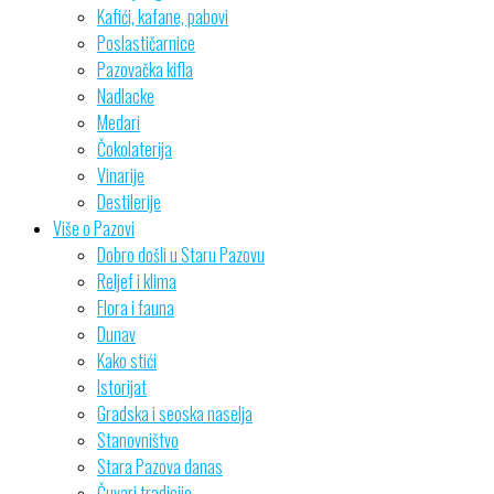
Kafići, kafane, pabovi
Poslastičarnice
Pazovačka kifla
Nadlacke
Medari
Čokolaterija
Vinarije
Destilerije
Više o Pazovi
Dobro došli u Staru Pazovu
Reljef i klima
Flora i fauna
Dunav
Kako stići
Istorijat
Gradska i seoska naselja
Stanovništvo
Stara Pazova danas
Čuvari tradicije