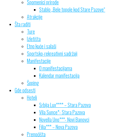
Spomenici prirode
Stablo „Bele topole kod Stare Pazove“
Atrakcije
Šta raditi
Ture
Izletišta
Etno kuće i salaši
Sportsko-rekreativni sadržaji
Manifestacije
O manifestacijama
Kalendar manifestacija
Šoping
Gde odsesti
Hoteli
Srbija Lux**** – Stara Pazova
Vila Sunce*- Stara Pazova
Novella Uno***- Novi Banovci
Filia*** – Nova Pazova
Prenoćišta