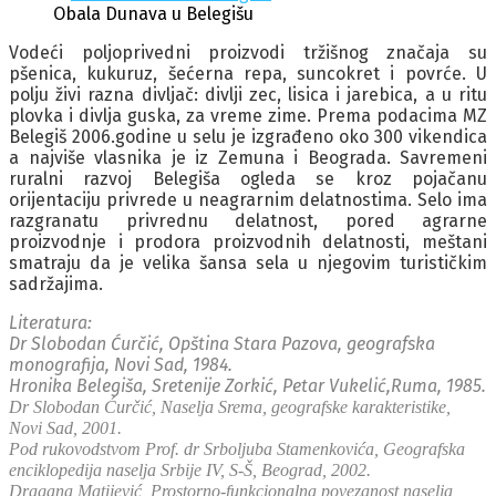
Obala Dunava u Belegišu
Vodeći poljoprivedni proizvodi tržišnog značaja su
pšenica, kukuruz, šećerna repa, suncokret i povrće. U
polju živi razna divljač: divlji zec, lisica i jarebica, a u ritu
plovka i divlja guska, za vreme zime. Prema podacima MZ
Belegiš 2006.godine u selu je izgrađeno oko 300 vikendica
a najviše vlasnika je iz Zemuna i Beograda. Savremeni
ruralni razvoj Belegiša ogleda se kroz pojačanu
orijentaciju privrede u neagrarnim delatnostima. Selo ima
razgranatu privrednu delatnost, pored agrarne
proizvodnje i prodora proizvodnih delatnosti, meštani
smatraju da je velika šansa sela u njegovim turističkim
sadržajima.
Literatura:
Dr Slobodan Ćurčić, Opština Stara Pazova, geografska
monografija, Novi Sad, 1984.
Hronika Belegiša, Sretenije Zorkić, Petar Vukelić,Ruma, 1985.
Dr Slobodan Ćurčić, Naselja Srema, geografske karakteristike,
Novi Sad, 2001.
Pod rukovodstvom Prof. dr Srboljuba Stamenkovića, Geografska
enciklopedija naselja Srbije IV, S-Š, Beograd, 2002.
Dragana Matijević, Prostorno-funkcionalna povezanost naselja