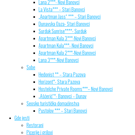
Lana 2***- Novi Banovci
La Vista*** – Stari Banovci
„Apartman Jass“ *** – Stari Banovci
Dunavska Oaza- Stari Banovci
Surduk Sunrise****- Surduk
Apartman Kula 3***-Novi Banovci
Apartman Kula***- Novi Banovci
Apartman Kula 2***-Novi Banovci
Lana 3***-Novi Banovci
Sobe
Hedonist ** – Stara Pazova
Horizont*- Stara Pazova
Hostelche Private Rooms***– Novi Banovci
„Ašćerić“*- Banovci – Dunav
Seosko turistička domaćinstva
Pustolov *** – Stari Banovci
Gde jesti
Restorani
Picerije i grilovi