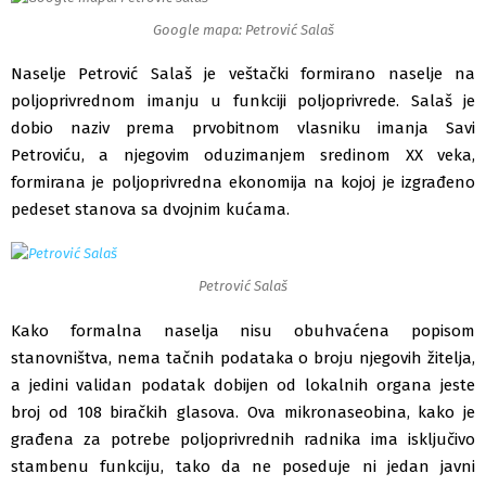
Google mapa: Petrović Salaš
Naselje Petrović Salaš je veštački formirano naselje na
poljoprivrednom imanju u funkciji poljoprivrede. Salaš je
dobio naziv prema prvobitnom vlasniku imanja Savi
Petrovi
ću
, a njegovim oduzimanjem sredinom XX veka,
formirana je poljoprivredn
a
ekonomija na kojoj je izgrađeno
pedeset stanova sa dvojnim kućama.
Petrović Salaš
Kako formalna naselja nisu obuhvaćena popisom
stanovništva, nema tačnih podataka o broju njegovih žitelja,
a jedini validan podatak dobijen od
lokalnih
organa jeste
broj od
1
08 biračkih glasova. Ova mikronaseobina, kako je
građena za potrebe poljoprivrednih radnika ima isključivo
stambenu funkciju, tako da ne poseduje ni jedan javni