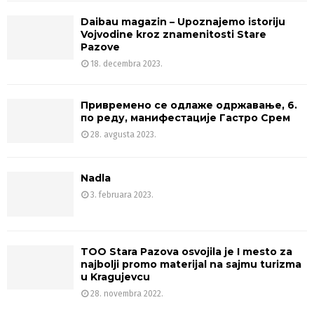
Daibau magazin – Upoznajemo istoriju
Vojvodine kroz znamenitosti Stare
Pazove
18. decembra 2023.
Привремено се одлаже одржавање, 6.
по реду, манифестације Гастро Срем
28. avgusta 2023.
Nadla
3. februara 2023.
TOO Stara Pazova osvojila je I mesto za
najbolji promo materijal na sajmu turizma
u Kragujevcu
28. novembra 2022.