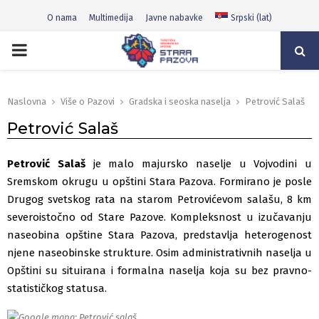
O nama
Multimedija
Javne nabavke
Srpski (lat)
PRIMARY
MENU
Naslovna
Više o Pazovi
Gradska i seoska naselja
Petrović Salaš
Petrović Salaš
Petrović Salaš
je malo majursko naselje u Vojvodini u
Sremskom okrugu u opštini Stara Pazova. Formirano je posle
Drugog svetskog rata na starom Petrovićevom salašu, 8 km
severoistočno od Stare Pazove. Kompleksnost u izučavanju
naseobina opštine Stara Pazova, predstavlja heterogenost
njene naseobinske strukture. Osim administrativnih naselja u
Opštini su situirana i formalna naselja koja su bez pravno-
statističkog statusa.