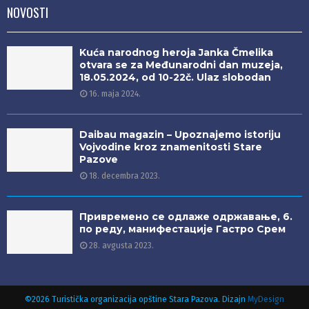
NOVOSTI
Kuća narodnog heroja Janka Čmelika
otvara se za Međunarodni dan muzeja,
18.05.2024, od 10-22č. Ulaz slobodan
16. maja 2024.
Daibau magazin – Upoznajemo istoriju
Vojvodine kroz znamenitosti Stare
Pazove
18. decembra 2023.
Привремено се одлаже одржавање, 6.
по реду, манифестације Гастро Срем
28. avgusta 2023.
©2026 Turistička organizacija opštine Stara Pazova. Dizajn
MyDesign