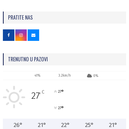
PRATITE NAS
TRENUTNO U PAZOVI
41%
3.2km/h
0%
°
C
27
27
°
°
27
26
°
21
°
22
°
25
°
21
°