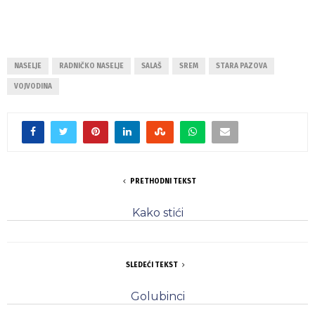
NASELJE
RADNIČKO NASELJE
SALAŠ
SREM
STARA PAZOVA
VOJVODINA
PRETHODNI TEKST
Kako stići
SLEDEĆI TEKST
Golubinci