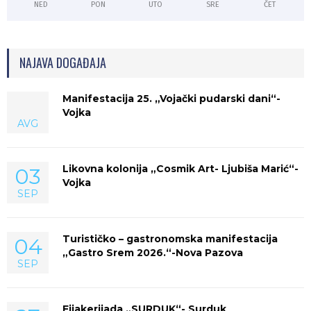
NED
PON
UTO
SRE
ČET
NAJAVA DOGAĐAJA
Manifestacija 25. „Vojački pudarski dani“-
Vojka
AVG
Likovna kolonija „Cosmik Art- Ljubiša Marić“-
03
Vojka
SEP
Turističko – gastronomska manifestacija
04
„Gastro Srem 2026.“-Nova Pazova
SEP
Fijakerijada „SURDUK“- Surduk