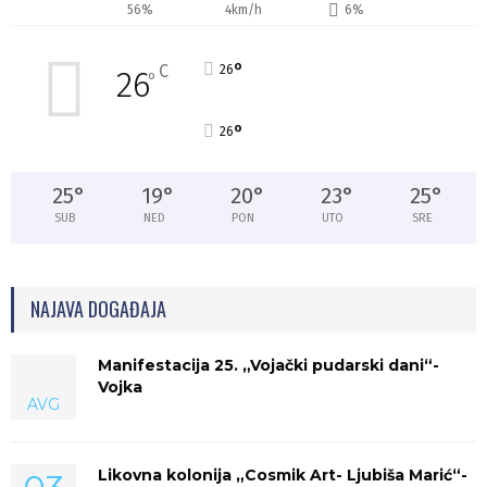
56%
4km/h
6%
°
C
26
26
°
°
26
25
°
19
°
20
°
23
°
25
°
SUB
NED
PON
UTO
SRE
NAJAVA DOGAĐAJA
Manifestacija 25. „Vojački pudarski dani“-
Vojka
AVG
Likovna kolonija „Cosmik Art- Ljubiša Marić“-