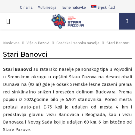
O nama
Multimedija
Javne nabavke
Srpski (lat)
PRIMARY
MENU
Naslovna
Više o Pazovi
Gradska i seoska naselja
Stari Banovci
Stari Banovci
Stari Banovci
su ratarsko naselje panonskog tipa u Vojvodini
u Sremskom okrugu u opštini Stara Pazova na desnoj obali
Dunava na (92 m) gde je odsek Sremske lesne zaravni prema
reci sinklinalno snižen i presečen dolinom Budovara. Prema
popisu iz 2022.godine bilo je 5.901 stanovnika. Pored mesta
prolazi auto-put E-75 koji je udaljen od mesta 4 km i
predstavlja glavnu vezu Banovaca i Beograda, kao i vezu
Banovaca i Novog Sada koji je udaljen 60 km, 6 km istočno od
Stare Pazove.