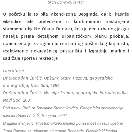
Stari Banovci, centar
U početku je to bila vikend-zona Beograda, da bi kasnije
vikendice bile pretvorene u kontinuirano nastanjene
stambene objekte. Obala Dunava, koja je deo urbanog jezgra
naselja prema detaljnom urbanističkom planu priobalja,
namenjena je za izgradnju centralnog opštinskog kupališta,
reaktiviranje nekadašnjeg pristaništa i izgradnju marine i
sadržaja sporta i rekreacije.
Literatura:
Dr Slobodan Ćurčić, Opština Stara Pazova, geografska
monografija, Novi Sad, 1984.
Dr Slobodan Ćurčić, Naselja Srema, geografske karakteristike,
Novi Sad, 2001.
Pod ruk
ov.
Prof. dr Srboljuba Stamenkovića, Geografska enciklopedija
naselja Srbije IV, S-Š, Beograd, 2002.
Dragana Matijević, Prostorno-funkcionalna povezanost naselja opštine
Stara Pazova sa urbanism sistemom Beograda, Geografski institut