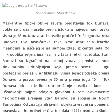
Google mapa: Stari Banovci
Markantne fizičke oblike reljefa predstavlja tok Dunava,
dokle se pruža naselje prema istoku a najveća nadmorska
visina je 85 m. Kroz atar i naselje protiče i fruškogorska reka
Budovar. Ova ravničarska reka kroz atar sela izrazito
meandrira, a ušće joj je na samom izlazu iz centra sela. Od
mikrooblika reljefa ima lesnih vrtača i retkih surduka. Stari
Banovci su izgrađeni na lesnoj zaravni, predstavljenom
sinklinalnim udubljenjem koja prema severu i jugu
postepeno prelazi u antiklinalu. Visina lesnog odseka prema
Dunavu u pravcu severa je 30 m a prema jugu 10 m. Tok
Dunava odredio je linearno pružanje naselja u kome se
ušoravanje najpre odvijalo glavnom ulicom. Savremenim
fizionomskim širenjem Stari Banovci su spojeni sa Novim
Banovcima. Od značajanih javnih objekata vredni su pomena:
pravoslavni hram Svetog Oca Nikolaja (177
7
), osnovna škola,