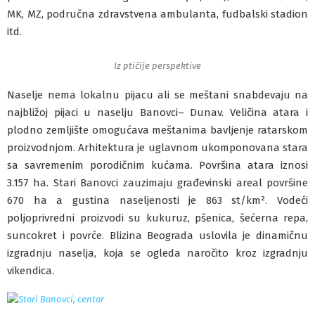
MK, MZ, područna zdravstvena ambulanta, fudbalski stadion
itd.
Iz ptičije perspektive
Naselje nema lokalnu pijacu ali se meštani snabdevaju
na
najbližoj pijaci u naselju Banovci– Dunav. Veličina atara i
plodno zemljište omogućava meštanima bavljenje ratarskom
proizvodnjom. Arhitektura je uglavnom ukomponovana stara
sa savremenim porodičnim kućama. Površina atara iznosi
3.157 ha. Stari Banovci zauzimaju građevinski areal površine
670 ha a gustina naseljenosti je 863 st/km². Vodeći
poljoprivredni proizvodi su kukuruz, pšenica, šećerna repa,
suncokret i povrće. Blizina Beograda uslovila je dinamičnu
izgradnju naselja, koja se ogleda naročito kroz izgradnju
vikendica.