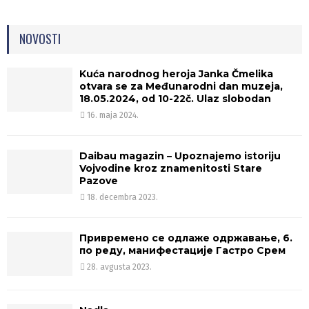
NOVOSTI
Kuća narodnog heroja Janka Čmelika
otvara se za Međunarodni dan muzeja,
18.05.2024, od 10-22č. Ulaz slobodan
16. maja 2024.
Daibau magazin – Upoznajemo istoriju
Vojvodine kroz znamenitosti Stare
Pazove
18. decembra 2023.
Привремено се одлаже одржавање, 6.
по реду, манифестације Гастро Срем
28. avgusta 2023.