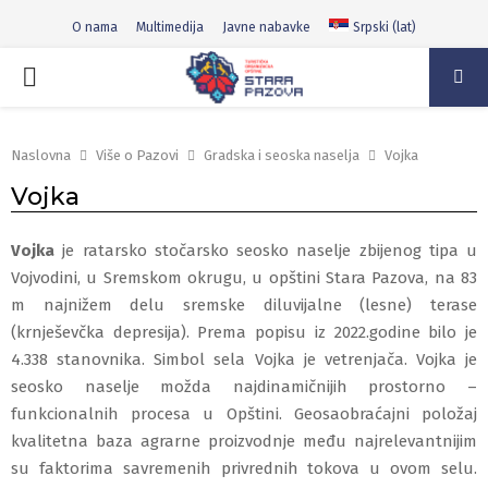
O nama
Multimedija
Javne nabavke
Srpski (lat)
PRIMARY
MENU
Naslovna
Više o Pazovi
Gradska i seoska naselja
Vojka
Vojka
Vojka
je ratarsko stočarsko seosko naselje zbijenog tipa u
Vojvodini, u Sremskom okrugu, u opštini Stara Pazova, na 83
m najnižem delu sremske diluvijalne (lesne) terase
(krnješevčka depresija). Prema popisu iz 2022.godine bilo je
4.338 stanovnika. Simbol sela Vojka je vetrenjača. Vojka je
seosko naselje možda najdinamičnijih prostorno –
funkcionalnih procesa u Opštini. Geosaobraćajni položaj
kvalitetna baza agrarne proizvodnje među najrelevantnijim
su faktorima savremenih privrednih tokova u ovom selu.