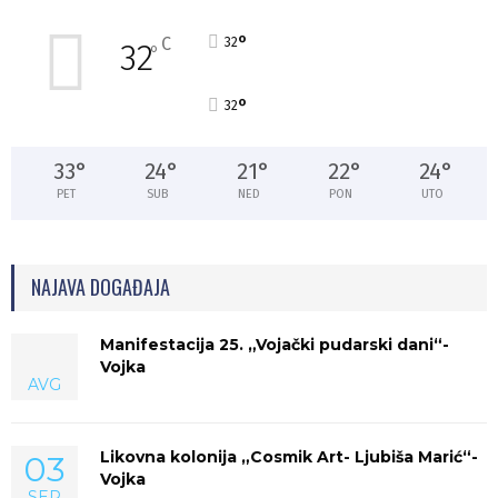
°
C
32
32
°
°
32
33
°
24
°
21
°
22
°
24
°
PET
SUB
NED
PON
UTO
NAJAVA DOGAĐAJA
Manifestacija 25. „Vojački pudarski dani“-
Vojka
AVG
Likovna kolonija „Cosmik Art- Ljubiša Marić“-
03
Vojka
SEP