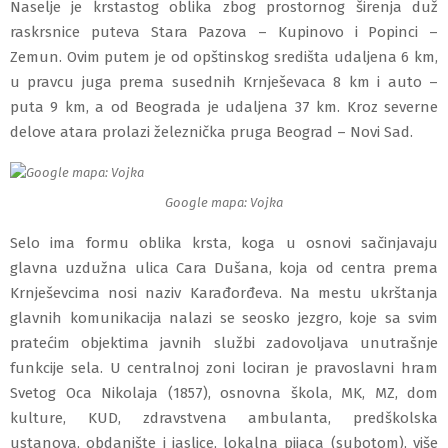
Naselje je krstastog oblika zbog prostornog širenja duž
raskrsnice puteva Stara Pazova – Kupinovo i Popinci –
Zemun. Ovim putem je od opštinskog središta udaljena 6 km,
u pravcu juga prema susednih Krnješevaca 8 km i auto –
puta 9 km, a od Beograda je udaljena 37 km. Kroz severne
delove atara prolazi železnička pruga Beograd – Novi Sad.
Google mapa: Vojka
Selo ima formu oblika krsta, koga u osnovi sačinjavaju
glavna uzdužna ulica Cara Dušana, koja od centra prema
Krnješevcima nosi naziv Karađorđeva. Na mestu ukrštanja
glavnih komunikacija nalazi se seosko jezgro, koje sa svim
pratećim objektima javnih službi zadovoljava unutrašnje
funkcije sela. U centralnoj zoni lociran je pravoslavni hram
Svetog Oca Nikolaja (1857), osnovna škola, MK, MZ, dom
kulture, KUD, zdravstvena ambulanta, predškolska
ustanova, obdanište i jaslice, lokalna pijaca (subotom), više