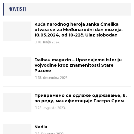
NOVOSTI
Kuća narodnog heroja Janka Čmelika
otvara se za Međunarodni dan muzeja,
18.05.2024, od 10-22č. Ulaz slobodan
16. maja 2024.
Daibau magazin – Upoznajemo istoriju
Vojvodine kroz znamenitosti Stare
Pazove
18. decembra 2023.
Привремено се одлаже одржавање, 6.
по реду, манифестације Гастро Срем
28. avgusta 2023.
Nadla
3. februara 2023.