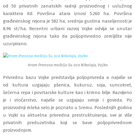
od 50 privatnih zanatskih radnji proizvodnog i uslužnog
karaktera itd. Površina atara iznosi 5.260 ha. Površina
građevinskog rejona je 582 ha, srednja gustina naseljenosti je
8,96 st/ha. Recentni urbani razvoj Vojke odvija se unutar
građevinskog rejona tako da poljoprivredno zemljište nije
uzurpirano.
Hram Prenosa moštiju Sv. oca Nikolaja, Vojka
Privrednu bazu Vojke predstavlja poljoprivreda a najviše se
od kultura uzgajaju pšenica, kukuruz, soja, suncokret,
šećerna repa i povrtarske kulture kao i krmno bilje. Razvijeno
je i stočarstvo, najviše se uzgajaju svinje i goveda. Po
proizvodnji mleka selo je poznato u Sremu. Poslednjih godina
u Vojki su aktuelna privredna prestruktuiranja, sve je više
privatnih preduzetnika koji se bave poljoprivrednom
proizvodnjom.