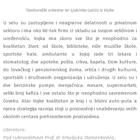
Tamburaški orkestar mr Ljubinka Lazića iz Vojke
U selu su zastupljene i neagrarne delatnosti u privatnom
sektoru i ima oko 60-tak firmi.
U skladu sa svojom veličinom i
uređenošću, Vojka ima skoro sve što je neophodno za
kvalitetan život: od škole, biblioteke, niže muzičke škole,
sportske hale, ambulante u kojoj rade tri lekara i
stomatolog, dve apoteke, pošta, crkva, kapela, Dom kulture,
do lovačkog i penzionerskog doma, vrtića i drugih kulturni,
sportskih i društvenih oraganizacija i udruženja. U selu su i
dve benzinske pumpe, menjačnica, mesare, supermarketi,
veliki broj kafića i sve ostalo što je neophodno savremenom
čoveku. Atar Vojke kvalitetan je kraj i u blizini auto-puta a
njena strategija razvoja stoji u proizvodnji i snabdevanju većih
okolnih centara prehrambenim proizvodima.
Literatura:
Pod rukovodstvom Prof. dr Srboljuba Stamenkovića,