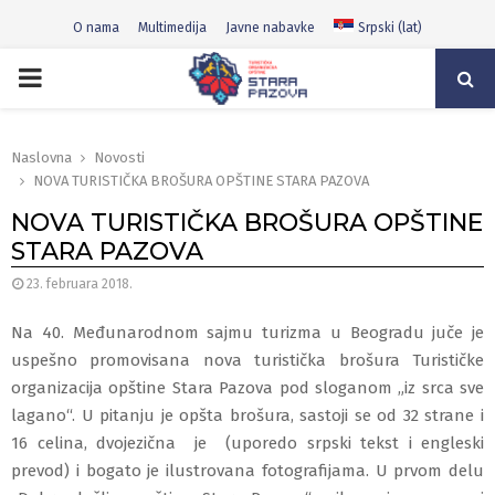
O nama
Multimedija
Javne nabavke
Srpski (lat)
PRIMARY
MENU
Naslovna
Novosti
NOVA TURISTIČKA BROŠURA OPŠTINE STARA PAZOVA
NOVA TURISTIČKA BROŠURA OPŠTINE
STARA PAZOVA
23. februara 2018.
Na 40. Međunarodnom sajmu turizma u Beogradu juče je
uspešno promovisana nova turistička brošura Turističke
organizacija opštine Stara Pazova pod sloganom „iz srca sve
lagano“. U pitanju je opšta brošura, sastoji se od 32 strane i
16 celina, dvojezična je (uporedo srpski tekst i engleski
prevod) i bogato je ilustrovana fotografijama. U prvom delu