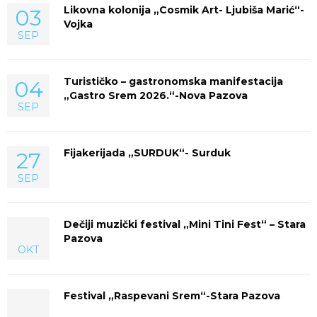
Likovna kolonija „Cosmik Art- Ljubiša Marić“-
03
Vojka
SEP
Turističko – gastronomska manifestacija
04
„Gastro Srem 2026.“-Nova Pazova
SEP
Fijakerijada „SURDUK“- Surduk
27
SEP
Dečiji muzički festival „Mini Tini Fest“ – Stara
Pazova
OKT
Festival „Raspevani Srem“-Stara Pazova