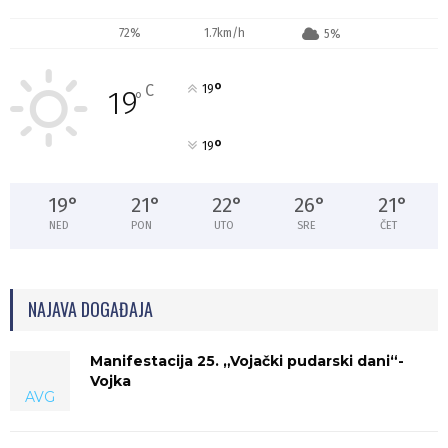
72%
1.7km/h
5%
°
C
19
19
°
°
19
19
°
21
°
22
°
26
°
21
°
NED
PON
UTO
SRE
ČET
NAJAVA DOGAĐAJA
Manifestacija 25. „Vojački pudarski dani“-
Vojka
AVG