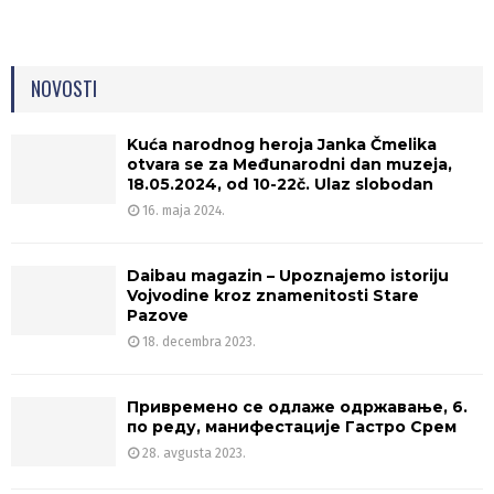
NOVOSTI
Kuća narodnog heroja Janka Čmelika
otvara se za Međunarodni dan muzeja,
18.05.2024, od 10-22č. Ulaz slobodan
16. maja 2024.
Daibau magazin – Upoznajemo istoriju
Vojvodine kroz znamenitosti Stare
Pazove
18. decembra 2023.
Привремено се одлаже одржавање, 6.
по реду, манифестације Гастро Срем
28. avgusta 2023.