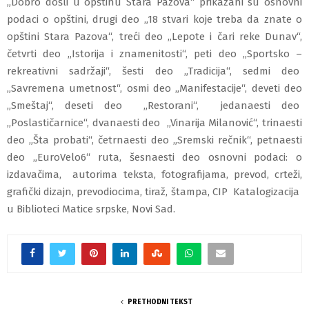
„Dobro došli u opštinu Stara Pazova“ prikazani su osnovni
podaci o opštini, drugi deo „18 stvari koje treba da znate o
opštini Stara Pazova“, treći deo „Lepote i čari reke Dunav“,
četvrti deo „Istorija i znamenitosti“, peti deo „Sportsko –
rekreativni sadržaji“, šesti deo „Tradicija“, sedmi deo
„Savremena umetnost“, osmi deo „Manifestacije“, deveti deo
„Smeštaj“, deseti deo „Restorani“, jedanaesti deo
„Poslastičarnice“, dvanaesti deo „Vinarija Milanović“, trinaesti
deo „Šta probati“, četrnaesti deo „Sremski rečnik“, petnaesti
deo „EuroVelo6“ ruta, šesnaesti deo osnovni podaci: o
izdavačima, autorima teksta, fotografijama, prevod, crteži,
grafički dizajn, prevodiocima, tiraž, štampa, CIP Katalogizacija
u Biblioteci Matice srpske, Novi Sad.
PRETHODNI TEKST