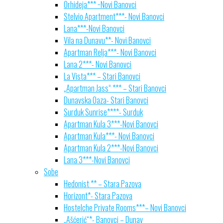
Orhideja*** −Novi Banovci
Stelvio Apartment***- Novi Banovci
Lana***-Novi Banovci
Vila na Dunavu**- Novi Banovci
Apartman Relja***- Novi Banovci
Lana 2***- Novi Banovci
La Vista*** – Stari Banovci
„Apartman Jass“ *** – Stari Banovci
Dunavska Oaza- Stari Banovci
Surduk Sunrise****- Surduk
Apartman Kula 3***-Novi Banovci
Apartman Kula***- Novi Banovci
Apartman Kula 2***-Novi Banovci
Lana 3***-Novi Banovci
Sobe
Hedonist ** – Stara Pazova
Horizont*- Stara Pazova
Hostelche Private Rooms***– Novi Banovci
„Ašćerić“*- Banovci – Dunav