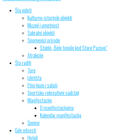
Šta videti
Kulturno-istorijski objekti
Muzeji i umetnost
Sakralni objekti
Spomenici prirode
Stablo „Bele topole kod Stare Pazove“
Atrakcije
Šta raditi
Ture
Izletišta
Etno kuće i salaši
Sportsko-rekreativni sadržaji
Manifestacije
O manifestacijama
Kalendar manifestacija
Šoping
Gde odsesti
Hoteli