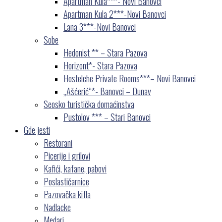
Apartman Kula***- Novi Banovci
Apartman Kula 2***-Novi Banovci
Lana 3***-Novi Banovci
Sobe
Hedonist ** – Stara Pazova
Horizont*- Stara Pazova
Hostelche Private Rooms***– Novi Banovci
„Ašćerić“*- Banovci – Dunav
Seosko turistička domaćinstva
Pustolov *** – Stari Banovci
Gde jesti
Restorani
Picerije i grilovi
Kafići, kafane, pabovi
Poslastičarnice
Pazovačka kifla
Nadlacke
Medari