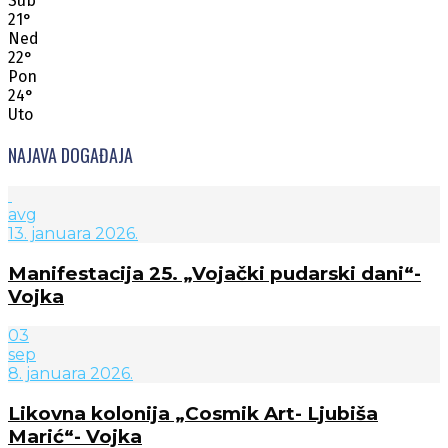
Sub
21
°
Ned
22
°
Pon
24
°
Uto
NAJAVA DOGAĐAJA
avg
13. januara 2026.
Manifestacija 25. „Vojački pudarski dani“-
Vojka
03
sep
8. januara 2026.
Likovna kolonija „Cosmik Art- Ljubiša
Marić“- Vojka