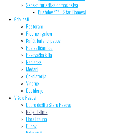
Seosko turistička domaćinstva
Pustolov *** – Stari Banovci
Gde jesti
Restorani
Picerije i grilovi
Kafići, kafane, pabovi
Poslastičarnice
Pazovačka kifla
Nadlacke
Medari
Čokolaterija
Vinarije
Destilerije
Više o Pazovi
Dobro došli u Staru Pazovu
Reljef i klima
Flora i fauna
Dunav