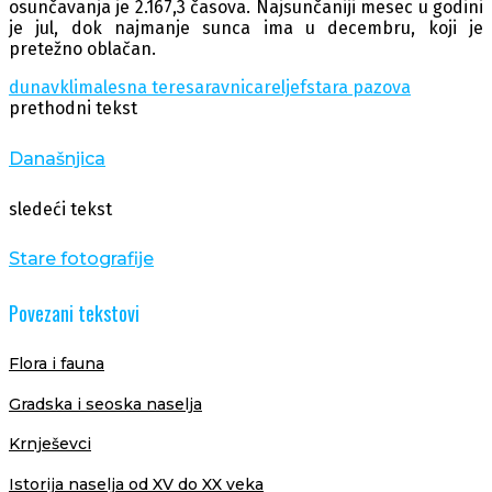
osunčavanja je 2.167,3 časova. Najsunčaniji mesec u godini
je jul, dok najmanje sunca ima u decembru, koji je
pretežno oblačan.
dunav
klima
lesna teresa
ravnica
reljef
stara pazova
prethodni tekst
Današnjica
sledeći tekst
Stare fotografije
Povezani tekstovi
Flora i fauna
Gradska i seoska naselja
Krnješevci
Istorija naselja od XV do XX veka