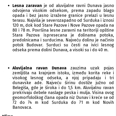
Lesna zaravan
je od aluvijalne ravni Dunava jasno
odvojena visokim odsekom, prema zapadu blago
opada i bez jasno izražene granice prelazi u lesnu
terasu. Najviša je severozapadno od Surduka i iznosi
120 m, dok kod Stare Pazove i Nove Pazove opada na
80 i 78 m. Površina lesne zaravni na teritoriji opštine
Stara Pazova ispresecana je dolinama potoka,
predolnicama i surducima. Najveću dolinu je načinio
potok Budovar. Surduci su česti na ivici lesnog
odseka prema dolini Dunava, a visoki su i do 40 m.
Aluvijalna ravan Dunava
zauzima uzak pojas
zemljišta na krajnjem istoku, između korita reke i
visokog lesnog odseka, a njoj pripadaju i tri
dunavske ade. Najveću širinu dostiže južno od
Belegiša, gde je široka i do 1,5 km. Aluvijalnu ravan
prekrivaju debele naslage peska i mulja. Visina ovog
geomorfološkog člana opada niz Dunav i kreće se od
72 do 74 m kod Surduka do 71 m kod Novih
Banovaca.