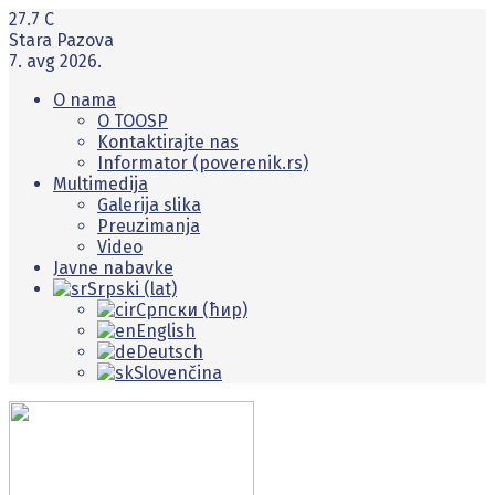
27.7
C
Stara Pazova
7. avg 2026.
O nama
O TOOSP
Kontaktirajte nas
Informator (poverenik.rs)
Multimedija
Galerija slika
Preuzimanja
Video
Javne nabavke
Srpski (lat)
Српски (ћир)
English
Deutsch
Slovenčina