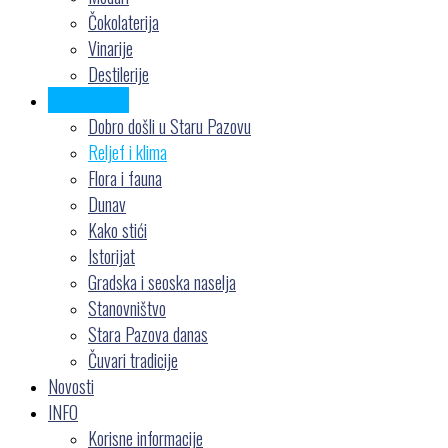
Čokolaterija
Vinarije
Destilerije
Više o Pazovi
Dobro došli u Staru Pazovu
Reljef i klima
Flora i fauna
Dunav
Kako stići
Istorijat
Gradska i seoska naselja
Stanovništvo
Stara Pazova danas
Čuvari tradicije
Novosti
INFO
Korisne informacije