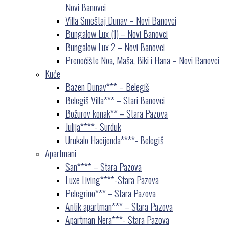
Novi Banovci
Villa Smeštaj Dunav – Novi Banovci
Bungalow Lux (1) – Novi Banovci
Bungalow Lux 2 – Novi Banovci
Prenoćište Noa, Maša, Biki i Hana – Novi Banovci
Kuće
Bazen Dunav*** – Belegiš
Belegiš Villa*** – Stari Banovci
Božurov konak** – Stara Pazova
Julija****- Surduk
Urukalo Hacijenda****- Belegiš
Apartmani
San**** – Stara Pazova
Luxe Living****-Stara Pazova
Pelegrino*** – Stara Pazova
Antik apartman*** – Stara Pazova
Apartman Nera***- Stara Pazova