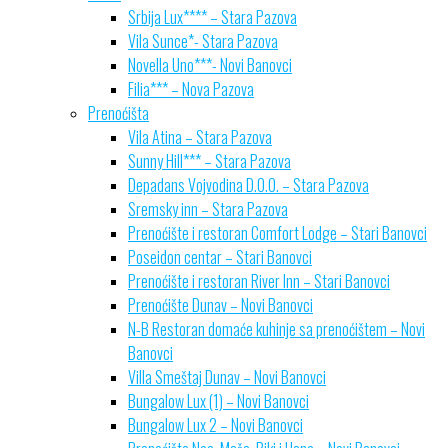
Srbija Lux**** – Stara Pazova
Vila Sunce*- Stara Pazova
Novella Uno***- Novi Banovci
Filia*** – Nova Pazova
Prenoćišta
Vila Atina – Stara Pazova
Sunny Hill*** – Stara Pazova
Depadans Vojvodina D.O.O. – Stara Pazova
Sremsky inn – Stara Pazova
Prenoćište i restoran Comfort Lodge – Stari Banovci
Poseidon centar – Stari Banovci
Prenoćište i restoran River Inn – Stari Banovci
Prenoćište Dunav – Novi Banovci
N-B Restoran domaće kuhinje sa prenoćištem – Novi
Banovci
Villa Smeštaj Dunav – Novi Banovci
Bungalow Lux (1) – Novi Banovci
Bungalow Lux 2 – Novi Banovci