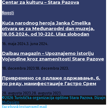
Centar za kulturu – Stara Pazova
Novosti
Kuća narodnog heroja Janka Čmelika
otvara se za Međunarodni dan muzeja,
18.05.2024, od 10-22č. Ulaz slobodan
16. maja 2024.
3. juna 2024.
Daibau magazin – Upoznajemo istoriju
Vojvodine kroz znamenitosti Stare Pazove
18. decembra 2023.
18. decembra 2023.
Привремено се одлаже одржавање, 6.
по реду, манифестације Гастро Срем
28. avgusta 2023.
28. avgusta 2023.
©2026 Turistička organizacija opštine Stara Pazova. Dizajn
MyDesign
Facebook
Instagram
Email