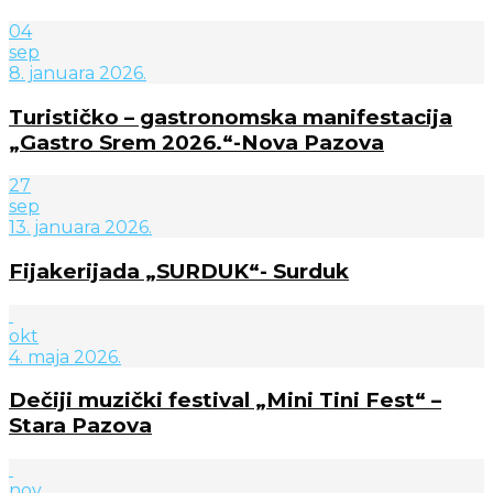
04
sep
8. januara 2026.
Turističko – gastronomska manifestacija
„Gastro Srem 2026.“-Nova Pazova
27
sep
13. januara 2026.
Fijakerijada „SURDUK“- Surduk
okt
4. maja 2026.
Dečiji muzički festival „Mini Tini Fest“ –
Stara Pazova
nov