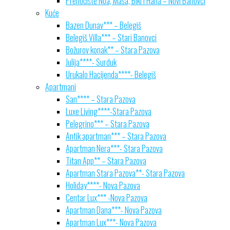
Prenoćište Noa, Maša, Biki i Hana – Novi Banovci
Kuće
Bazen Dunav*** – Belegiš
Belegiš Villa*** – Stari Banovci
Božurov konak** – Stara Pazova
Julija****- Surduk
Urukalo Hacijenda****- Belegiš
Apartmani
San**** – Stara Pazova
Luxe Living****-Stara Pazova
Pelegrino*** – Stara Pazova
Antik apartman*** – Stara Pazova
Apartman Nera***- Stara Pazova
Titan App** – Stara Pazova
Apartman Stara Pazova**- Stara Pazova
Holiday****- Nova Pazova
Centar Lux*** -Nova Pazova
Apartman Dana***- Nova Pazova
Apartman Lux***- Nova Pazova