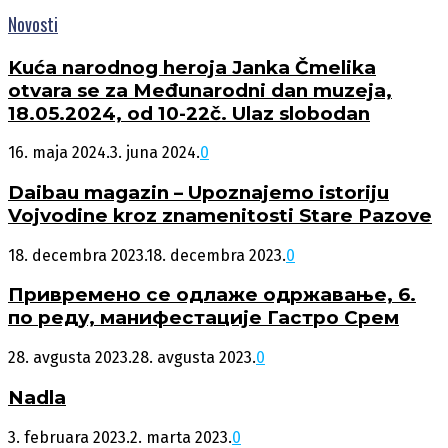
Novosti
Kuća narodnog heroja Janka Čmelika
otvara se za Međunarodni dan muzeja,
18.05.2024, od 10-22č. Ulaz slobodan
16. maja 2024.
3. juna 2024.
0
Daibau magazin – Upoznajemo istoriju
Vojvodine kroz znamenitosti Stare Pazove
18. decembra 2023.
18. decembra 2023.
0
Привремено се одлаже одржавање, 6.
по реду, манифестације Гастро Срем
28. avgusta 2023.
28. avgusta 2023.
0
Nadla
3. februara 2023.
2. marta 2023.
0