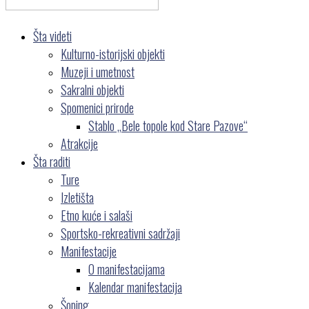
Šta videti
Kulturno-istorijski objekti
Muzeji i umetnost
Sakralni objekti
Spomenici prirode
Stablo „Bele topole kod Stare Pazove“
Atrakcije
Šta raditi
Ture
Izletišta
Etno kuće i salaši
Sportsko-rekreativni sadržaji
Manifestacije
O manifestacijama
Kalendar manifestacija
Šoping