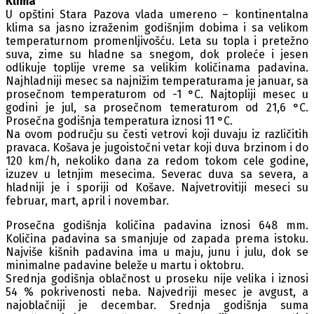
Klima
U opštini Stara Pazova vlada umereno – kontinentalna
klima sa jasno izraženim godišnjim dobima i sa velikom
temperaturnom promenljivošću. Leta su topla i pretežno
suva, zime su hladne sa snegom, dok proleće i jesen
odlikuje toplije vreme sa velikim količinama padavina.
Najhladniji mesec sa najnižim temperaturama je januar, sa
prosečnom temperaturom od -1 °C. Najtopliji mesec u
godini je jul, sa prosečnom temeraturom od 21,6 °C.
Prosečna godišnja temperatura iznosi 11 °C.
Na ovom području su česti vetrovi koji duvaju iz različitih
pravaca. Košava je jugoistočni vetar koji duva brzinom i do
120 km/h, nekoliko dana za redom tokom cele godine,
izuzev u letnjim mesecima. Severac duva sa severa, a
hladniji je i sporiji od Košave. Najvetrovitiji meseci su
februar, mart, april i novembar.
Prosečna godišnja količina padavina iznosi 648 mm.
Količina padavina sa smanjuje od zapada prema istoku.
Najviše kišnih padavina ima u maju, junu i julu, dok se
minimalne padavine beleže u martu i oktobru.
Srednja godišnja oblačnost u proseku nije velika i iznosi
54 % pokrivenosti neba. Najvedriji mesec je avgust, a
najoblačniji je decembar. Srednja godišnja suma