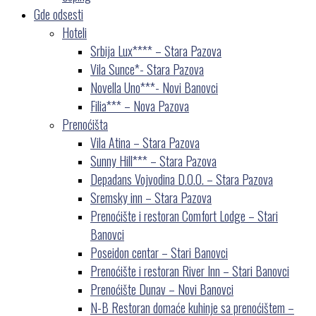
Gde odsesti
Hoteli
Srbija Lux**** – Stara Pazova
Vila Sunce*- Stara Pazova
Novella Uno***- Novi Banovci
Filia*** – Nova Pazova
Prenoćišta
Vila Atina – Stara Pazova
Sunny Hill*** – Stara Pazova
Depadans Vojvodina D.O.O. – Stara Pazova
Sremsky inn – Stara Pazova
Prenoćište i restoran Comfort Lodge – Stari
Banovci
Poseidon centar – Stari Banovci
Prenoćište i restoran River Inn – Stari Banovci
Prenoćište Dunav – Novi Banovci
N-B Restoran domaće kuhinje sa prenoćištem –