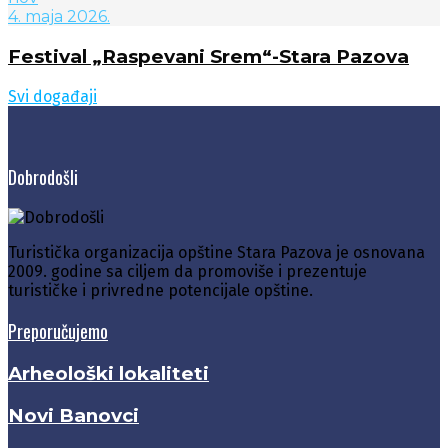
4. maja 2026.
Festival „Raspevani Srem“-Stara Pazova
Svi događaji
Dobrodošli
Turistička organizacija opštine Stara Pazova je osnovana
2009. godine sa ciljem da promoviše i prezentuje
turističke i privredne potencijale opštine.
Preporučujemo
Arheološki lokaliteti
Novi Banovci