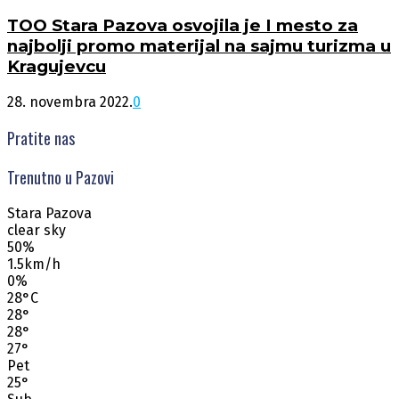
TOO Stara Pazova osvojila je I mesto za
najbolji promo materijal na sajmu turizma u
Kragujevcu
28. novembra 2022.
0
Pratite nas
Trenutno u Pazovi
Stara Pazova
clear sky
50%
1.5km/h
0%
28
°
C
28
°
28
°
27
°
Pet
25
°