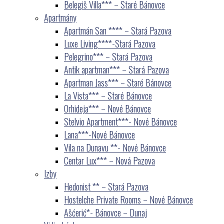
Belegiš Villa*** – Staré Bánovce
Apartmány
Apartmán San **** – Stará Pazova
Luxe Living****-Stará Pazova
Pelegrino*** – Stará Pazova
Antik apartman*** – Stará Pazova
Apartman Jass*** – Staré Bánovce
La Vista*** – Staré Bánovce
Orhideja*** – Nové Bánovce
Stelvio Apartment***- Nové Bánovce
Lana***-Nové Bánovce
Vila na Dunavu **- Nové Bánovce
Centar Lux*** – Nová Pazova
Izby
Hedonist ** – Stará Pazova
Hostelche Private Rooms – Nové Bánovce
Ašćerić*- Bánovce – Dunaj