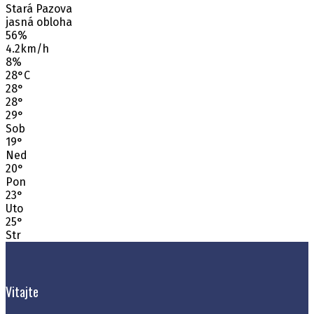
Stará Pazova
jasná obloha
56%
4.2km/h
8%
28
°
C
28
°
28
°
29
°
Sob
19
°
Ned
20
°
Pon
23
°
Uto
25
°
Str
Vitajte