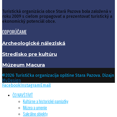
Turistická organizácia obce Stará Pazova bola založená v
roku 2009 s cieľom propagovať a prezentovať turistický a
ekonomický potenciál obce.
ODPORÚČAME
Archeologické náleziská
Stredisko pre kultúru
Múzeum Macura
©2026 Turistička organizacija opštine Stara Pazova. Dizajn
MyDesign
Facebook
Instagram
Email
ČO NAVŠTĺVIŤ
Kultúrne a historické pamiatky
Múzea a umenie
Sakrálne objekty