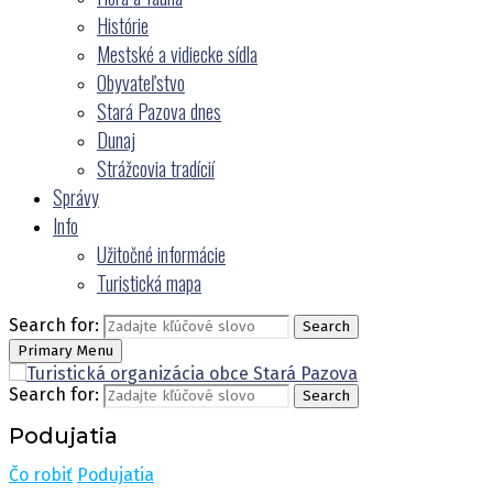
Histórie
Mestské a vidiecke sídla
Obyvateľstvo
Stará Pazova dnes
Dunaj
Strážcovia tradícií
Správy
Info
Užitočné informácie
Turistická mapa
Search for:
Search
Primary Menu
Search for:
Search
Podujatia
Čo robiť
Podujatia