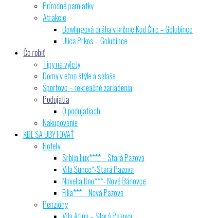
Prírodné pamiatky
Atrakcie
Bowlingová dráha v krčme Kod Ćire – Golubince
Ulica Prkos – Golubince
Čo robiť
Tipy na výlety
Domy v etno štýle a salaše
Športovo – rekreačné zariadenia
Podujatia
O podujatiach
Nakupovanie
KDE SA UBYTOVAŤ
Hotely
Srbija Lux**** – Stará Pazova
Vila Sunce*-Stará Pazova
Novella Uno***- Nové Bánovce
Filia*** – Nová Pazova
Penzióny
Vila Atina – Stará Pazova