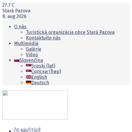
27.7
C
Stará Pazova
8. aug 2026
O nás
Turistická organizácia obce Stará Pazova
Kontaktujte nás
Multimédiá
Galérie
Video
Slovenčina
Srpski (lat)
Српски (ћир)
English
Deutsch
ČO NAVŠTĺVIŤ