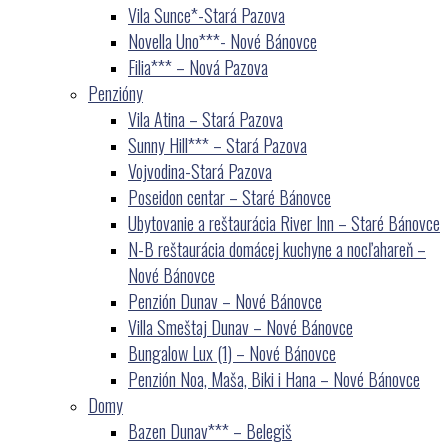
Vila Sunce*-Stará Pazova
Novella Uno***- Nové Bánovce
Filia*** – Nová Pazova
Penzióny
Vila Atina – Stará Pazova
Sunny Hill*** – Stará Pazova
Vojvodina-Stará Pazova
Poseidon centar – Staré Bánovce
Ubytovanie a reštaurácia River Inn – Staré Bánovce
N-B reštaurácia domácej kuchyne a nocľahareň –
Nové Bánovce
Penzión Dunav – Nové Bánovce
Villa Smeštaj Dunav – Nové Bánovce
Bungalow Lux (1) – Nové Bánovce
Penzión Noa, Maša, Biki i Hana – Nové Bánovce
Domy
Bazen Dunav*** – Belegiš