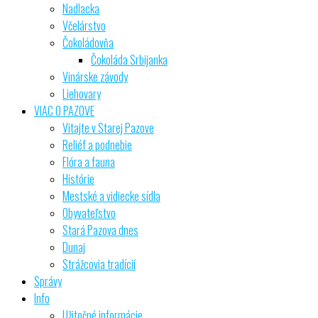
Nadlacka
Včelárstvo
Čokoládovňa
Čokoláda Srbijanka
Vinárske závody
Liehovary
VIAC O PAZOVE
Vitajte v Starej Pazove
Reliéf a podnebie
Flóra a fauna
Histórie
Mestské a vidiecke sídla
Obyvateľstvo
Stará Pazova dnes
Dunaj
Strážcovia tradícií
Správy
Info
Užitočné informácie