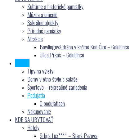
Kultúrne a historické pamiatky
Múzea a umenie
Sakrálne objekty
Prírodné pamiatky
Atrakcie
Bowlingová dráha v krčme Kod Ćire – Golubince
Ulica Prkos – Golubince
Čo robiť
Tipy na výlety
Domy v etno štýle a salaše
Športovo – rekreačné zariadenia
Podujatia
O podujatiach
Nakupovanie
KDE SA UBYTOVAŤ
Hotely
Srbija Lux**** – Stará Pazova