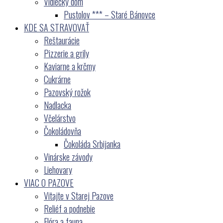
Vidiecký dom
Pustolov *** – Staré Bánovce
KDE SA STRAVOVAŤ
Reštaurácie
Pizzerie a grily
Kaviarne a krčmy
Cukrárne
Pazovský rožok
Nadlacka
Včelárstvo
Čokoládovňa
Čokoláda Srbijanka
Vinárske závody
Liehovary
VIAC O PAZOVE
Vitajte v Starej Pazove
Reliéf a podnebie
Flóra a fauna