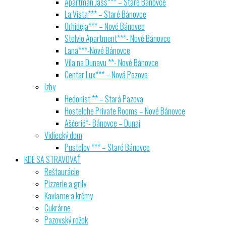
Apartman Jass*** – Staré Bánovce
La Vista*** – Staré Bánovce
Orhideja*** – Nové Bánovce
Stelvio Apartment***- Nové Bánovce
Lana***-Nové Bánovce
Vila na Dunavu **- Nové Bánovce
Centar Lux*** – Nová Pazova
Izby
Hedonist ** – Stará Pazova
Hostelche Private Rooms – Nové Bánovce
Ašćerić*- Bánovce – Dunaj
Vidiecký dom
Pustolov *** – Staré Bánovce
KDE SA STRAVOVAŤ
Reštaurácie
Pizzerie a grily
Kaviarne a krčmy
Cukrárne
Pazovský rožok