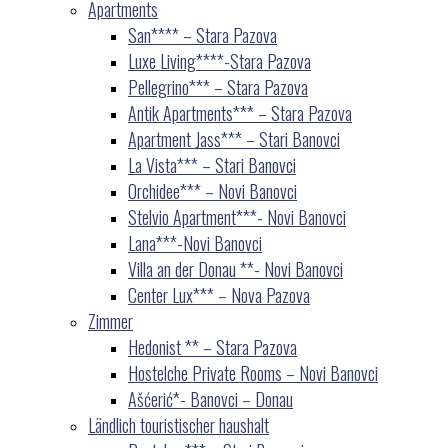
Apartments
San**** – Stara Pazova
Luxe Living****-Stara Pazova
Pellegrino*** – Stara Pazova
Antik Apartments*** – Stara Pazova
Apartment Jass*** – Stari Banovci
La Vista*** – Stari Banovci
Orchidee*** – Novi Banovci
Stelvio Apartment***- Novi Banovci
Lana***-Novi Banovci
Villa an der Donau **- Novi Banovci
Center Lux*** – Nova Pazova
Zimmer
Hedonist ** – Stara Pazova
Hostelche Private Rooms – Novi Banovci
Ašćerić*- Banovci – Donau
Ländlich touristischer haushalt