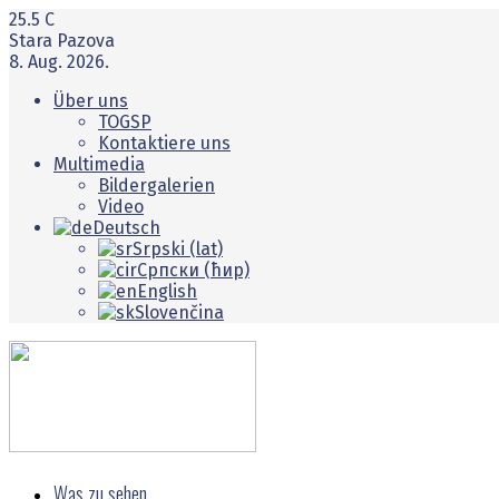
25.5
C
Stara Pazova
8. Aug. 2026.
Über uns
TOGSP
Kontaktiere uns
Multimedia
Bildergalerien
Video
Deutsch
Srpski (lat)
Српски (ћир)
English
Slovenčina
Was zu sehen