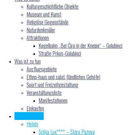
Kulturgeschichtliche Objekte
Museum und Kunst
Religiöse Gegenstände
Naturdenkmäler
Attraktionen
Kegelbahn „Bei Ćira in der Kneipe“ – Golubinci
Straße Prkos-Golubinci
Was ist zu tun
Ausflugsgebiete
Ethno-haus und salaš (ländliches Gehöfe)
Sport und Freizeitgestaltung
Veranstaltungsliste
Manifestationen
Einkaufen
Wo übernachten
Hotels
Srbija Lux**** – Stara Pazova