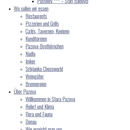
Pustolov *** – Stari Banovci
Wo sollen wir essen
Restaurents
Pizzerien und Grills
Cafés, Tavernen, Kneipen
Konditoreien
Pazova-Brothörnchen
Nadla
Imker
Srbijanka Chocoworld
Weingüter
Brennereien
Über Pazova
Willkommen in Stara Pazova
Relief und Klima
Flora und Fauna
Donau
Wie erreicht man uns