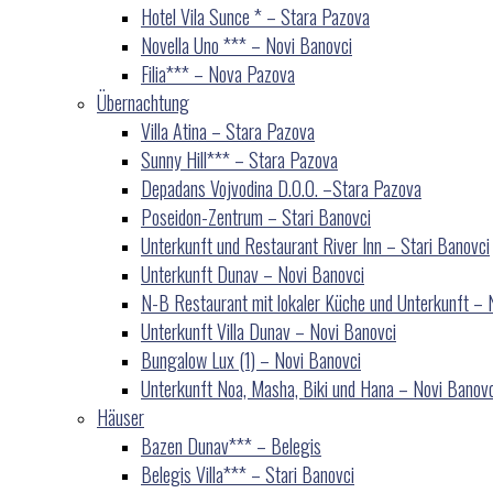
Hotel Vila Sunce * – Stara Pazova
Novella Uno *** – Novi Banovci
Filia*** – Nova Pazova
Übernachtung
Villa Atina – Stara Pazova
Sunny Hill*** – Stara Pazova
Depadans Vojvodina D.O.O. –Stara Pazova
Poseidon-Zentrum – Stari Banovci
Unterkunft und Restaurant River Inn – Stari Banovci
Unterkunft Dunav – Novi Banovci
N-B Restaurant mit lokaler Küche und Unterkunft – 
Unterkunft Villa Dunav – Novi Banovci
Bungalow Lux (1) – Novi Banovci
Unterkunft Noa, Masha, Biki und Hana – Novi Banovc
Häuser
Bazen Dunav*** – Belegis
Belegis Villa*** – Stari Banovci