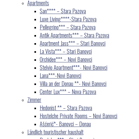
Apartments
San**** – Stara Pazova
Luxe Living****-Stara Pazova
Pellegrino*** – Stara Pazova
Antik Apartments*** – Stara Pazova
Apartment Jass*** – Stari Banovci
La Vista*** – Stari Banovci
Orchidee*** – Novi Banovci
Stelvio Apartment***- Novi Banovci
Lana***-Novi Banovci
Villa an der Donau **- Novi Banovci
Center Lux*** – Nova Pazova
Zimmer
Hedonist ** – Stara Pazova
Hostelche Private Rooms – Novi Banovci
Ašćerić*- Banovci – Donau
Ländlich touristischer haushalt