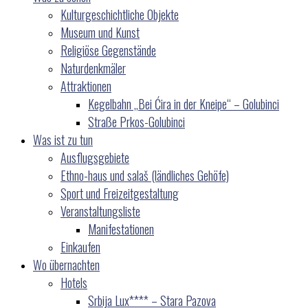
Kulturgeschichtliche Objekte
Museum und Kunst
Religiöse Gegenstände
Naturdenkmäler
Attraktionen
Kegelbahn „Bei Ćira in der Kneipe“ – Golubinci
Straße Prkos-Golubinci
Was ist zu tun
Ausflugsgebiete
Ethno-haus und salaš (ländliches Gehöfe)
Sport und Freizeitgestaltung
Veranstaltungsliste
Manifestationen
Einkaufen
Wo übernachten
Hotels
Srbija Lux**** – Stara Pazova