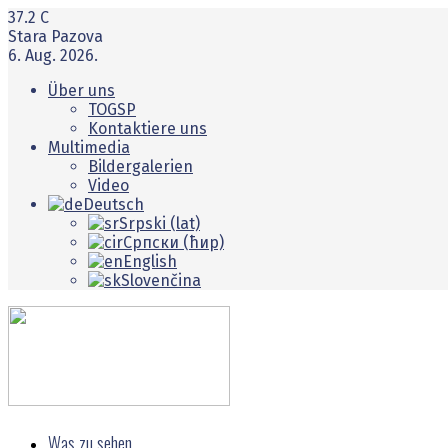
37.2
C
Stara Pazova
6. Aug. 2026.
Über uns
TOGSP
Kontaktiere uns
Multimedia
Bildergalerien
Video
Deutsch
Srpski (lat)
Српски (ћир)
English
Slovenčina
Was zu sehen