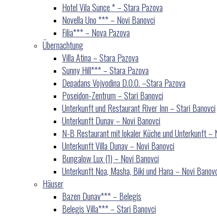
Hotel Vila Sunce * – Stara Pazova
Novella Uno *** – Novi Banovci
Filia*** – Nova Pazova
Übernachtung
Villa Atina – Stara Pazova
Sunny Hill*** – Stara Pazova
Depadans Vojvodina D.O.O. –Stara Pazova
Poseidon-Zentrum – Stari Banovci
Unterkunft und Restaurant River Inn – Stari Banovci
Unterkunft Dunav – Novi Banovci
N-B Restaurant mit lokaler Küche und Unterkunft – 
Unterkunft Villa Dunav – Novi Banovci
Bungalow Lux (1) – Novi Banovci
Unterkunft Noa, Masha, Biki und Hana – Novi Banovc
Häuser
Bazen Dunav*** – Belegis
Belegis Villa*** – Stari Banovci