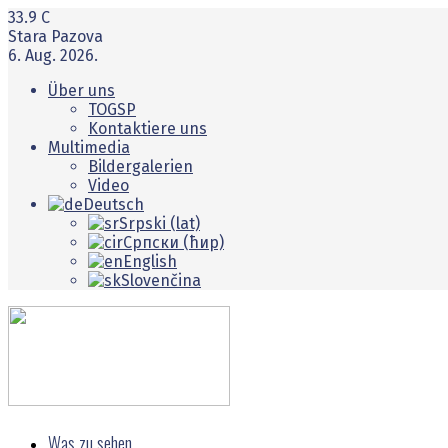
33.9
C
Stara Pazova
6. Aug. 2026.
Über uns
TOGSP
Kontaktiere uns
Multimedia
Bildergalerien
Video
Deutsch
Srpski (lat)
Српски (ћир)
English
Slovenčina
Was zu sehen