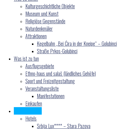
Kulturgeschichtliche Objekte
Museum und Kunst
Religiöse Gegenstände
Naturdenkmäler
Attraktionen
Kegelbahn „Bei Ćira in der Kneipe“ – Golubinci
Straße Prkos-Golubinci
Was ist zu tun
Ausflugsgebiete
Ethno-haus und salaš (ländliches Gehöfe)
Sport und Freizeitgestaltung
Veranstaltungsliste
Manifestationen
Einkaufen
Wo übernachten
Hotels
Srbija Lux**** – Stara Pazova