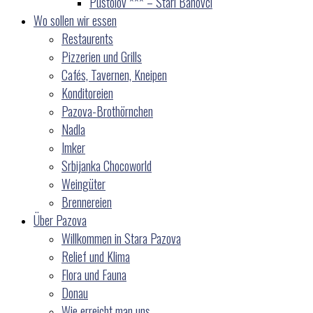
Pustolov *** – Stari Banovci
Wo sollen wir essen
Restaurents
Pizzerien und Grills
Cafés, Tavernen, Kneipen
Konditoreien
Pazova-Brothörnchen
Nadla
Imker
Srbijanka Chocoworld
Weingüter
Brennereien
Über Pazova
Willkommen in Stara Pazova
Relief und Klima
Flora und Fauna
Donau
Wie erreicht man uns