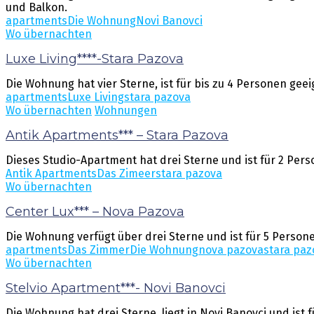
und Balkon.
apartments
Die Wohnung
Novi Banovci
Wo übernachten
Luxe Living****-Stara Pazova
Die Wohnung hat vier Sterne, ist für bis zu 4 Personen ge
apartments
Luxe Living
stara pazova
Wo übernachten
Wohnungen
Antik Apartments*** – Stara Pazova
Dieses Studio-Apartment hat drei Sterne und ist für 2 Pe
Antik Apartments
Das Zimeer
stara pazova
Wo übernachten
Center Lux*** – Nova Pazova
Die Wohnung verfügt über drei Sterne und ist für 5 Persone
apartments
Das Zimmer
Die Wohnung
nova pazova
stara paz
Wo übernachten
Stelvio Apartment***- Novi Banovci
Die Wohnung hat drei Sterne, liegt in Novi Banovci und ist