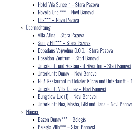
Hotel Vila Sunce * – Stara Pazova
Novella Uno *** – Novi Banovci
Filia*** – Nova Pazova
Übernachtung
Villa Atina – Stara Pazova
Sunny Hill*** – Stara Pazova
Depadans Vojvodina D.O.O. –Stara Pazova
Poseidon-Zentrum – Stari Banovci
Unterkunft und Restaurant River Inn – Stari Banovci
Unterkunft Dunav – Novi Banovci
N-B Restaurant mit lokaler Küche und Unterkunft – 
Unterkunft Villa Dunav – Novi Banovci
Bungalow Lux (1) – Novi Banovci
Unterkunft Noa, Masha, Biki und Hana – Novi Banovc
Häuser
Bazen Dunav*** – Belegis
Belegis Villa*** – Stari Banovci