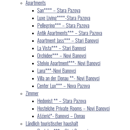
Apartments
San**** – Stara Pazova
Luxe Living****-Stara Pazova
Pellegrino*** – Stara Pazova
Antik Apartments*** – Stara Pazova
Apartment Jass*** – Stari Banovci
La Vista*** – Stari Banovci
Orchidee*** – Novi Banovci
Stelvio Apartment***- Novi Banovci
Lana***-Novi Banovci
Villa an der Donau **- Novi Banovci
Center Lux*** – Nova Pazova
Zimmer
Hedonist ** – Stara Pazova
Hostelche Private Rooms – Novi Banovci
Ašćerić*- Banovci – Donau
Ländlich touristischer haushalt