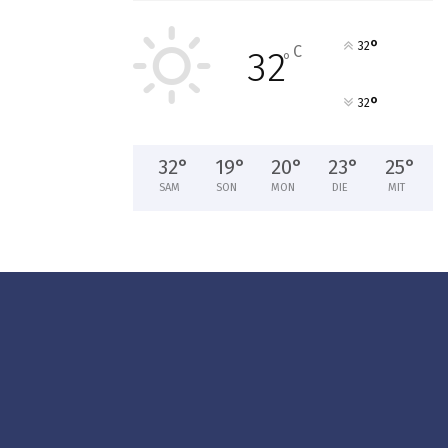
°
32
C
32
°
°
32
32
°
19
°
20
°
23
°
25
°
SAM
SON
MON
DIE
MIT