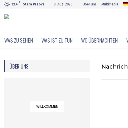
C
Stara Pazova
8. Aug. 2026.
Über uns
Multimedia
32.4
WAS ZU SEHEN
WAS IST ZU TUN
WO ÜBERNACHTEN
ÜBER UNS
Nachric
WILLKOMMEN