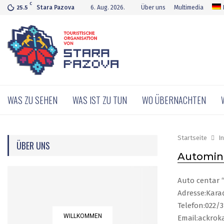
C
Stara Pazova
6. Aug. 2026.
Über uns
Multimedia
25.5
WAS ZU SEHEN
WAS IST ZU TUN
WO ÜBERNACHTEN
Startseite
I
ÜBER UNS
Automin
Auto centar 
Adresse:Kara
Telefon:022/3
WILLKOMMEN
Email:ackro