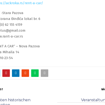
s://ackroka.rs/rent-a-car/
 -Stara Pazova
Zorana Đinđića lokal br. 6
(0) 62 155 4159
oplus@gmail.com
.rant-a-car.rs
T A CAR“ – Nova Pazova
a Mihaila 14
10-23-54
OST
NÄ
sten historischen
Veranstaltu
keiten