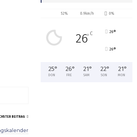
52%
0.9km/h
0%
°
26
C
26
°
°
26
25
°
26
°
21
°
22
°
21
°
DON
FRE
SAM
SON
MON
CHSTER BEITRAG
ngskalender