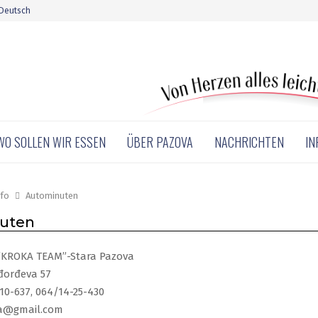
Deutsch
WO SOLLEN WIR ESSEN
ÜBER PAZOVA
NACHRICHTEN
IN
nfo
Autominuten
uten
“KROKA TEAM”-Stara Pazova
đorđeva 57
10-637, 064/14-25-430
ka@gmail.com