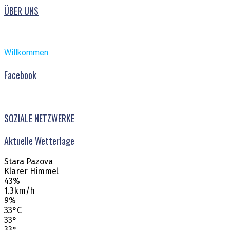
ÜBER UNS
Willkommen
Facebook
SOZIALE NETZWERKE
Aktuelle Wetterlage
Stara Pazova
Klarer Himmel
43%
1.3km/h
9%
33
°
C
33
°
33
°