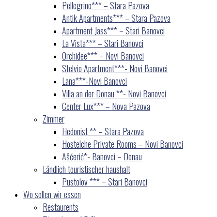
Pellegrino*** – Stara Pazova
Antik Apartments*** – Stara Pazova
Apartment Jass*** – Stari Banovci
La Vista*** – Stari Banovci
Orchidee*** – Novi Banovci
Stelvio Apartment***- Novi Banovci
Lana***-Novi Banovci
Villa an der Donau **- Novi Banovci
Center Lux*** – Nova Pazova
Zimmer
Hedonist ** – Stara Pazova
Hostelche Private Rooms – Novi Banovci
Ašćerić*- Banovci – Donau
Ländlich touristischer haushalt
Pustolov *** – Stari Banovci
Wo sollen wir essen
Restaurents