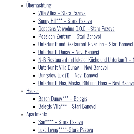
Übernachtung
Villa Atina – Stara Pazova
Sunny Hill*** – Stara Pazova
Depadans Vojvodina D.O.O. –Stara Pazova
Poseidon-Zentrum – Stari Banovci
Unterkunft und Restaurant River Inn – Stari Banovci
Unterkunft Dunav – Novi Banovci
N-B Restaurant mit lokaler Küche und Unterkunft – 
Unterkunft Villa Dunav – Novi Banovci
Bungalow Lux (1) – Novi Banovci
Unterkunft Noa, Masha, Biki und Hana – Novi Banovc
Häuser
Bazen Dunav*** – Belegis
Belegis Villa*** – Stari Banovci
Apartments
San**** – Stara Pazova
Luxe Living****-Stara Pazova