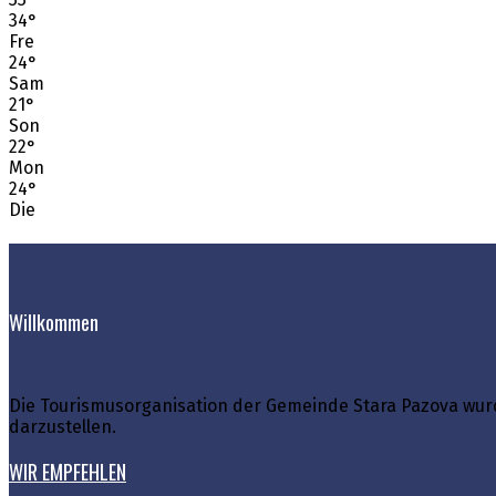
34
°
Fre
24
°
Sam
21
°
Son
22
°
Mon
24
°
Die
Willkommen
Die Tourismusorganisation der Gemeinde Stara Pazova wurd
darzustellen.
WIR EMPFEHLEN