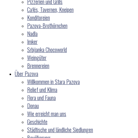
Pizzerien und Grills
Cafés, Tavernen, Kneipen
Konditoreien
Pazova-Brothörnchen
Nadla
Imker
Srbijanka Chocoworld
Weingüter
Brennereien
Über Pazova
Willkommen in Stara Pazova
Relief und Klima
Flora und Fauna
Donau
Wie erreicht man uns
Geschichte
Städtische und ländliche Siedlungen
Bevölkerung