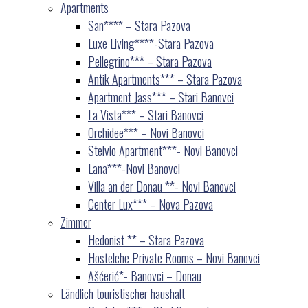
Apartments
San**** – Stara Pazova
Luxe Living****-Stara Pazova
Pellegrino*** – Stara Pazova
Antik Apartments*** – Stara Pazova
Apartment Jass*** – Stari Banovci
La Vista*** – Stari Banovci
Orchidee*** – Novi Banovci
Stelvio Apartment***- Novi Banovci
Lana***-Novi Banovci
Villa an der Donau **- Novi Banovci
Center Lux*** – Nova Pazova
Zimmer
Hedonist ** – Stara Pazova
Hostelche Private Rooms – Novi Banovci
Ašćerić*- Banovci – Donau
Ländlich touristischer haushalt