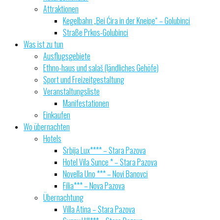
Attraktionen
Kegelbahn „Bei Ćira in der Kneipe“ – Golubinci
Straße Prkos-Golubinci
Was ist zu tun
Ausflugsgebiete
Ethno-haus und salaš (ländliches Gehöfe)
Sport und Freizeitgestaltung
Veranstaltungsliste
Manifestationen
Einkaufen
Wo übernachten
Hotels
Srbija Lux**** – Stara Pazova
Hotel Vila Sunce * – Stara Pazova
Novella Uno *** – Novi Banovci
Filia*** – Nova Pazova
Übernachtung
Villa Atina – Stara Pazova