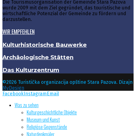
Die Tourismusorganisation der Gemeinde Stara Pazova
wurde 2009 mit dem Ziel gegründet, das touristische und
wirtschaftliche Potenzial der Gemeinde zu fördern und
darzustellen.
WIR EMPFEHLEN
Kulturhistorische Bauwerke
Archäologische Stätten
Das Kulturzentrum
©2026 Turistička organizacija opštine Stara Pazova. Dizajn
MyDesign
Facebook
Instagram
Email
Was zu sehen
Kulturgeschichtliche Objekte
Museum und Kunst
Religiöse Gegenstände
Naturdenkmäler