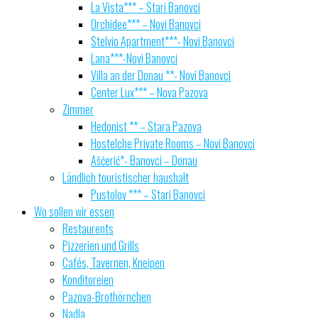
La Vista*** – Stari Banovci
Orchidee*** – Novi Banovci
Stelvio Apartment***- Novi Banovci
Lana***-Novi Banovci
Villa an der Donau **- Novi Banovci
Center Lux*** – Nova Pazova
Zimmer
Hedonist ** – Stara Pazova
Hostelche Private Rooms – Novi Banovci
Ašćerić*- Banovci – Donau
Ländlich touristischer haushalt
Pustolov *** – Stari Banovci
Wo sollen wir essen
Restaurents
Pizzerien und Grills
Cafés, Tavernen, Kneipen
Konditoreien
Pazova-Brothörnchen
Nadla