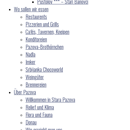
Pustolov *** – Stari Banovci
Wo sollen wir essen
Restaurents
Pizzerien und Grills
Cafés, Tavernen, Kneipen
Konditoreien
Pazova-Brothörnchen
Nadla
Imker
Srbijanka Chocoworld
Weingüter
Brennereien
Über Pazova
Willkommen in Stara Pazova
Relief und Klima
Flora und Fauna
Donau
Wie erreicht man uns