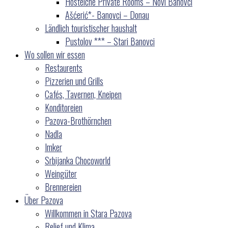
Hostelche Private Rooms – Novi Banovci
Ašćerić*- Banovci – Donau
Ländlich touristischer haushalt
Pustolov *** – Stari Banovci
Wo sollen wir essen
Restaurents
Pizzerien und Grills
Cafés, Tavernen, Kneipen
Konditoreien
Pazova-Brothörnchen
Nadla
Imker
Srbijanka Chocoworld
Weingüter
Brennereien
Über Pazova
Willkommen in Stara Pazova
Relief und Klima