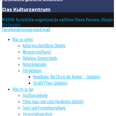
Das Kulturzentrum
©2026 Turistička organizacija opštine Stara Pazova. Dizajn
MyDesign
Facebook
Instagram
Email
Was zu sehen
Kulturgeschichtliche Objekte
Museum und Kunst
Religiöse Gegenstände
Naturdenkmäler
Attraktionen
Kegelbahn „Bei Ćira in der Kneipe“ – Golubinci
Straße Prkos-Golubinci
Was ist zu tun
Ausflugsgebiete
Ethno-haus und salaš (ländliches Gehöfe)
Sport und Freizeitgestaltung
Veranstaltungsliste