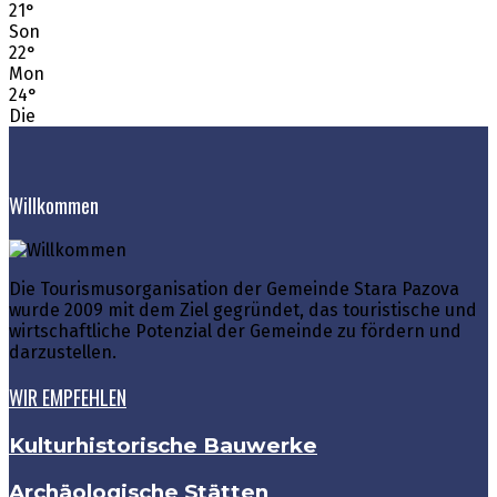
21
°
Son
22
°
Mon
24
°
Die
Willkommen
Die Tourismusorganisation der Gemeinde Stara Pazova
wurde 2009 mit dem Ziel gegründet, das touristische und
wirtschaftliche Potenzial der Gemeinde zu fördern und
darzustellen.
WIR EMPFEHLEN
Kulturhistorische Bauwerke
Archäologische Stätten