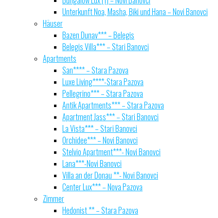
Bungalow Lux (1) – Novi Banovci
Unterkunft Noa, Masha, Biki und Hana – Novi Banovci
Häuser
Bazen Dunav*** – Belegis
Belegis Villa*** – Stari Banovci
Apartments
San**** – Stara Pazova
Luxe Living****-Stara Pazova
Pellegrino*** – Stara Pazova
Antik Apartments*** – Stara Pazova
Apartment Jass*** – Stari Banovci
La Vista*** – Stari Banovci
Orchidee*** – Novi Banovci
Stelvio Apartment***- Novi Banovci
Lana***-Novi Banovci
Villa an der Donau **- Novi Banovci
Center Lux*** – Nova Pazova
Zimmer
Hedonist ** – Stara Pazova