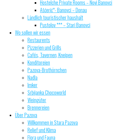
Hostelche Private Rooms – Novi Banovci
Ašćerić*- Banovci – Donau
Ländlich touristischer haushalt
Pustolov *** – Stari Banovci
Wo sollen wir essen
Restaurents
Pizzerien und Grills
Cafés, Tavernen, Kneipen
Konditoreien
Pazova-Brothörnchen
Nadla
Imker
Srbijanka Chocoworld
Weingüter
Brennereien
Über Pazova
Willkommen in Stara Pazova
Relief und Klima
Flora und Fauna