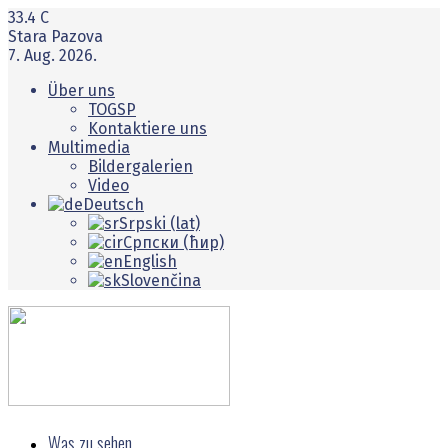
33.4
C
Stara Pazova
7. Aug. 2026.
Über uns
TOGSP
Kontaktiere uns
Multimedia
Bildergalerien
Video
Deutsch
Srpski (lat)
Српски (ћир)
English
Slovenčina
Was zu sehen