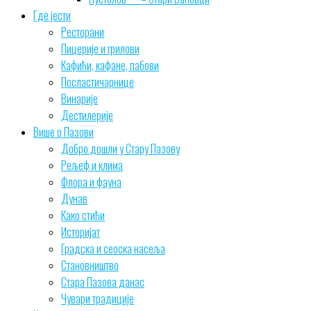
Где јести
Ресторани
Пицерије и грилови
Кафићи, кафане, пабови
Посластичарнице
Винарије
Дестилерије
Више о Пазови
Добро дошли у Стару Пазову
Рељеф и клима
Флора и фауна
Дунав
Како стићи
Историјат
Градска и сеоска насеља
Становништво
Стара Пазова данас
Чувари традиције