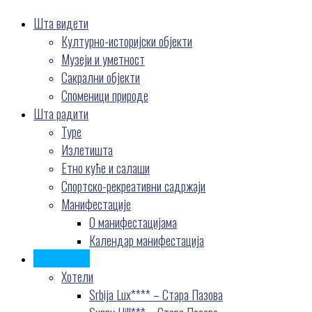
Шта видети
Културно-историјски објекти
Музеји и уметност
Сакрални објекти
Споменици природе
Шта радити
Туре
Излетишта
Етно куће и салаши
Спортско-рекреативни садржаји
Манифестације
О манифестацијама
Календар манифестација
Где одсести
Хотели
Srbija Lux**** – Стара Пазова