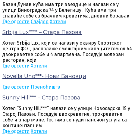
Базен Дунав кућа има три звездице и налази се у
улици Виноградска 74 у Белегишу. Кућа има три
спаваће собе са брачним креветима, дневни боравак
Где одсести
Слајдер
Хотели
Srbija Lux**** – Стара Пазова
Хотел Srbija Lux, који се налази у оквиру Спортског
центра ФСС, располаже смештајним капацитетом од 64
двокреветне собе и 4 апартмана. Поседује модеран
ресторан, који
Где одсести
Хотели
Novella Uno***- Нови Бановци
Где одсести
Преноћишта
Sunny Hill*** – Стара Пазова
Хотел “Sunny Hill***” налази се у улици Новосадска 19 у
Старој Пазови. Поседује двокреветне, трокреветне
собе и апартмане. Гостима се нуди пансион услуга са
континенталним
Где одсести
Хотели