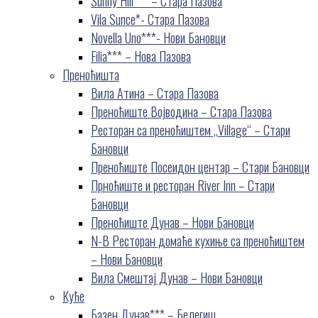
Sunny Hill*** – Стара Пазова
Vila Sunce*- Стара Пазова
Novella Uno***- Нови Бановци
Filia*** – Нова Пазова
Преноћишта
Вила Атина – Стара Пазова
Преноћиште Војводина – Стара Пазова
Ресторан са преноћиштем „Village“ – Стари
Бановци
Преноћиште Посеидон центар – Стари Бановци
Прноћиште и ресторан River Inn – Стари
Бановци
Преноћиште Дунав – Нови Бановци
N-B Ресторан домаће кухиње са преноћиштем
– Нови Бановци
Вила Смештај Дунав – Нови Бановци
Куће
Базен Дунав*** – Белегиш