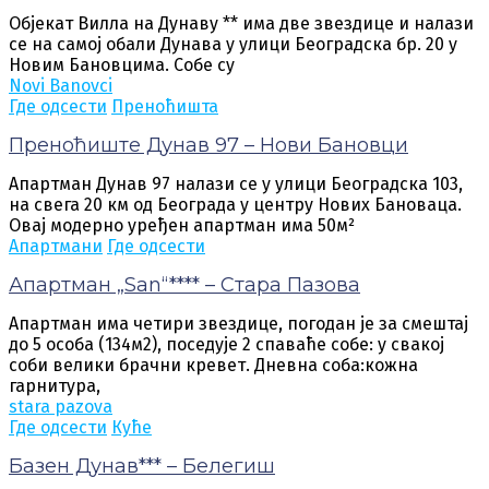
Објекат Вилла на Дунаву ** има две звездице и налази
се на самој обали Дунава у улици Београдска бр. 20 у
Новим Бановцима. Собе су
Novi Banovci
Где одсести
Преноћишта
Преноћиште Дунав 97 – Нови Бановци
Апартман Дунав 97 налази се у улици Београдска 103,
на свега 20 км од Београда у центру Нових Бановаца.
Овај модерно уређен апартман има 50м²
Апартмани
Где одсести
Апартман „San“**** – Стара Пазова
Апартман има четири звездице, погодан је за смештај
до 5 особа (134м2), поседује 2 спаваће собе: у свакој
соби велики брачни кревет. Дневна соба:кожна
гарнитура,
stara pazova
Где одсести
Куће
Базен Дунав*** – Белегиш