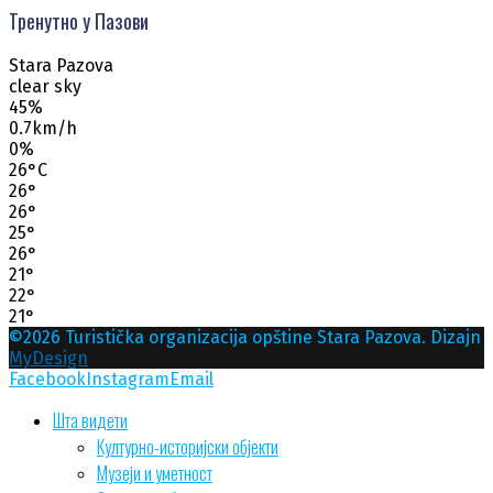
Тренутно у Пазови
Stara Pazova
clear sky
45%
0.7km/h
0%
26
°
C
26
°
26
°
25
°
26
°
21
°
22
°
21
°
©2026 Turistička organizacija opštine Stara Pazova. Dizajn
MyDesign
Facebook
Instagram
Email
Шта видети
Културно-историјски објекти
Музеји и уметност