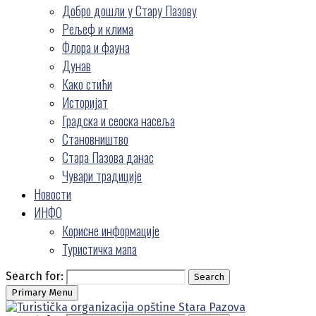
Добро дошли у Стару Пазову
Рељеф и клима
Флора и фауна
Дунав
Како стићи
Историјат
Градска и сеоска насеља
Становништво
Стара Пазова данас
Чувари традиције
Новости
ИНФО
Корисне информације
Туристичка мапа
Search for:
Search
Primary Menu