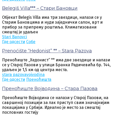
Belegiš Villa*** – Стари Бановци
Објекат Belegis Villa има три звездице, налази се у
Старим Бановцима и нуди заједнички салон, врт и
прибор за припрему роштиља. Климатизовани
смештај је удаљен
Stari Banovci
Где одсести
Собе
Prenoćište “Hedonist” ** – Stara Pazova
Преноћиште „Хедонист“ ** има две звездице и налази
се у Старој Пазови у улици Бранка Радичевића бр. 144,
удаљен је 1,5 км од центра места.
stara pazova
vojvodina
Где одсести
Преноћишта
Преноћиште Војводина – Стара Пазова
Преноћиште Војводина се налази у Старој Пазови, на
савршеној позицији за лак приступ свим значајнијим
локацијама у Србији. Идеално је место за смештај
пословних гостију