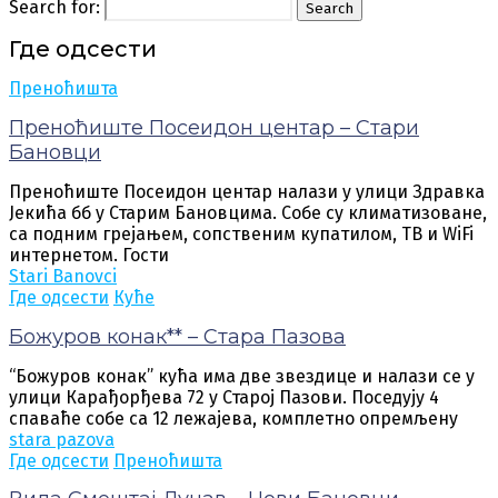
Search for:
Search
Где одсести
Преноћишта
Преноћиште Посеидон центар – Стари
Бановци
Преноћиште Посеидон центар налази у улици Здравка
Јекића бб у Старим Бановцима. Собе су климатизоване,
са подним грејањем, сопственим купатилом, ТВ и WiFi
интернетом. Гости
Stari Banovci
Где одсести
Куће
Божуров конак** – Стара Пазова
“Божуров конак” кућа има две звездице и налази се у
улици Карађорђева 72 у Старој Пазови. Поседују 4
спаваће собе са 12 лежајева, комплетно опремљену
stara pazova
Где одсести
Преноћишта