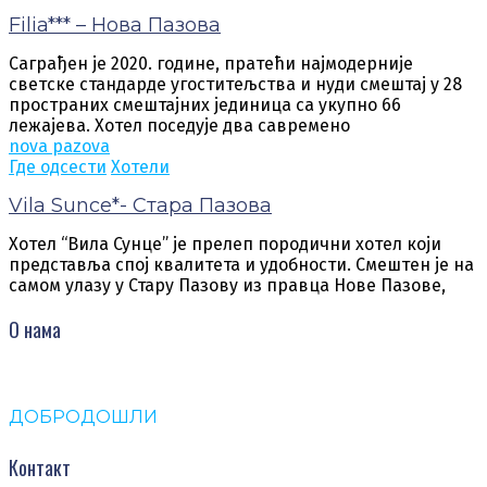
Filia*** – Нова Пазова
Саграђен је 2020. године, пратећи најмодерније
светске стандарде угоститељства и нуди смештај у 28
пространих смештајних јединица са укупно 66
лежајева. Хотел поседује два савремено
nova pazova
Где одсести
Хотели
Vila Sunce*- Стара Пазова
Хотел “Вила Сунце” је прелеп породични хотел који
представља спој квалитета и удобности. Смештен је на
самом улазу у Стару Пазову из правца Нове Пазове,
О нама
ДОБРОДОШЛИ
Контакт