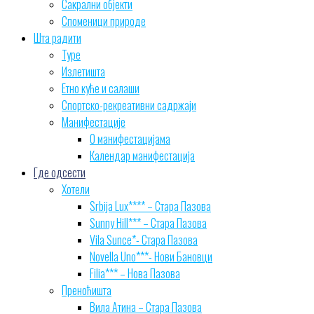
Сакрални објекти
Споменици природе
Шта радити
Туре
Излетишта
Етно куће и салаши
Спортско-рекреативни садржаји
Манифестације
О манифестацијама
Календар манифестација
Где одсести
Хотели
Srbija Lux**** – Стара Пазова
Sunny Hill*** – Стара Пазова
Vila Sunce*- Стара Пазова
Novella Uno***- Нови Бановци
Filia*** – Нова Пазова
Преноћишта
Вила Атина – Стара Пазова