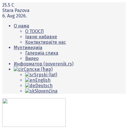
25.5
C
Stara Pazova
6. Aug 2026.
О нама
O ТООСП
Јавне набавке
Контактирајте нас
Мултимедија
Галерија слика
Видео
Информатор (poverenik.rs)
Српски (ћир)
Srpski (lat)
English
Deutsch
Slovenčina