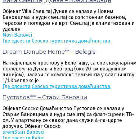
Вила Смештај Дунав – Нови Бановци
Објекат Villa Смештај Дунав се налази у Новим
Бановцима и нуди смештај са сопственим базеном,
терасом и погледом на врт. Смештај је климатизован и
удаљен
Novi Banovci
Где одсести
Сеоско туристичка домаћинства
Dream Danube Home** – Belegiš
На најлепшем простору у Белегишу, са спектакуларним
погледом на Дунав и Београд (око 20 км ваздушном
линијом), налази се комплекс земљишта у власништву
1/1.Комплекс је
Где одсести
Сеоско туристичка домаћинства
Пустолов*** – Стари Бановци
Објекат Сеоско Домаћинство Пустолов се налази у
Старим Бановцима и нуди смештај са флат-сцреен ТВ-
ом. У апартману се сваког дана служи à-ла-царте
доручак. Објекат Сеоско
srem
Stari Banovci
Где одсести
Куће