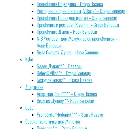
Преноћиште Војводина – Стара Пазова
Ресторан са преноћиштем „Village“ – Стари Бановци
Преноћиште Посеидон центар – Стари Бановци
Прноћиште и ресторан River Inn – Стари Бановци
Преноћиште Дунав – Нови Бановци
N-B Ресторан домаће кухиње са преноћиштем –
Нови Бановци
Вила Смештај Дунав – Нови Бановци
Куће
Базен Дунав*** – Белегиш
Belegiš Villa*** – Стари Бановци
Божуров конак** – Стара Пазова
Апартмани
Апартман „San“**** – Стара Пазова
Вила на Дунаву **- Нови Бановци
Собе
Prenoćište “Hedonist” ** – Stara Pazova
Сеоско туристичка домаћинства
Пустолов*** – Стари Бановци