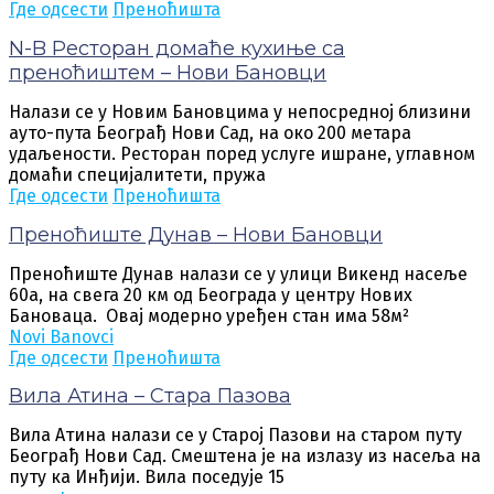
Где одсести
Преноћишта
N-B Ресторан домаће кухиње са
преноћиштем – Нови Бановци
Налази се у Новим Бановцима у непосредној близини
ауто-пута Београђ Нови Сад, на око 200 метара
удаљености. Ресторан поред услуге ишране, углавном
домаћи специјалитети, пружа
Где одсести
Преноћишта
Преноћиште Дунав – Нови Бановци
Преноћиште Дунав налази се у улици Викенд насеље
60а, на свега 20 км од Београда у центру Нових
Бановаца. Овај модерно уређен стан има 58м²
Novi Banovci
Где одсести
Преноћишта
Вила Атина – Стара Пазова
Вила Атина налази се у Старој Пазови на старом путу
Београђ Нови Сад. Смештена је на излазу из насеља на
путу ка Инђији. Вила поседује 15