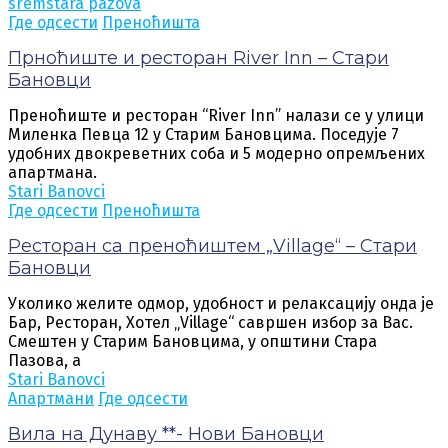
srem
stara pazova
Где одсести
Преноћишта
Прноћиште и ресторан River Inn – Стари
Бановци
Преноћиште и ресторан “River Inn” налази се у улици
Миленка Певца 12 у Старим Бановцима. Поседује 7
удобних двокреветних соба и 5 модерно опремљених
апартмана.
Stari Banovci
Где одсести
Преноћишта
Ресторан са преноћиштем „Village“ – Стари
Бановци
Уколико желите одмор, удобност и релаксацију онда је
Бар, Ресторан, Хотел „Village“ савршен избор за Вас.
Смештен у Старим Бановцима, у општини Стара
Пазова, а
Stari Banovci
Апартмани
Где одсести
Вила на Дунаву **- Нови Бановци