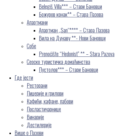
Belegiš Villa*** – Стари Бановци
Божуров конак** – Стара Пазова
Апартмани
Апартман „San“**** – Стара Пазова
Вила на Дунаву **- Нови Бановци
Собе
Prenoćište “Hedonist” ** – Stara Pazova
Сеоско туристичка домаћинства
Пустолов*** – Стари Бановци
Где јести
Ресторани
Пицерије и грилови
Кафићи, кафане, пабови
Посластичарнице
Винарије
Дестилерије
Више о Пазови