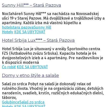
Sunny Hill*** – Stará Pazova
Nocľaháreň Sunny Hill*** sa nachádza na Novosadskej
ulici 19 v Starej Pazove. Má dvojlôžkové a trojlôžkové izby a
apartmány. Každá izba má vlastnú kúpeľňu a
hotel
stara pazova
Sunny Hill
Hotely
KDE SA UBYTOVAŤ
Hotel Srbija Lux**** – Stará Pazova
Hotel Srbija Lux je situovaný v areály Športového centra
FZS (Futbalového zväzu Srbska). Kapacita hotela je 64
dvojposteľových izieb a 4 apartmány. Pre navštevníkov je
k dispozícii moderná
Čo robiť
KDE SA UBYTOVAŤ
Domy v etno štýle a salaše
Salaš zo srdca Pobyt na salaši je dokonalý relax od
rušného života. Vhodný je na organizáciu zábav, detských
narodenín, svadieb, krstín, rozličných edukačných dielní,
táborov,
Golubince
Salaš zo srdca
Hotely
KDE SA UBYTOVAŤ