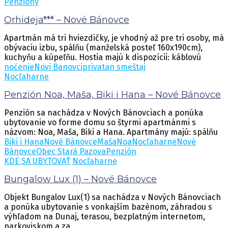
Penzióny
Orhideja*** – Nové Bánovce
Apartmán má tri hviezdičky, je vhodný až pre tri osoby, má
obývaciu izbu, spálňu (manželská posteľ 160x190cm),
kuchyňu a kúpeľňu. Hostia majú k dispozícii: káblovú
noćenje
Novi Banovci
privatan smeštaj
Nocľaharne
Penzión Noa, Maša, Biki i Hana – Nové Bánovce
Penzión sa nachádza v Nových Bánovciach a ponúka
ubytovanie vo forme domu so štyrmi apartmánmi s
názvom: Noa, Maša, Biki a Hana. Apartmány majú: spálňu
Biki i HanaNové Bánovce
Maša
Noa
Nocľaharne
Nové
Bánovce
Obec Stará Pazova
Penzión
KDE SA UBYTOVAŤ
Nocľaharne
Bungalow Lux (1) – Nové Bánovce
Objekt Bungalov Lux(1) sa nachádza v Nových Bánovciach
a ponúka ubytovanie s vonkajším bazénom, záhradou s
výhľadom na Dunaj, terasou, bezplatným internetom,
parkoviskom a za