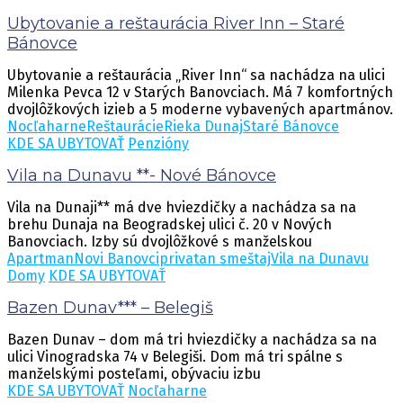
Ubytovanie a reštaurácia River Inn – Staré
Bánovce
Ubytovanie a reštaurácia „River Inn“ sa nachádza na ulici
Milenka Pevca 12 v Starých Banovciach. Má 7 komfortných
dvojlôžkových izieb a 5 moderne vybavených apartmánov.
Nocľaharne
Reštaurácie
Rieka Dunaj
Staré Bánovce
KDE SA UBYTOVAŤ
Penzióny
Vila na Dunavu **- Nové Bánovce
Vila na Dunaji** má dve hviezdičky a nachádza sa na
brehu Dunaja na Beogradskej ulici č. 20 v Nových
Banovciach. Izby sú dvojlôžkové s manželskou
Apartman
Novi Banovci
privatan smeštaj
Vila na Dunavu
Domy
KDE SA UBYTOVAŤ
Bazen Dunav*** – Belegiš
Bazen Dunav – dom má tri hviezdičky a nachádza sa na
ulici Vinogradska 74 v Belegiši. Dom má tri spálne s
manželskými posteľami, obývaciu izbu
KDE SA UBYTOVAŤ
Nocľaharne