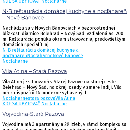
KDE SA UBYTOVAŤ
Nocľaharne
N-B reštaurácia domácej kuchyne a nocľahareň
– Nové Bánovce
Nachádza sa v Nových Bánovciach v bezprostrednej
blízkosti diaľnice Belehrad – Nový Sad, vzdialená asi 200
m. Reštaurácia ponúka okrem stravovania, predovšetkým
domácich špecialít, aj
N-B reštaurácia domácej kuchyne a
nocľahareň
Nocľaharne
Nové Bánovce
Nocľaharne
Vila Atina – Stará Pazova
Vila Atina je situovaná v Starej Pazove na starej ceste
Belehrad – Nový Sad, na okraji osady v smere Inđiji. Vila
má k dispozícii 14 moderne vybavených
Nocľaharne
stara pazova
Vila Atina
KDE SA UBYTOVAŤ
Nocľaharne
Vojvodina-Stará Pazova
Vojvodina má 3 apartmány a 29 izieb, v rámci komplexu sa
nachádza aj novovybudované sobášne centrum Vanila,