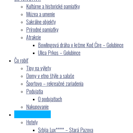
Kultúrne a historické pamiatky
Múzea a umenie
Sakrálne objekty
Prírodné pamiatky
Atrakcie
Bowlingová dráha v krčme Kod Ćire – Golubince
Ulica Prkos – Golubince
Čo robiť
Tipy na výlety
Domy v etno štýle a salaše
Športovo – rekreačné zariadenia
Podujatia
O podujatiach
Nakupovanie
KDE SA UBYTOVAŤ
Hotely
Srbija Lux**** – Stará Pazova