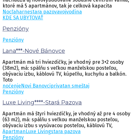
ktoré má 5 apartmánov, tak je celková kapacita
Nocľaharne
stara pazova
vojvodina
KDE SA UBYTOVAŤ
Penzióny
Penzióny
Lana***-Nové Bánovce
Apartmán má tri hviezdičky, je vhodný pre 3+2 osoby
(38m2), má: spálňu s veľkou manželskou posteľou,
obývaciu izbu, káblovú TV, kúpeľňu, kuchyňu a balkón.
Toto
noćenje
Novi Banovci
privatan smeštaj
Penzióny
Luxe Living****-Stará Pazova
Apartmán má štyri hviezdičky, je vhodný až pre 4 osoby
(63 m2), má: spálňu s veľkou manželskou posteľou,
obývaciu izbu s vysúvacou posteľou, káblovú TV,
Apartman
Luxe Living
stara pazova
Penzióny