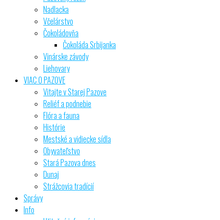
Nadlacka
Včelárstvo
Čokoládovňa
Čokoláda Srbijanka
Vinárske závody
Liehovary
VIAC O PAZOVE
Vitajte v Starej Pazove
Reliéf a podnebie
Flóra a fauna
Histórie
Mestské a vidiecke sídla
Obyvateľstvo
Stará Pazova dnes
Dunaj
Strážcovia tradícií
Správy
Info