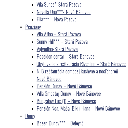
Vila Sunce*-Stará Pazova
Novella Uno***- Nové Bánovce
Filia*** – Nová Pazova
Penzióny
Vila Atina – Stará Pazova
Sunny Hill*** – Stará Pazova
Vojvodina-Stará Pazova
Poseidon centar – Staré Bánovce
Ubytovanie a reštaurácia River Inn – Staré Bánovce
N-B reštaurácia domácej kuchyne a nocľahareň –
Nové Bánovce
Penzión Dunav – Nové Bánovce
Villa Smeštaj Dunav – Nové Bánovce
Bungalow Lux (1) – Nové Bánovce
Penzión Noa, Maša, Biki i Hana – Nové Bánovce
Domy
Bazen Dunav*** – Belegiš