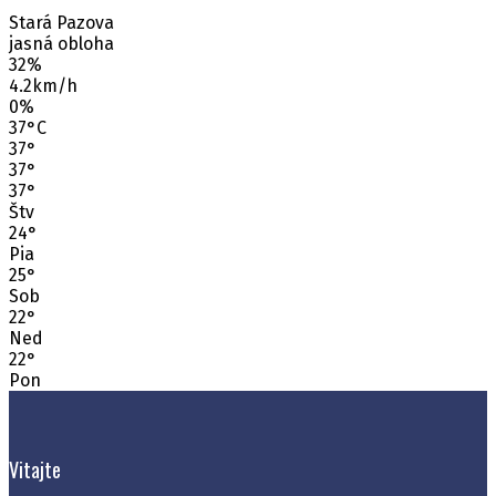
Stará Pazova
jasná obloha
32%
4.2km/h
0%
37
°
C
37
°
37
°
37
°
Štv
24
°
Pia
25
°
Sob
22
°
Ned
22
°
Pon
Vitajte