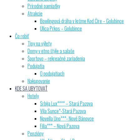
Prírodné pamiatky
Atrakcie
Bowlingová dráha v krčme Kod Ćire – Golubince
Ulica Prkos – Golubince
Čo robiť
Tipy na výlety
Domy v etno štýle a salaše
Športovo – rekreačné zariadenia
Podujatia
O podujatiach
Nakupovanie
KDE SA UBYTOVAŤ
Hotely
Srbija Lux**** – Stará Pazova
Vila Sunce*-Stará Pazova
Novella Uno***- Nové Bánovce
Filia*** – Nová Pazova
Penzióny