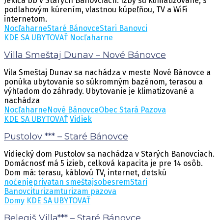
Jekića bb v Starých Bánovciach. Izby sú klimatizované, s
podlahovým kúrením, vlastnou kúpeľňou, TV a WiFi
internetom.
Nocľaharne
Staré Bánovce
Stari Banovci
KDE SA UBYTOVAŤ
Nocľaharne
Villa Smeštaj Dunav – Nové Bánovce
Vila Smeštaj Dunav sa nachádza v meste Nové Bánovce a
ponúka ubytovanie so súkromným bazénom, terasou a
výhľadom do záhrady. Ubytovanie je klimatizované a
nachádza
Nocľaharne
Nové Bánovce
Obec Stará Pazova
KDE SA UBYTOVAŤ
Vidiek
Pustolov *** – Staré Bánovce
Vidiecký dom Pustolov sa nachádza v Starých Banovciach.
Domácnosť má 5 izieb, celková kapacita je pre 14 osôb.
Dom má: terasu, káblovú TV, internet, detskú
noćenje
privatan smeštaj
sobe
srem
Stari
Banovci
turizam
turizam pazova
Domy
KDE SA UBYTOVAŤ
Belegiš Villa*** – Staré Bánovce