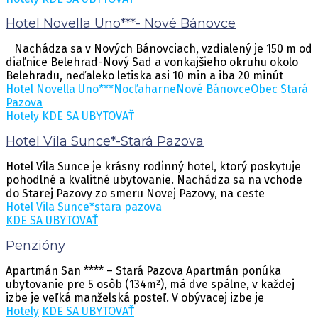
Hotel Novella Uno***- Nové Bánovce
Nachádza sa v Nových Bánovciach, vzdialený je 150 m od
diaľnice Belehrad-Nový Sad a vonkajšieho okruhu okolo
Belehradu, neďaleko letiska asi 10 min a iba 20 minút
Hotel Novella Uno***
Nocľaharne
Nové Bánovce
Obec Stará
Pazova
Hotely
KDE SA UBYTOVAŤ
Hotel Vila Sunce*-Stará Pazova
Hotel Vila Sunce je krásny rodinný hotel, ktorý poskytuje
pohodlné a kvalitné ubytovanie. Nachádza sa na vchode
do Starej Pazovy zo smeru Novej Pazovy, na ceste
Hotel Vila Sunce*
stara pazova
KDE SA UBYTOVAŤ
Penzióny
Apartmán San **** – Stará Pazova Apartmán ponúka
ubytovanie pre 5 osôb (134m²), má dve spálne, v každej
izbe je veľká manželská posteľ. V obývacej izbe je
Hotely
KDE SA UBYTOVAŤ