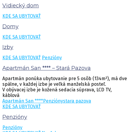
Vidiecký dom
KDE SA UBYTOVAŤ
Domy
KDE SA UBYTOVAŤ
Izby
KDE SA UBYTOVAŤ
Penzióny
Apartmán San **** – Stará Pazova
Apartmán ponúka ubytovanie pre 5 osôb (134m²), má dve
spálne, v každej izbe je veľká manželská posteľ.
V obývacej izbe je kožená sedacia súprava, LCD TV,
káblová
Apartmán San ****
Penzióny
stara pazova
KDE SA UBYTOVAŤ
Penzióny
Penzióny