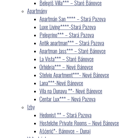
Belegiš Villa*** – Staré Bánovce
Apartmány
Apartmán San **** – Stará Pazova
Luxe Living****-Stará Pazova
Pelegrino*** – Stará Pazova
Antik apartman*** – Stará Pazova
Apartman Jass*** – Staré Bánovce
La Vista*** – Staré Bánovce
Orhideja*** – Nové Bánovce
Stelvio Apartment***- Nové Bánovce
Lana***-Nové Bánovce
Vila na Dunavu **- Nové Bánovce
Centar Lux*** – Nová Pazova
Izby
Hedonist ** – Stará Pazova
Hostelche Private Rooms – Nové Bánovce
Ašćerić*- Bánovce – Dunaj