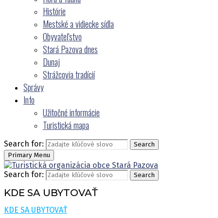
Histórie
Mestské a vidiecke sídla
Obyvateľstvo
Stará Pazova dnes
Dunaj
Strážcovia tradícií
Správy
Info
Užitočné informácie
Turistická mapa
Search for:
Search
Primary Menu
Search for:
Search
KDE SA UBYTOVAŤ
KDE SA UBYTOVAŤ