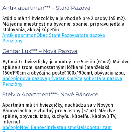
Antik apartman*** – Stará Pazova
Štúdio má tri hviezdičky a je vhodné pre 2 osoby (45 m2).
Má jednu miestnosť na bývanie, spanie, prípravu jedla a
stolovania, ako aj kúpeľňu.
Antik apartman
Obec Stará Pazova
stara pazova
Penzióny
Centar Lux*** – Nová Pazova
Byt má tri hviezdičky, je vhodný pre 5 osôb (61m2). Má: dve
spálne s tromi samostatnými lôžkami (manželská
160x190cm a obyčajná posteľ 100x190cm), obývaciu izbu,
noćenje
nova pazova
privatan smeštaj
sobe
stara pazova
Penzióny
Stelvio Apartment***- Nové Bánovce
Apartmán má tri hviezdičky, nachádza sa v Nových
Bánovciach a je vhodný pre 4 osoby (57m2). Má: dve
spálne, obývaciu izbu, kuchyňu, kúpeľňu, káblovú TV,
internet
noćenje
Novi Banovci
privatan smeštaj
sobe
turizam