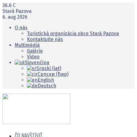
36.6
C
Stará Pazova
6. aug 2026
O nás
Turistická organizácia obce Stará Pazova
Kontaktujte nás
Multimédiá
Galérie
Video
Slovenčina
Srpski (lat)
Српски (ћир)
English
Deutsch
ČO NAVŠTĺVIŤ