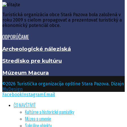
Turistická organizácia obce Stará Pazova bola založená v
roku 2009 s cieľom propagovať a prezentovať turistický a
ekonomický potenciál obce.
ODPORÚČAME
Archeologické náleziská
Stredisko pre kultúru
Múzeum Macura
©2026 Turistička organizacija opštine Stara Pazova. Dizajn
MyDesign
Facebook
Instagram
Email
ČO NAVŠTĺVIŤ
Kultúrne a historické pamiatky
Múzea a umenie
Sakrálne objekty