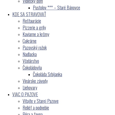
Vidiecký dom
Pustolov *** – Staré Bánovce
KDE SA STRAVOVAŤ
Reštaurácie
Pizzerie a grily
Kaviarne a krčmy
Cukrárne
Pazovský rožok
Nadlacka
Včelárstvo
Čokoládovňa
Čokoláda Srbijanka
Vinárske závody
Liehovary
VIAC O PAZOVE
Vitajte v Starej Pazove
Reliéf a podnebie
Flóra a fauna