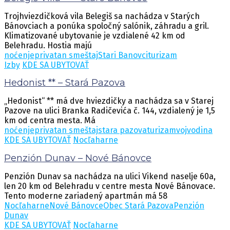
Trojhviezdičková vila Belegiš sa nachádza v Starých
Bánovciach a ponúka spoločný salónik, záhradu a gril.
Klimatizované ubytovanie je vzdialené 42 km od
Belehradu. Hostia majú
noćenje
privatan smeštaj
Stari Banovci
turizam
Izby
KDE SA UBYTOVAŤ
Hedonist ** – Stará Pazova
„Hedonist“ ** má dve hviezdičky a nachádza sa v Starej
Pazove na ulici Branka Radičevića č. 144, vzdialený je 1,5
km od centra mesta. Má
noćenje
privatan smeštaj
stara pazova
turizam
vojvodina
KDE SA UBYTOVAŤ
Nocľaharne
Penzión Dunav – Nové Bánovce
Penzión Dunav sa nachádza na ulici Vikend naselje 60a,
len 20 km od Belehradu v centre mesta Nové Bánovace.
Tento moderne zariadený apartmán má 58
Nocľaharne
Nové Bánovce
Obec Stará Pazova
Penzión
Dunav
KDE SA UBYTOVAŤ
Nocľaharne