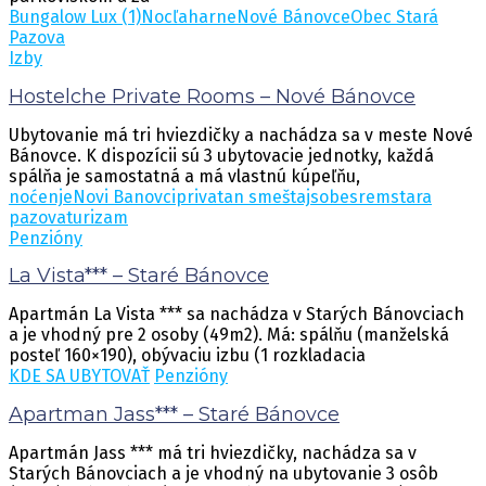
Bungalow Lux (1)
Nocľaharne
Nové Bánovce
Obec Stará
Pazova
Izby
Hostelche Private Rooms – Nové Bánovce
Ubytovanie má tri hviezdičky a nachádza sa v meste Nové
Bánovce. K dispozícii sú 3 ubytovacie jednotky, každá
spálňa je samostatná a má vlastnú kúpeľňu,
noćenje
Novi Banovci
privatan smeštaj
sobe
srem
stara
pazova
turizam
Penzióny
La Vista*** – Staré Bánovce
Apartmán La Vista *** sa nachádza v Starých Bánovciach
a je vhodný pre 2 osoby (49m2). Má: spálňu (manželská
posteľ 160×190), obývaciu izbu (1 rozkladacia
KDE SA UBYTOVAŤ
Penzióny
Apartman Jass*** – Staré Bánovce
Apartmán Jass *** má tri hviezdičky, nachádza sa v
Starých Bánovciach a je vhodný na ubytovanie 3 osôb