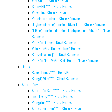
Vila Atina – Stará Pazova
Sunny Hill*** – Stará Pazova
Vojvodina-Stará Pazova
Poseidon centar – Staré Bánovce
Ubytovanie a reštaurácia River Inn – Staré Bánovce
N-B reštaurácia domácej kuchyne a nocľahareň – Nové
Bánovce
Penzión Dunav – Nové Bánovce
Villa Smeštaj Dunav – Nové Bánovce
Bungalow Lux (1) – Nové Bánovce
Penzión Noa, Maša, Biki i Hana – Nové Bánovce
Domy
Bazen Dunav*** – Belegiš
Belegiš Villa*** – Staré Bánovce
Apartmány
Apartmán San **** – Stará Pazova
Luxe Living****-Stará Pazova
Pelegrino*** – Stará Pazova
Antik apartman*** – Stará Pazova