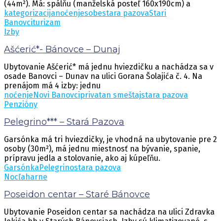
(44m²). Má: spálňu (manželská posteľ 160x190cm) a
kategorizacija
noćenje
sobe
stara pazova
Stari
Banovci
turizam
Izby
Ašćerić*- Bánovce – Dunaj
Ubytovanie Ašćerić* má jednu hviezdičku a nachádza sa v
osade Banovci – Dunav na ulici Gorana Šolajića č. 4. Na
prenájom má 4 izby: jednu
noćenje
Novi Banovci
privatan smeštaj
stara pazova
Penzióny
Pelegrino*** – Stará Pazova
Garsónka má tri hviezdičky, je vhodná na ubytovanie pre 2
osoby (30m²), má jednu miestnosť na bývanie, spanie,
prípravu jedla a stolovanie, ako aj kúpeľňu.
Garsónka
Pelegrino
stara pazova
Nocľaharne
Poseidon centar – Staré Bánovce
Ubytovanie Poseidon centar sa nachádza na ulici Zdravka