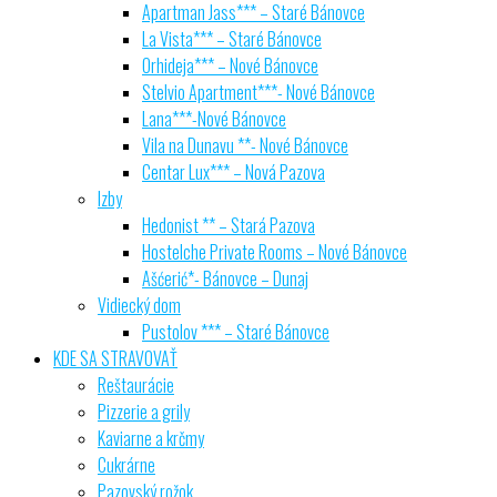
Apartman Jass*** – Staré Bánovce
La Vista*** – Staré Bánovce
Orhideja*** – Nové Bánovce
Stelvio Apartment***- Nové Bánovce
Lana***-Nové Bánovce
Vila na Dunavu **- Nové Bánovce
Centar Lux*** – Nová Pazova
Izby
Hedonist ** – Stará Pazova
Hostelche Private Rooms – Nové Bánovce
Ašćerić*- Bánovce – Dunaj
Vidiecký dom
Pustolov *** – Staré Bánovce
KDE SA STRAVOVAŤ
Reštaurácie
Pizzerie a grily
Kaviarne a krčmy
Cukrárne
Pazovský rožok