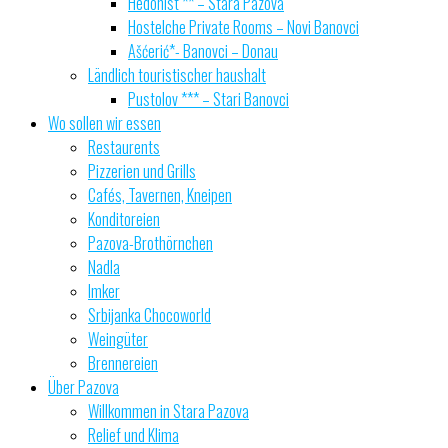
Hedonist ** – Stara Pazova
Hostelche Private Rooms – Novi Banovci
Ašćerić*- Banovci – Donau
Ländlich touristischer haushalt
Pustolov *** – Stari Banovci
Wo sollen wir essen
Restaurents
Pizzerien und Grills
Cafés, Tavernen, Kneipen
Konditoreien
Pazova-Brothörnchen
Nadla
Imker
Srbijanka Chocoworld
Weingüter
Brennereien
Über Pazova
Willkommen in Stara Pazova
Relief und Klima