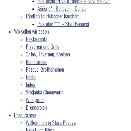
Hostelche Private Rooms – Novi Banovci
Ašćerić*- Banovci – Donau
Ländlich touristischer haushalt
Pustolov *** – Stari Banovci
Wo sollen wir essen
Restaurents
Pizzerien und Grills
Cafés, Tavernen, Kneipen
Konditoreien
Pazova-Brothörnchen
Nadla
Imker
Srbijanka Chocoworld
Weingüter
Brennereien
Über Pazova
Willkommen in Stara Pazova
Relief und Klima