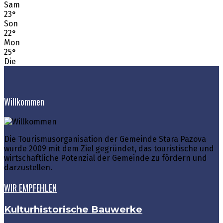
Sam
23
°
Son
22
°
Mon
25
°
Die
Willkommen
Die Tourismusorganisation der Gemeinde Stara Pazova
wurde 2009 mit dem Ziel gegründet, das touristische und
wirtschaftliche Potenzial der Gemeinde zu fördern und
darzustellen.
WIR EMPFEHLEN
Kulturhistorische Bauwerke