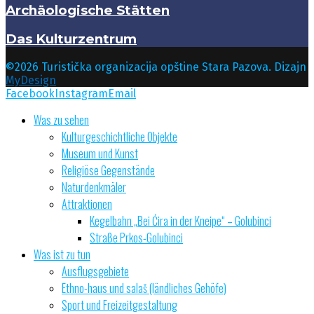
Archäologische Stätten
Das Kulturzentrum
©2026 Turistička organizacija opštine Stara Pazova. Dizajn
MyDesign
Facebook
Instagram
Email
Was zu sehen
Kulturgeschichtliche Objekte
Museum und Kunst
Religiöse Gegenstände
Naturdenkmäler
Attraktionen
Kegelbahn „Bei Ćira in der Kneipe“ – Golubinci
Straße Prkos-Golubinci
Was ist zu tun
Ausflugsgebiete
Ethno-haus und salaš (ländliches Gehöfe)
Sport und Freizeitgestaltung