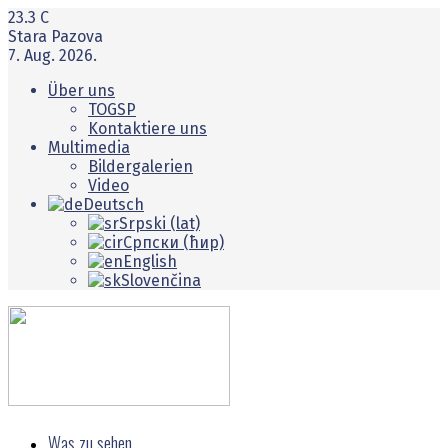
23.3
C
Stara Pazova
7. Aug. 2026.
Über uns
TOGSP
Kontaktiere uns
Multimedia
Bildergalerien
Video
Deutsch
Srpski (lat)
Српски (ћир)
English
Slovenčina
Was zu sehen