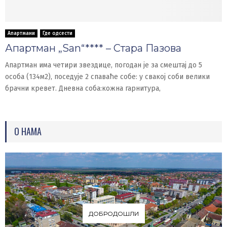
Апартмани
Где одсести
Апартман „San“**** – Стара Пазова
Апартман има четири звездице, погодан је за смештај до 5
особа (134м2), поседује 2 спаваће собе: у свакој соби велики
брачни кревет. Дневна соба:кожна гарнитура,
О НАМА
ДОБРОДОШЛИ