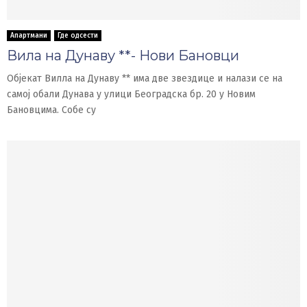
Апартмани
Где одсести
Вила на Дунаву **- Нови Бановци
Објекат Вилла на Дунаву ** има две звездице и налази се на
самој обали Дунава у улици Београдска бр. 20 у Новим
Бановцима. Собе су