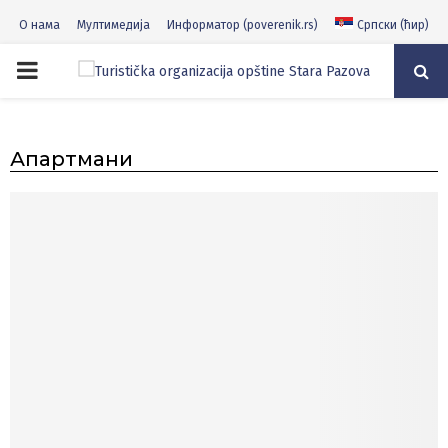
О нама
Мултимедија
Информатор (poverenik.rs)
Српски (ћир)
PRIMARY
MENU
Апартмани