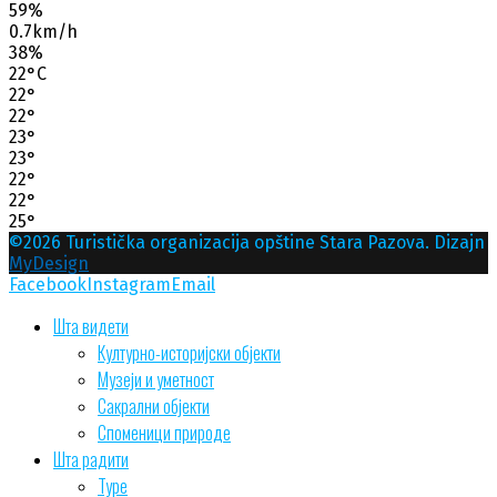
59%
0.7km/h
38%
22
°
C
22
°
22
°
23
°
23
°
22
°
22
°
25
°
©2026 Turistička organizacija opštine Stara Pazova. Dizajn
MyDesign
Facebook
Instagram
Email
Шта видети
Културно-историјски објекти
Музеји и уметност
Сакрални објекти
Споменици природе
Шта радити
Туре