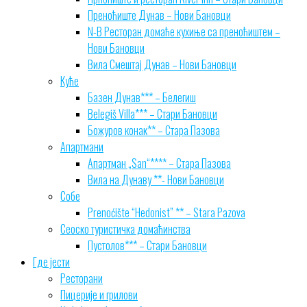
Преноћиште Дунав – Нови Бановци
N-B Ресторан домаће кухиње са преноћиштем –
Нови Бановци
Вила Смештај Дунав – Нови Бановци
Куће
Базен Дунав*** – Белегиш
Belegiš Villa*** – Стари Бановци
Божуров конак** – Стара Пазова
Апартмани
Апартман „San“**** – Стара Пазова
Вила на Дунаву **- Нови Бановци
Собе
Prenoćište “Hedonist” ** – Stara Pazova
Сеоско туристичка домаћинства
Пустолов*** – Стари Бановци
Где јести
Ресторани
Пицерије и грилови