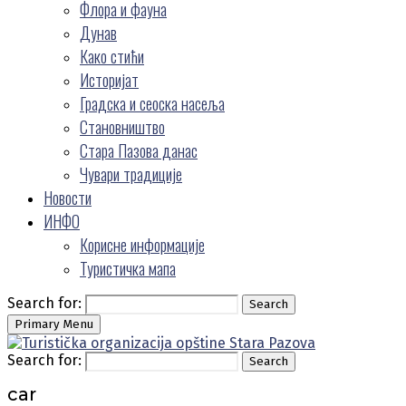
Флора и фауна
Дунав
Како стићи
Историјат
Градска и сеоска насеља
Становништво
Стара Пазова данас
Чувари традиције
Новости
ИНФО
Корисне информације
Туристичка мапа
Search for:
Search
Primary Menu
Search for:
Search
car