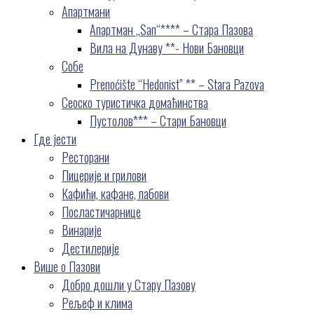
Апартмани
Апартман „San“**** – Стара Пазова
Вила на Дунаву **- Нови Бановци
Собе
Prenoćište “Hedonist” ** – Stara Pazova
Сеоско туристичка домаћинства
Пустолов*** – Стари Бановци
Где јести
Ресторани
Пицерије и грилови
Кафићи, кафане, пабови
Посластичарнице
Винарије
Дестилерије
Више о Пазови
Добро дошли у Стару Пазову
Рељеф и клима