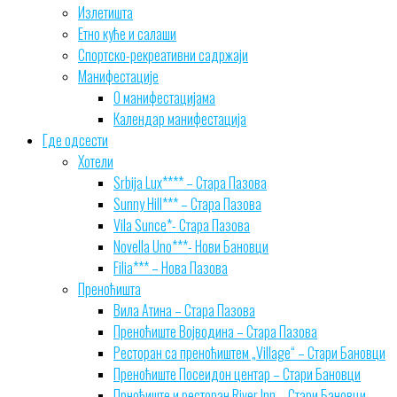
Излетишта
Етно куће и салаши
Спортско-рекреативни садржаји
Манифестације
О манифестацијама
Календар манифестација
Где одсести
Хотели
Srbija Lux**** – Стара Пазова
Sunny Hill*** – Стара Пазова
Vila Sunce*- Стара Пазова
Novella Uno***- Нови Бановци
Filia*** – Нова Пазова
Преноћишта
Вила Атина – Стара Пазова
Преноћиште Војводина – Стара Пазова
Ресторан са преноћиштем „Village“ – Стари Бановци
Преноћиште Посеидон центар – Стари Бановци
Прноћиште и ресторан River Inn – Стари Бановци