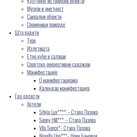
Културно-историјски објекти
Музеји и уметност
Сакрални објекти
Споменици природе
Шта радити
Туре
Излетишта
Етно куће и салаши
Спортско-рекреативни садржаји
Манифестације
О манифестацијама
Календар манифестација
Где одсести
Хотели
Srbija Lux**** – Стара Пазова
Sunny Hill*** – Стара Пазова
Vila Sunce*- Стара Пазова
Novella Uno***- Нови Бановци