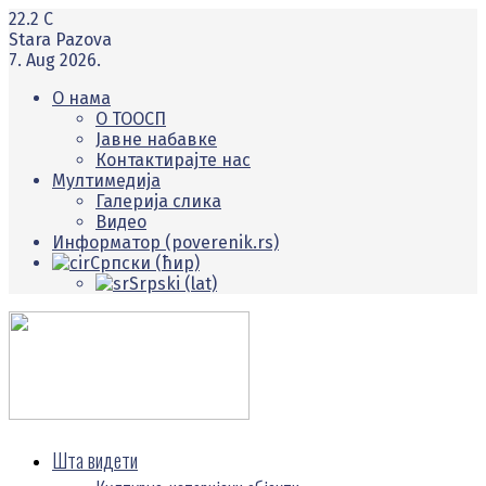
22.2
C
Stara Pazova
7. Aug 2026.
О нама
O ТООСП
Јавне набавке
Контактирајте нас
Мултимедија
Галерија слика
Видео
Информатор (poverenik.rs)
Српски (ћир)
Srpski (lat)
Шта видети