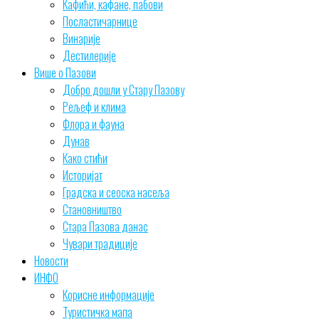
Кафићи, кафане, пабови
Посластичарнице
Винарије
Дестилерије
Више о Пазови
Добро дошли у Стару Пазову
Рељеф и клима
Флора и фауна
Дунав
Како стићи
Историјат
Градска и сеоска насеља
Становништво
Стара Пазова данас
Чувари традиције
Новости
ИНФО
Корисне информације
Туристичка мапа