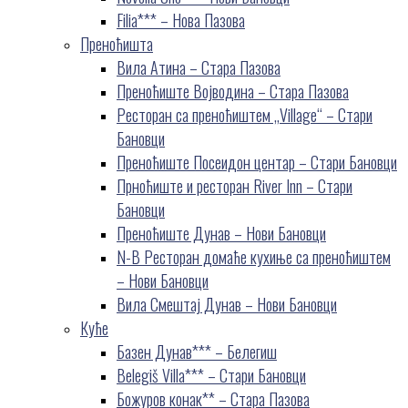
Filia*** – Нова Пазова
Преноћишта
Вила Атина – Стара Пазова
Преноћиште Војводина – Стара Пазова
Ресторан са преноћиштем „Village“ – Стари
Бановци
Преноћиште Посеидон центар – Стари Бановци
Прноћиште и ресторан River Inn – Стари
Бановци
Преноћиште Дунав – Нови Бановци
N-B Ресторан домаће кухиње са преноћиштем
– Нови Бановци
Вила Смештај Дунав – Нови Бановци
Куће
Базен Дунав*** – Белегиш
Belegiš Villa*** – Стари Бановци
Божуров конак** – Стара Пазова