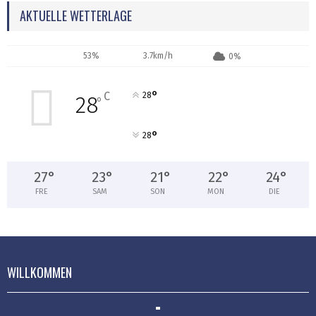
AKTUELLE WETTERLAGE
53%
3.7km/h
0%
°
C
28
28
°
°
28
27
°
23
°
21
°
22
°
24
°
FRE
SAM
SON
MON
DIE
WILLKOMMEN