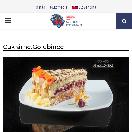
O nás
Multimédiá
Slovenčina
PRIMARY
MENU
Cukrárne.Golubince