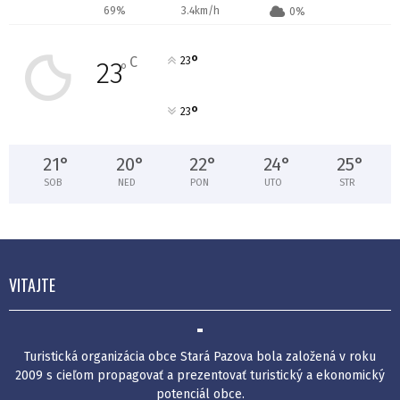
69%
3.4km/h
0%
°
C
23
23
°
°
23
21
°
20
°
22
°
24
°
25
°
SOB
NED
PON
UTO
STR
VITAJTE
Turistická organizácia obce Stará Pazova bola založená v roku
2009 s cieľom propagovať a prezentovať turistický a ekonomický
potenciál obce.