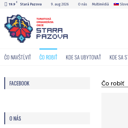
C
Stará Pazova
9. aug 2026
O nás
Multimédiá
Slov
19.9
ČO NAVŠTĹVIŤ
ČO ROBIŤ
KDE SA UBYTOVAŤ
KDE SA 
FACEBOOK
Čo robiť
O NÁS