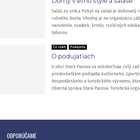
Domy v etno štýle a salaše
Salaš zo srdca Pobyt na salaši je dokonalý r
rušného života. Vhodný je na organizáciu zá
narodenín, svadieb, krstín, rozličných eduka
táborov,
Čo robiť
Podujatia
O podujatiach
V obci Stará Pazova sa uskutočňuje celý rad 
predovšetkým podujatia kultúrneho, športo
hospodárskeho a turistického významu, kto
Obecná správa Stará Pazova. Turistická orga
ODPORÚČAME