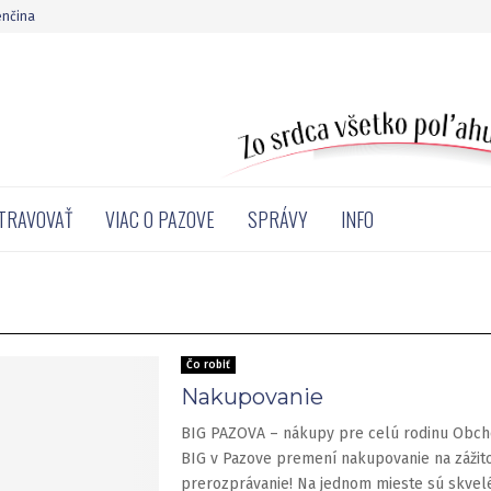
enčina
STRAVOVAŤ
VIAC O PAZOVE
SPRÁVY
INFO
Čo robiť
Nakupovanie
BIG PAZOVA – nákupy pre celú rodinu Obc
BIG v Pazove premení nakupovanie na zážit
prerozprávanie! Na jednom mieste sú skvel