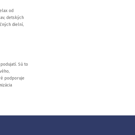
elax od
bav, detských
čných dielní,
podujatí. Sú to
vého,
ré podporuje
nizácia