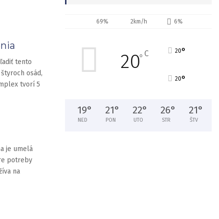
69%
2km/h
6%
enia
°
20
C
20
°
adiť tento
 štyroch osád,
°
20
mplex tvorí 5
19
°
21
°
22
°
26
°
21
°
NED
PON
UTO
STR
ŠTV
na je umelá
pre potreby
žíva na