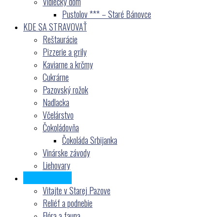
Vidiecký dom
Pustolov *** – Staré Bánovce
KDE SA STRAVOVAŤ
Reštaurácie
Pizzerie a grily
Kaviarne a krčmy
Cukrárne
Pazovský rožok
Nadlacka
Včelárstvo
Čokoládovňa
Čokoláda Srbijanka
Vinárske závody
Liehovary
VIAC O PAZOVE
Vitajte v Starej Pazove
Reliéf a podnebie
Flóra a fauna