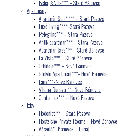
Belegiš Villa*** – Staré Bánovce
Apartmány
Apartmán San **** – Stará Pazova
Luxe Living****-Stará Pazova
Pelegrino*** – Stará Pazova
Antik apartman*** – Stará Pazova
Apartman Jass*** – Staré Bánovce
La Vista*** – Staré Bánovce
Orhideja*** – Nové Bánovce
Stelvio Apartment***- Nové Bánovce
Lana***-Nové Bánovce
Vila na Dunavu **- Nové Bánovce
Centar Lux*** – Nová Pazova
Izby
Hedonist ** – Stará Pazova
Hostelche Private Rooms – Nové Bánovce
Ašćerić*- Bánovce – Dunaj