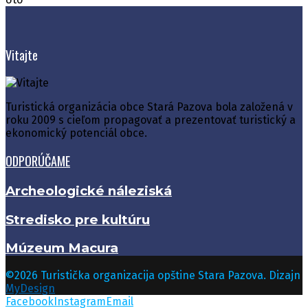
Vitajte
Turistická organizácia obce Stará Pazova bola založená v
roku 2009 s cieľom propagovať a prezentovať turistický a
ekonomický potenciál obce.
ODPORÚČAME
Archeologické náleziská
Stredisko pre kultúru
Múzeum Macura
©2026 Turistička organizacija opštine Stara Pazova. Dizajn
MyDesign
Facebook
Instagram
Email