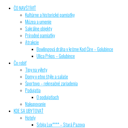
ČO NAVŠTĺVIŤ
Kultúrne a historické pamiatky
Múzea a umenie
Sakrálne objekty
Prírodné pamiatky
Atrakcie
Bowlingová dráha v krčme Kod Ćire – Golubince
Ulica Prkos – Golubince
Čo robiť
Tipy na výlety
Domy v etno štýle a salaše
Športovo – rekreačné zariadenia
Podujatia
O podujatiach
Nakupovanie
KDE SA UBYTOVAŤ
Hotely
Srbija Lux**** – Stará Pazova