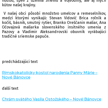
hudbu, spev z územia Sriemu a Vojvodiny, ale aj iných
kútov našej krajiny.
V našej obci pôsobí množstvo umelcov a remeselníkov,
medzi ktorými vynikajú: Stevan Vidović Brica roľník a
kočiš, básnik, smutný rytier, Branko Oreščanin maliar, Ana
Očovajová maliarka slovenského insitného umenia z
Pazovy a Vladimir Aleksandrovski obuvník vyrábajúci
tradičné sriemske papuče.
predchádzajúci text
Rímskokatolícky kostol narodenia Panny Márie –
Nové Bánovce
ďalší text
Chrám svätého Vasila Ostožského – Nové Bánovce