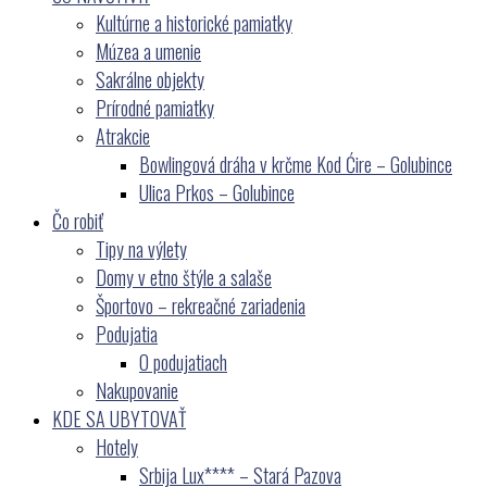
Kultúrne a historické pamiatky
Múzea a umenie
Sakrálne objekty
Prírodné pamiatky
Atrakcie
Bowlingová dráha v krčme Kod Ćire – Golubince
Ulica Prkos – Golubince
Čo robiť
Tipy na výlety
Domy v etno štýle a salaše
Športovo – rekreačné zariadenia
Podujatia
O podujatiach
Nakupovanie
KDE SA UBYTOVAŤ
Hotely
Srbija Lux**** – Stará Pazova