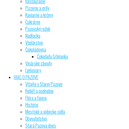
Reštaurácie
Pizzerie a grily
Kaviarne a krčmy
Cukrárne
Pazovský rožok
Nadlacka
Včelárstvo
Čokoládovňa
Čokoláda Srbijanka
Vinárske závody
Liehovary
VIAC O PAZOVE
Vitajte v Starej Pazove
Reliéf a podnebie
Flóra a fauna
Histórie
Mestské a vidiecke sídla
Obyvateľstvo
Stará Pazova dnes