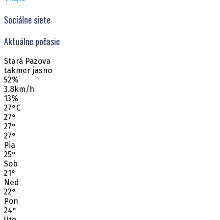
Sociálne siete
Aktuálne počasie
Stará Pazova
takmer jasno
52%
3.8km/h
13%
27
°
C
27
°
27
°
27
°
Pia
25
°
Sob
21
°
Ned
22
°
Pon
24
°
Uto