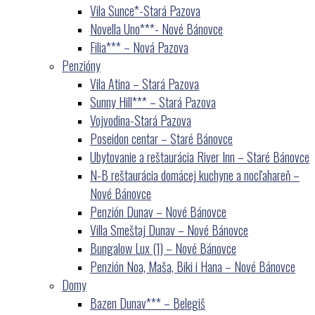
Vila Sunce*-Stará Pazova
Novella Uno***- Nové Bánovce
Filia*** – Nová Pazova
Penzióny
Vila Atina – Stará Pazova
Sunny Hill*** – Stará Pazova
Vojvodina-Stará Pazova
Poseidon centar – Staré Bánovce
Ubytovanie a reštaurácia River Inn – Staré Bánovce
N-B reštaurácia domácej kuchyne a nocľahareň –
Nové Bánovce
Penzión Dunav – Nové Bánovce
Villa Smeštaj Dunav – Nové Bánovce
Bungalow Lux (1) – Nové Bánovce
Penzión Noa, Maša, Biki i Hana – Nové Bánovce
Domy
Bazen Dunav*** – Belegiš