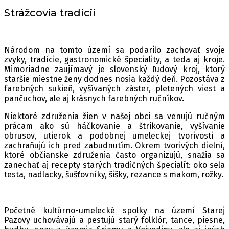
Strážcovia tradícií
Národom na tomto území sa podarilo zachovať svoje
zvyky, tradície, gastronomické špeciality, a teda aj kroje.
Mimoriadne zaujímavý je slovenský ľudový kroj, ktorý
staršie miestne ženy dodnes nosia každý deň. Pozostáva z
farebných sukieň, vyšívaných záster, pletených viest a
pančuchov, ale aj krásnych farebných ručníkov.
Niektoré združenia žien v našej obci sa venujú ručným
prácam ako sú háčkovanie a štrikovanie, vyšívanie
obrusov, utierok a podobnej umeleckej tvorivosti a
zachraňujú ich pred zabudnutím. Okrem tvorivých dielní,
ktoré občianske združenia často organizujú, snažia sa
zanechať aj recepty starých tradičných špecialít: oko sela
testa, nadlacky, šušťovníky, šišky, rezance s makom, rožky.
Početné kultúrno-umelecké spolky na území Starej
Pazovy uchovávajú a pestujú starý folklór, tance, piesne,