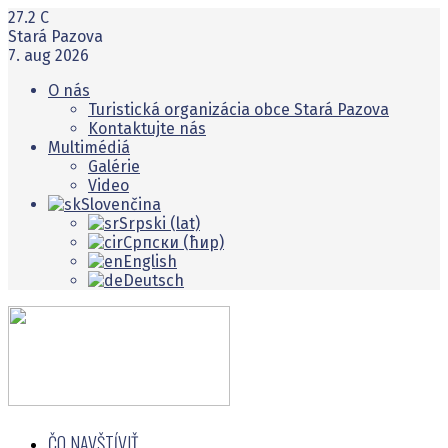
27.2
C
Stará Pazova
7. aug 2026
O nás
Turistická organizácia obce Stará Pazova
Kontaktujte nás
Multimédiá
Galérie
Video
Slovenčina
Srpski (lat)
Српски (ћир)
English
Deutsch
ČO NAVŠTĺVIŤ