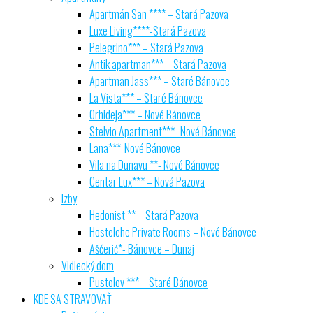
Apartmán San **** – Stará Pazova
Luxe Living****-Stará Pazova
Pelegrino*** – Stará Pazova
Antik apartman*** – Stará Pazova
Apartman Jass*** – Staré Bánovce
La Vista*** – Staré Bánovce
Orhideja*** – Nové Bánovce
Stelvio Apartment***- Nové Bánovce
Lana***-Nové Bánovce
Vila na Dunavu **- Nové Bánovce
Centar Lux*** – Nová Pazova
Izby
Hedonist ** – Stará Pazova
Hostelche Private Rooms – Nové Bánovce
Ašćerić*- Bánovce – Dunaj
Vidiecký dom
Pustolov *** – Staré Bánovce
KDE SA STRAVOVAŤ