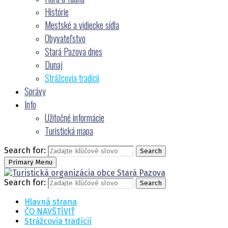
Histórie
Mestské a vidiecke sídla
Obyvateľstvo
Stará Pazova dnes
Dunaj
Strážcovia tradícií
Správy
Info
Užitočné informácie
Turistická mapa
Search for:
Search
Primary Menu
Search for:
Search
Hlavná strana
ČO NAVŠTĺVIŤ
Strážcovia tradícií