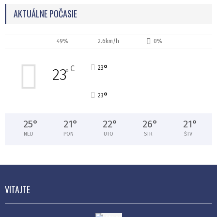
AKTUÁLNE POČASIE
49%
2.6km/h
0%
°
C
23
23
°
°
23
25
°
21
°
22
°
26
°
21
°
NED
PON
UTO
STR
ŠTV
VITAJTE