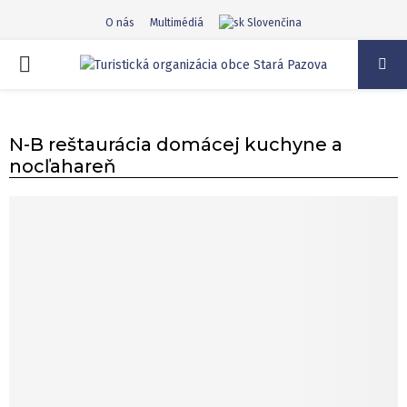
O nás
Multimédiá
Slovenčina
PRIMARY
MENU
N-B reštaurácia domácej kuchyne a
nocľahareň