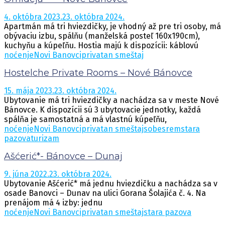
4. októbra 2023.
23. októbra 2024.
Apartmán má tri hviezdičky, je vhodný až pre tri osoby, má
obývaciu izbu, spálňu (manželská posteľ 160x190cm),
kuchyňu a kúpeľňu. Hostia majú k dispozícii: káblovú
noćenje
Novi Banovci
privatan smeštaj
Hostelche Private Rooms – Nové Bánovce
15. mája 2023.
23. októbra 2024.
Ubytovanie má tri hviezdičky a nachádza sa v meste Nové
Bánovce. K dispozícii sú 3 ubytovacie jednotky, každá
spálňa je samostatná a má vlastnú kúpeľňu,
noćenje
Novi Banovci
privatan smeštaj
sobe
srem
stara
pazova
turizam
Ašćerić*- Bánovce – Dunaj
9. júna 2022.
23. októbra 2024.
Ubytovanie Ašćerić* má jednu hviezdičku a nachádza sa v
osade Banovci – Dunav na ulici Gorana Šolajića č. 4. Na
prenájom má 4 izby: jednu
noćenje
Novi Banovci
privatan smeštaj
stara pazova