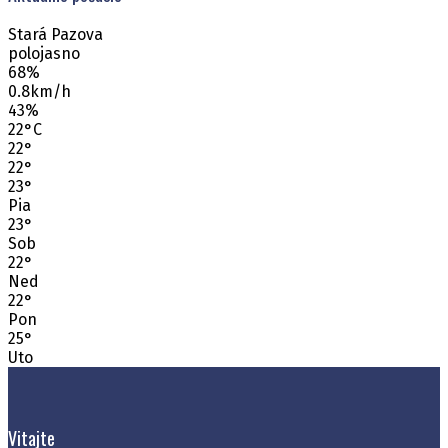
Stará Pazova
polojasno
68%
0.8km/h
43%
22
°
C
22
°
22
°
23
°
Pia
23
°
Sob
22
°
Ned
22
°
Pon
25
°
Uto
Vitajte