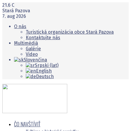
21.6
C
Stará Pazova
7. aug 2026
O nás
Turistická organizácia obce Stará Pazova
Kontaktujte nás
Multimédiá
Galérie
Video
Slovenčina
Srpski (lat)
English
Deutsch
ČO NAVŠTĺVIŤ