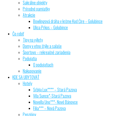
Sakrálne objekty
Prírodné pamiatky
Atrakcie
Bowlingová dráha v krčme Kod Ćire – Golubince
Ulica Prkos – Golubince
Čo robiť
Tipy na výlety
Domy v etno štýle a salaše
Športovo – rekreačné zariadenia
Podujatia
O podujatiach
Nakupovanie
KDE SA UBYTOVAŤ
Hotely
Srbija Lux**** – Stará Pazova
Vila Sunce*-Stará Pazova
Novella Uno***- Nové Bánovce
Filia*** – Nová Pazova
Penzióny