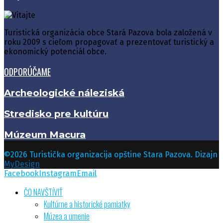
Turistická organizácia obce Stará Pazova bola založená v
roku 2009 s cieľom propagovať a prezentovať turistický a
ekonomický potenciál obce.
ODPORÚČAME
Archeologické náleziská
Stredisko pre kultúru
Múzeum Macura
©2026 Turistička organizacija opštine Stara Pazova. Dizajn
MyDesign
Facebook
Instagram
Email
ČO NAVŠTĺVIŤ
Kultúrne a historické pamiatky
Múzea a umenie