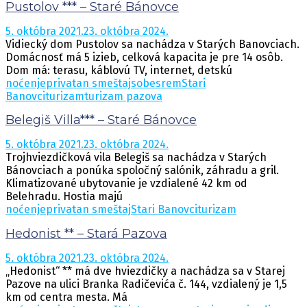
Pustolov *** – Staré Bánovce
5. októbra 2021.
23. októbra 2024.
Vidiecký dom Pustolov sa nachádza v Starých Banovciach.
Domácnosť má 5 izieb, celková kapacita je pre 14 osôb.
Dom má: terasu, káblovú TV, internet, detskú
noćenje
privatan smeštaj
sobe
srem
Stari
Banovci
turizam
turizam pazova
Belegiš Villa*** – Staré Bánovce
5. októbra 2021.
23. októbra 2024.
Trojhviezdičková vila Belegiš sa nachádza v Starých
Bánovciach a ponúka spoločný salónik, záhradu a gril.
Klimatizované ubytovanie je vzdialené 42 km od
Belehradu. Hostia majú
noćenje
privatan smeštaj
Stari Banovci
turizam
Hedonist ** – Stará Pazova
5. októbra 2021.
23. októbra 2024.
„Hedonist“ ** má dve hviezdičky a nachádza sa v Starej
Pazove na ulici Branka Radičevića č. 144, vzdialený je 1,5
km od centra mesta. Má