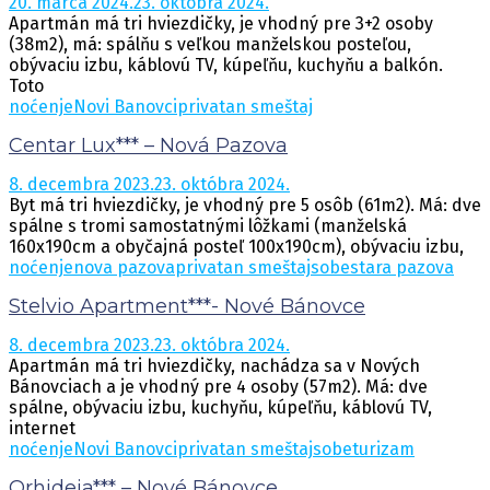
20. marca 2024.
23. októbra 2024.
Apartmán má tri hviezdičky, je vhodný pre 3+2 osoby
(38m2), má: spálňu s veľkou manželskou posteľou,
obývaciu izbu, káblovú TV, kúpeľňu, kuchyňu a balkón.
Toto
noćenje
Novi Banovci
privatan smeštaj
Centar Lux*** – Nová Pazova
8. decembra 2023.
23. októbra 2024.
Byt má tri hviezdičky, je vhodný pre 5 osôb (61m2). Má: dve
spálne s tromi samostatnými lôžkami (manželská
160x190cm a obyčajná posteľ 100x190cm), obývaciu izbu,
noćenje
nova pazova
privatan smeštaj
sobe
stara pazova
Stelvio Apartment***- Nové Bánovce
8. decembra 2023.
23. októbra 2024.
Apartmán má tri hviezdičky, nachádza sa v Nových
Bánovciach a je vhodný pre 4 osoby (57m2). Má: dve
spálne, obývaciu izbu, kuchyňu, kúpeľňu, káblovú TV,
internet
noćenje
Novi Banovci
privatan smeštaj
sobe
turizam
Orhideja*** – Nové Bánovce