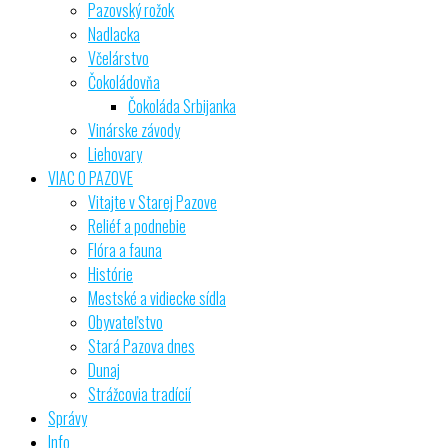
Pazovský rožok
Nadlacka
Včelárstvo
Čokoládovňa
Čokoláda Srbijanka
Vinárske závody
Liehovary
VIAC O PAZOVE
Vitajte v Starej Pazove
Reliéf a podnebie
Flóra a fauna
Histórie
Mestské a vidiecke sídla
Obyvateľstvo
Stará Pazova dnes
Dunaj
Strážcovia tradícií
Správy
Info