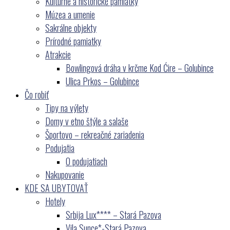
Kultúrne a historické pamiatky
Múzea a umenie
Sakrálne objekty
Prírodné pamiatky
Atrakcie
Bowlingová dráha v krčme Kod Ćire – Golubince
Ulica Prkos – Golubince
Čo robiť
Tipy na výlety
Domy v etno štýle a salaše
Športovo – rekreačné zariadenia
Podujatia
O podujatiach
Nakupovanie
KDE SA UBYTOVAŤ
Hotely
Srbija Lux**** – Stará Pazova
Vila Sunce*-Stará Pazova