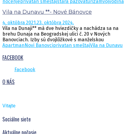
noćenje
privatan smeštaj
stara pazova
turizam
vojvodina
Vila na Dunavu **- Nové Bánovce
4. októbra 2021.
23. októbra 2024.
Vila na Dunaji** má dve hviezdičky a nachádza sa na
brehu Dunaja na Beogradskej ulici č. 20 v Nových
Banovciach. Izby sú dvojlôžkové s manželskou
Apartman
Novi Banovci
privatan smeštaj
Vila na Dunavu
FACEBOOK
Facebook
O NÁS
Vitajte
Sociálne siete
Aktuálne počasie