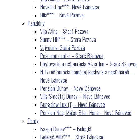
Novella Uno***- Nové Bánovce
Filia*** – Nová Pazova
Penzióny
Vila Atina – Stará Pazova
Sunny Hill*** – Stará Pazova
Vojvodina-Stará Pazova
Poseidon centar – Staré Bánovce
Ubytovanie a reštaurácia River Inn – Staré Bánovce
N-B reštaurácia domácej kuchyne a nocľahareň –
Nové Bánovce
Penzión Dunav – Nové Bánovce
Villa Smeštaj Dunav – Nové Bánovce
Bungalow Lux (1) – Nové Bánovce
Penzión Noa, Maša, Biki i Hana – Nové Bánovce
Domy
Bazen Dunav*** – Belegiš
Belegiš Villa*** – Staré Bánovce