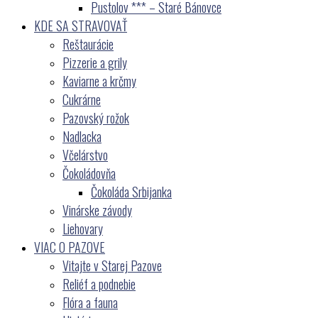
Pustolov *** – Staré Bánovce
KDE SA STRAVOVAŤ
Reštaurácie
Pizzerie a grily
Kaviarne a krčmy
Cukrárne
Pazovský rožok
Nadlacka
Včelárstvo
Čokoládovňa
Čokoláda Srbijanka
Vinárske závody
Liehovary
VIAC O PAZOVE
Vitajte v Starej Pazove
Reliéf a podnebie
Flóra a fauna