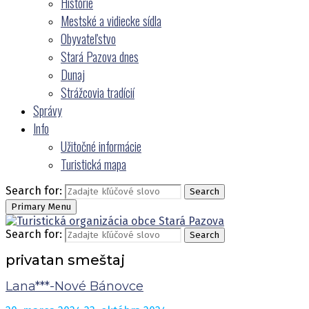
Histórie
Mestské a vidiecke sídla
Obyvateľstvo
Stará Pazova dnes
Dunaj
Strážcovia tradícií
Správy
Info
Užitočné informácie
Turistická mapa
Search for:
Search
Primary Menu
Search for:
Search
privatan smeštaj
Lana***-Nové Bánovce