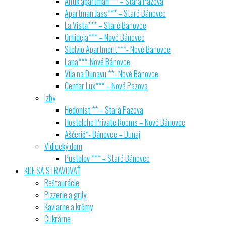
Antik apartman*** – Stará Pazova
Apartman Jass*** – Staré Bánovce
La Vista*** – Staré Bánovce
Orhideja*** – Nové Bánovce
Stelvio Apartment***- Nové Bánovce
Lana***-Nové Bánovce
Vila na Dunavu **- Nové Bánovce
Centar Lux*** – Nová Pazova
Izby
Hedonist ** – Stará Pazova
Hostelche Private Rooms – Nové Bánovce
Ašćerić*- Bánovce – Dunaj
Vidiecký dom
Pustolov *** – Staré Bánovce
KDE SA STRAVOVAŤ
Reštaurácie
Pizzerie a grily
Kaviarne a krčmy
Cukrárne