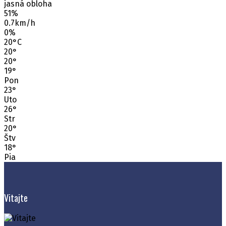
jasná obloha
51%
0.7km/h
0%
20
°
C
20
°
20
°
19
°
Pon
23
°
Uto
26
°
Str
20
°
Štv
18
°
Pia
Vitajte