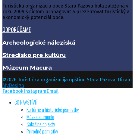
Turistická organizácia obce Stará Pazova bola založená v
roku 2009 s cieľom propagovať a prezentovať turistický a
ekonomický potenciál obce.
ODPORÚČAME
Archeologické náleziská
Stredisko pre kultúru
Múzeum Macura
©2026 Turistička organizacija opštine Stara Pazova. Dizajn
MyDesign
Facebook
Instagram
Email
ČO NAVŠTĺVIŤ
Kultúrne a historické pamiatky
Múzea a umenie
Sakrálne objekty
Prírodné pamiatky