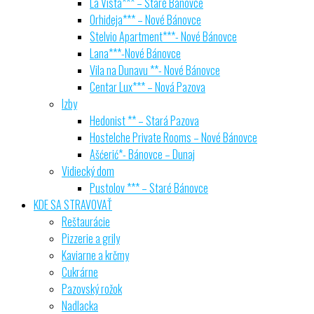
La Vista*** – Staré Bánovce
Orhideja*** – Nové Bánovce
Stelvio Apartment***- Nové Bánovce
Lana***-Nové Bánovce
Vila na Dunavu **- Nové Bánovce
Centar Lux*** – Nová Pazova
Izby
Hedonist ** – Stará Pazova
Hostelche Private Rooms – Nové Bánovce
Ašćerić*- Bánovce – Dunaj
Vidiecký dom
Pustolov *** – Staré Bánovce
KDE SA STRAVOVAŤ
Reštaurácie
Pizzerie a grily
Kaviarne a krčmy
Cukrárne
Pazovský rožok
Nadlacka