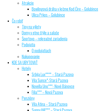
Atrakcie
Bowlingová dráha v krčme Kod Ćire – Golubince
Ulica Prkos – Golubince
Čo robiť
Tipy na výlety
Domy v etno štýle a salaše
Športovo – rekreačné zariadenia
Podujatia
O podujatiach
Nakupovanie
KDE SA UBYTOVAŤ
Hotely
Srbija Lux**** – Stará Pazova
Vila Sunce*-Stará Pazova
Novella Uno***- Nové Bánovce
Filia*** – Nová Pazova
Penzióny
Vila Atina – Stará Pazova
Sunny Hill*** – Stará Pazova