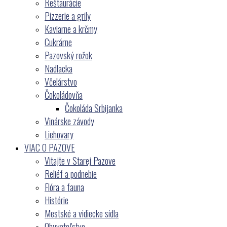
Reštaurácie
Pizzerie a grily
Kaviarne a krčmy
Cukrárne
Pazovský rožok
Nadlacka
Včelárstvo
Čokoládovňa
Čokoláda Srbijanka
Vinárske závody
Liehovary
VIAC O PAZOVE
Vitajte v Starej Pazove
Reliéf a podnebie
Flóra a fauna
Histórie
Mestské a vidiecke sídla
Obyvateľstvo