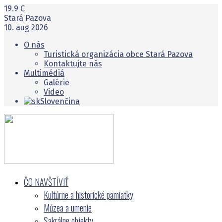
19.9
C
Stará Pazova
10. aug 2026
O nás
Turistická organizácia obce Stará Pazova
Kontaktujte nás
Multimédiá
Galérie
Video
Slovenčina
ČO NAVŠTĺVIŤ
Kultúrne a historické pamiatky
Múzea a umenie
Sakrálne objekty