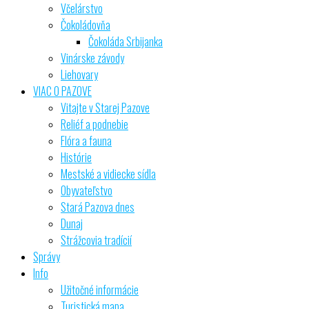
Včelárstvo
Čokoládovňa
Čokoláda Srbijanka
Vinárske závody
Liehovary
VIAC O PAZOVE
Vitajte v Starej Pazove
Reliéf a podnebie
Flóra a fauna
Histórie
Mestské a vidiecke sídla
Obyvateľstvo
Stará Pazova dnes
Dunaj
Strážcovia tradícií
Správy
Info
Užitočné informácie
Turistická mapa