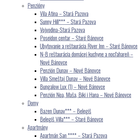
Penzióny
Vila Atina – Stará Pazova
Sunny Hill*** – Stará Pazova
Vojvodina-Stará Pazova
Poseidon centar – Staré Bánovce
Ubytovanie a reštaurácia River Inn – Staré Bánovce
N-B reštaurácia domácej kuchyne a nocľahareň –
Nové Bánovce
Penzión Dunav – Nové Bánovce
Villa Smeštaj Dunav – Nové Bánovce
Bungalow Lux (1) – Nové Bánovce
Penzión Noa, Maša, Biki i Hana – Nové Bánovce
Domy
Bazen Dunav*** – Belegiš
Belegiš Villa*** – Staré Bánovce
Apartmány
Apartmán San **** – Stará Pazova