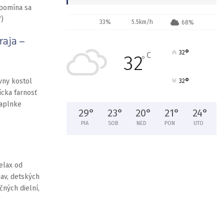
spomína sa
“)
33%
5.5km/h
68%
aja –
°
32
C
32
°
°
vny kostol
32
ícka farnosť
kaplnke
29
°
23
°
20
°
21
°
24
°
PIA
SOB
NED
PON
UTO
elax od
bav, detských
čných dielní,