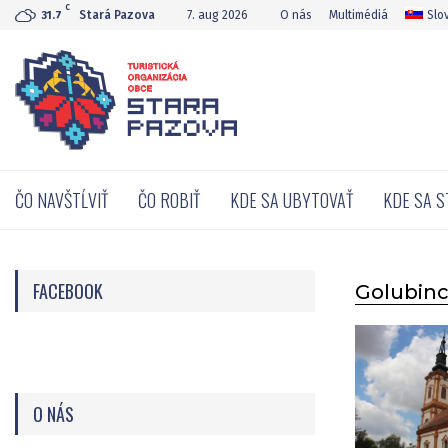
C
Stará Pazova
7. aug 2026
O nás
Multimédiá
Slo
31.7
ČO NAVŠTĹVIŤ
ČO ROBIŤ
KDE SA UBYTOVAŤ
KDE SA 
FACEBOOK
Golubin
O NÁS