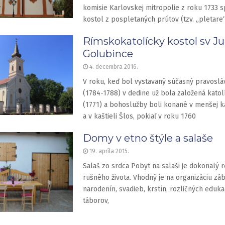
komisie Karlovskej mitropolie z roku 1733 
kostol z pospletaných prútov (tzv. „pletare
Rímskokatolícky kostol sv Jur
Golubince
4. decembra 2016.
V roku, keď bol vystavaný súčasný pravoslá
(1784-1788) v dedine už bola založená katol
(1771) a bohoslužby boli konané v menšej 
a v kaštieli Šlos, pokiaľ v roku 1760
Domy v etno štýle a salaše
19. apríla 2015.
Salaš zo srdca Pobyt na salaši je dokonalý r
rušného života. Vhodný je na organizáciu zá
narodenín, svadieb, krstín, rozličných eduka
táborov,