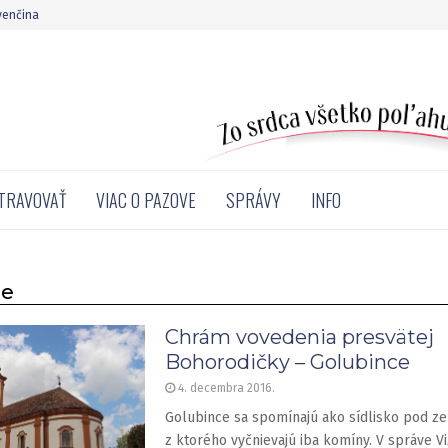
venčina
STRAVOVAŤ
VIAC O PAZOVE
SPRÁVY
INFO
ce
Chrám vovedenia presvätej
Bohorodičky – Golubince
4. decembra 2016.
Golubince sa spomínajú ako sídlisko pod z
z ktorého vyčnievajú iba komíny. V správe Vi