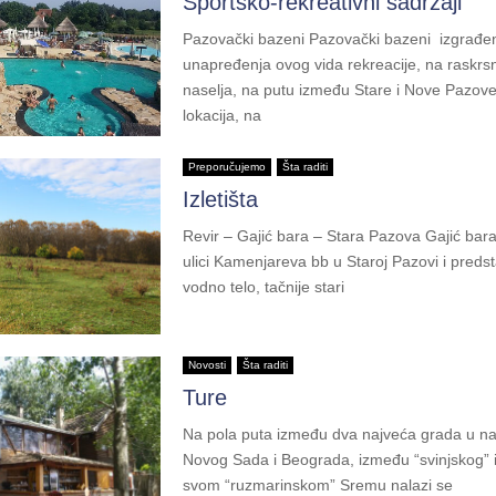
Sportsko-rekreativni sadržaji
Pazovački bazeni Pazovački bazeni izgrađeni
unapređenja ovog vida rekreacije, na raskrsni
naselja, na putu između Stare i Nove Pazov
lokacija, na
Preporučujemo
Šta raditi
Izletišta
Revir – Gajić bara – Stara Pazova Gajić bara
ulici Kamenjareva bb u Staroj Pazovi i predst
vodno telo, tačnije stari
Novosti
Šta raditi
Ture
Na pola puta između dva najveća grada u naš
Novog Sada i Beograda, između “svinjskog” i
svom “ruzmarinskom” Sremu nalazi se