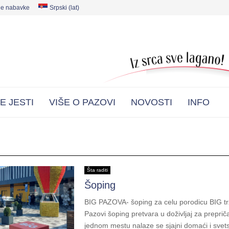
ne nabavke
Srpski (lat)
E JESTI
VIŠE O PAZOVI
NOVOSTI
INFO
Šta raditi
Šoping
BIG PAZOVA- šoping za celu porodicu BIG tr
Pazovi šoping pretvara u doživljaj za preprič
jednom mestu nalaze se sjajni domaći i svets