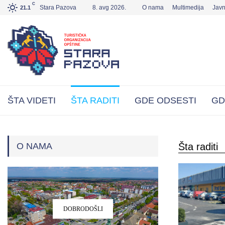
C
Stara Pazova
8. avg 2026.
O nama
Multimedija
Jav
21.1
ŠTA VIDETI
ŠTA RADITI
GDE ODSESTI
GD
O NAMA
Šta raditi
DOBRODOŠLI