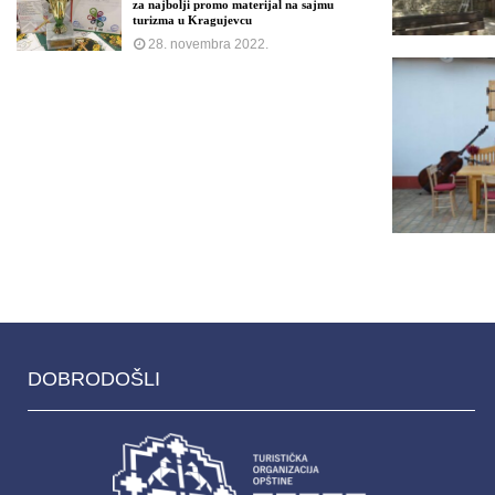
za najbolji promo materijal na sajmu
turizma u Kragujevcu
28. novembra 2022.
DOBRODOŠLI