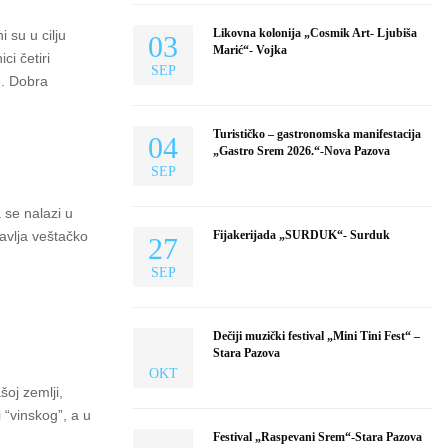
Likovna kolonija „Cosmik Art- Ljubiša
 su u cilju
03
Marić“- Vojka
ci četiri
SEP
e. Dobra
Turističko – gastronomska manifestacija
04
„Gastro Srem 2026.“-Nova Pazova
SEP
 se nalazi u
avlja veštačko
Fijakerijada „SURDUK“- Surduk
27
SEP
Dečiji muzički festival „Mini Tini Fest“ –
Stara Pazova
OKT
oj zemlji,
 “vinskog”, a u
Festival „Raspevani Srem“-Stara Pazova