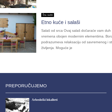
Šta raditi
Etno kuće i salaši
Salaš od srca Ovaj salaš dočaraće vam duh 
vremena obojen modernim elementima. Bora
podrazumeva relaksaciju od savremenog i s
življenja. Moguće je
PREPORUČUJEMO
Arheološki lokaliteti