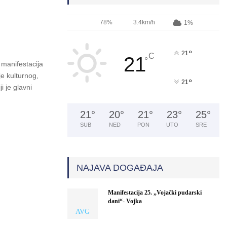
78%
3.4km/h
1%
°
21
C
21
°
 manifestacija
je kulturnog,
°
21
i je glavni
21
°
20
°
21
°
23
°
25
°
SUB
NED
PON
UTO
SRE
NAJAVA DOGAĐAJA
Manifestacija 25. „Vojački pudarski
dani“- Vojka
AVG