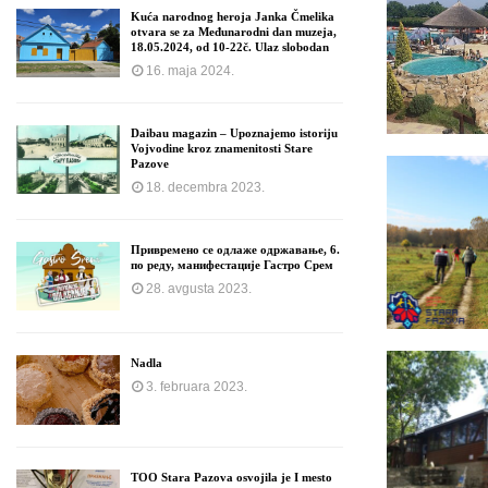
Kuća narodnog heroja Janka Čmelika
otvara se za Međunarodni dan muzeja,
18.05.2024, od 10-22č. Ulaz slobodan
16. maja 2024.
Daibau magazin – Upoznajemo istoriju
Vojvodine kroz znamenitosti Stare
Pazove
18. decembra 2023.
Привремено се одлаже одржавање, 6.
по реду, манифестације Гастро Срем
28. avgusta 2023.
Nadla
3. februara 2023.
TOO Stara Pazova osvojila je I mesto