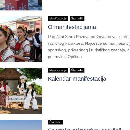
Manifestacije
Šta raditi
O manifestacijama
U opštini Stara Pazova održava se veliki broj
različitog karaktera. Najčešće su manifesatci
sportskog, privrednog i turističkog značaja, čij
pokrovitelj Opština
Manifestacije
Šta raditi
Kalendar manifestacija
Šta raditi