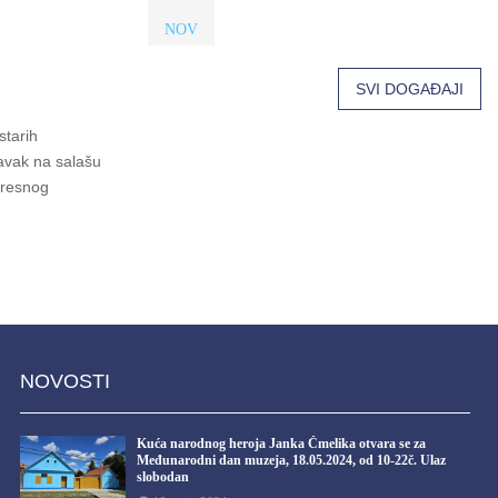
NOV
SVI DOGAĐAJI
starih
vak na salašu
tresnog
NOVOSTI
Kuća narodnog heroja Janka Čmelika otvara se za
Međunarodni dan muzeja, 18.05.2024, od 10-22č. Ulaz
slobodan