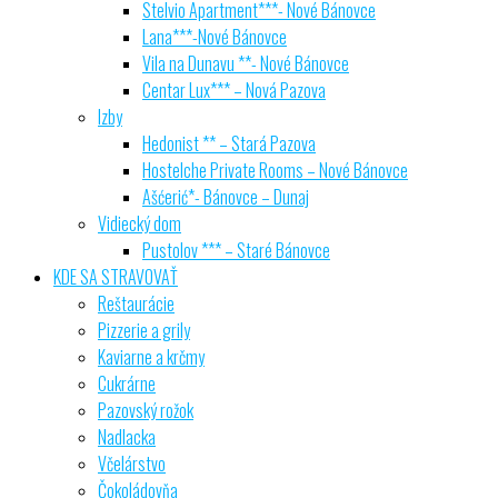
Stelvio Apartment***- Nové Bánovce
Lana***-Nové Bánovce
Vila na Dunavu **- Nové Bánovce
Centar Lux*** – Nová Pazova
Izby
Hedonist ** – Stará Pazova
Hostelche Private Rooms – Nové Bánovce
Ašćerić*- Bánovce – Dunaj
Vidiecký dom
Pustolov *** – Staré Bánovce
KDE SA STRAVOVAŤ
Reštaurácie
Pizzerie a grily
Kaviarne a krčmy
Cukrárne
Pazovský rožok
Nadlacka
Včelárstvo
Čokoládovňa