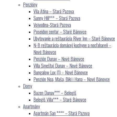
Penzióny
Vila Atina – Stará Pazova
Sunny Hill*** – Stará Pazova
Vojvodina-Stará Pazova
Poseidon centar – Staré Bánovce
Ubytovanie a reštaurácia River Inn – Staré Bánovce
N-B reštaurácia domácej kuchyne a nocľahareň –
Nové Bánovce
Penzión Dunav – Nové Bánovce
Villa Smeštaj Dunav – Nové Bánovce
Bungalow Lux (1) – Nové Bánovce
Penzión Noa, Maša, Biki i Hana – Nové Bánovce
Domy
Bazen Dunav*** – Belegiš
Belegiš Villa*** – Staré Bánovce
Apartmány
Apartmán San **** – Stará Pazova