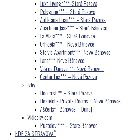
Luxe Living****-Stará Pazova
Pelegrino*** – Stará Pazova
Antik apartman*** – Stará Pazova
Apartman Jass*** – Staré Bánovce
La Vista*** – Staré Bánovce
Orhideja*** – Nové Bánovce
Stelvio Apartment***- Nové Bánovce
Lana***-Nové Bánovce
Vila na Dunavu **- Nové Bánovce
Centar Lux*** – Nová Pazova
Izby
Hedonist ** – Stará Pazova
Hostelche Private Rooms – Nové Bánovce
Ašćerić*- Bánovce – Dunaj
Vidiecký dom
Pustolov *** – Staré Bánovce
KDE SA STRAVOVAŤ