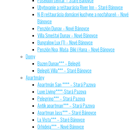
Poseidon centar – Staré Bánovce
Ubytovanie a reštaurácia River Inn – Staré Bánovce
N-B reštaurácia domácej kuchyne a nocľahareň – Nové
Bánovce
Penzión Dunav – Nové Bánovce
Villa Smeštaj Dunav – Nové Bánovce
Bungalow Lux (1) – Nové Bánovce
Penzión Noa, Maša, Biki i Hana – Nové Bánovce
Domy
Bazen Dunav*** – Belegiš
Belegiš Villa*** – Staré Bánovce
Apartmány
Apartmán San **** – Stará Pazova
Luxe Living****-Stará Pazova
Pelegrino*** – Stará Pazova
Antik apartman*** – Stará Pazova
Apartman Jass*** – Staré Bánovce
La Vista*** – Staré Bánovce
Orhideja*** – Nové Bánovce