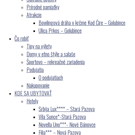
Prírodné pamiatky
Atrakcie
Bowlingová dráha v krčme Kod Ćire – Golubince
Ulica Prkos – Golubince
Čo robiť
Tipy na výlety
Domy v etno štýle a salaše
Športovo – rekreačné zariadenia
Podujatia
O podujatiach
Nakupovanie
KDE SA UBYTOVAŤ
Hotely
Srbija Lux**** – Stará Pazova
Vila Sunce*-Stará Pazova
Novella Uno***- Nové Bánovce
Filia*** – Nová Pazova