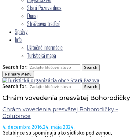
Stará Pazova dnes
Dunaj
Strážcovia tradícií
Správy
Info
Užitočné informácie
Turistická mapa
Search for:
Search
Primary Menu
Search for:
Search
Chrám vovedenia presvätej Bohorodičky
Chrám vovedenia presvätej Bohorodičky –
Golubince
4. decembra 2016.
24. mája 2024.
Golubince sa spomínajú ako sídlisko pod zemou,