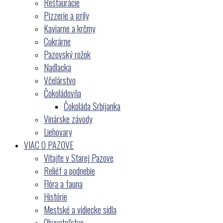
Reštaurácie
Pizzerie a grily
Kaviarne a krčmy
Cukrárne
Pazovský rožok
Nadlacka
Včelárstvo
Čokoládovňa
Čokoláda Srbijanka
Vinárske závody
Liehovary
VIAC O PAZOVE
Vitajte v Starej Pazove
Reliéf a podnebie
Flóra a fauna
Histórie
Mestské a vidiecke sídla
Obyvateľstvo