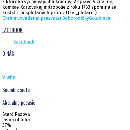
z ktorého vyčnievajú iba komíny. V správe Vizitačnej
komisie Karlovskej mitropolie z roku 1733 spomína sa
kostol z pospletaných prútov (tzv. „pletare“)
Chrám vovedenia presvätej Bohorodičky
Golubince
FACEBOOK
Facebook
O NÁS
Vitajte
Sociálne siete
Aktuálne počasie
Stará Pazova
jasná obloha
37%