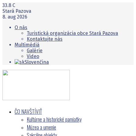
33.8
C
Stará Pazova
8. aug 2026
O nás
Turistická organizácia obce Stará Pazova
Kontaktujte nás
Multimédiá
Galérie
Video
Slovenčina
ČO NAVŠTĺVIŤ
Kultúrne a historické pamiatky
Múzea a umenie
Sakrálne objekty