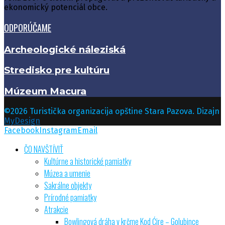
ekonomický potenciál obce.
ODPORÚČAME
Archeologické náleziská
Stredisko pre kultúru
Múzeum Macura
©2026 Turistička organizacija opštine Stara Pazova. Dizajn
MyDesign
Facebook
Instagram
Email
ČO NAVŠTĺVIŤ
Kultúrne a historické pamiatky
Múzea a umenie
Sakrálne objekty
Prírodné pamiatky
Atrakcie
Bowlingová dráha v krčme Kod Ćire – Golubince