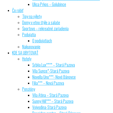
Ulica Prkos – Golubince
Čo robiť
Tipy na výlety
Domy v etno štýle a salaše
Športovo – rekreačné zariadenia
Podujatia
O podujatiach
Nakupovanie
KDE SA UBYTOVAŤ
Hotely
Srbija Lux**** – Stará Pazova
Vila Sunce*-Stará Pazova
Novella Uno***- Nové Bánovce
Filia*** – Nová Pazova
Penzióny
Vila Atina – Stará Pazova
Sunny Hill*** – Stará Pazova
Vojvodina-Stará Pazova