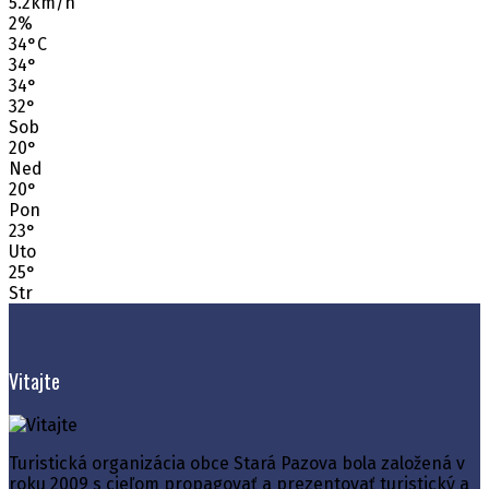
5.2km/h
2%
34
°
C
34
°
34
°
32
°
Sob
20
°
Ned
20
°
Pon
23
°
Uto
25
°
Str
Vitajte
Turistická organizácia obce Stará Pazova bola založená v
roku 2009 s cieľom propagovať a prezentovať turistický a