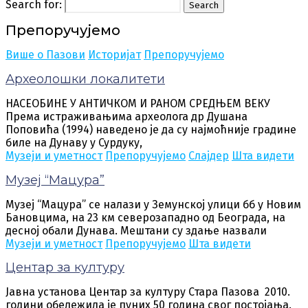
Search for:
Search
Препоручујемо
Више о Пазови
Историјат
Препоручујемо
Археолошки локалитети
НАСЕОБИНЕ У АНТИЧКОМ И РАНОМ СРЕДЊЕМ ВЕКУ
Према истраживањима археолога др Душана
Поповића (1994) наведено је да су најмоћније градине
биле на Дунаву у Сурдуку,
Музеји и уметност
Препоручујемо
Слајдер
Шта видети
Музеј “Мацура”
Музеј “Мацура” се налази у Земунској улици бб у Новим
Бановцима, на 23 км северозападно од Београда, на
десној обали Дунава. Мештани су здање назвали
Музеји и уметност
Препоручујемо
Шта видети
Центар за културу
Јавна установа Центар за културу Стара Пазова 2010.
години обележила је пуних 50 година свог постојања.