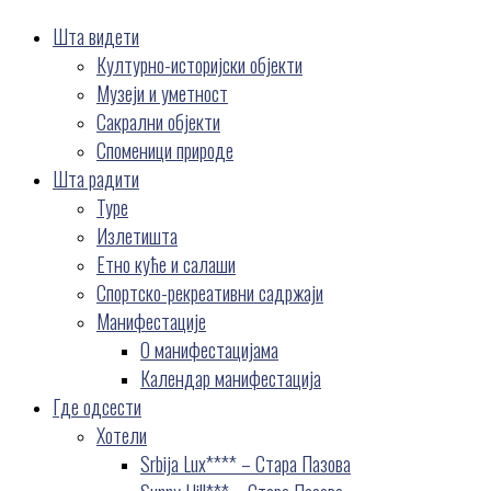
Шта видети
Културно-историјски објекти
Музеји и уметност
Сакрални објекти
Споменици природе
Шта радити
Туре
Излетишта
Етно куће и салаши
Спортско-рекреативни садржаји
Манифестације
О манифестацијама
Календар манифестација
Где одсести
Хотели
Srbija Lux**** – Стара Пазова