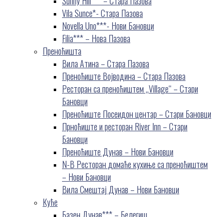
Sunny Hill*** – Стара Пазова
Vila Sunce*- Стара Пазова
Novella Uno***- Нови Бановци
Filia*** – Нова Пазова
Преноћишта
Вила Атина – Стара Пазова
Преноћиште Војводина – Стара Пазова
Ресторан са преноћиштем „Village“ – Стари
Бановци
Преноћиште Посеидон центар – Стари Бановци
Прноћиште и ресторан River Inn – Стари
Бановци
Преноћиште Дунав – Нови Бановци
N-B Ресторан домаће кухиње са преноћиштем
– Нови Бановци
Вила Смештај Дунав – Нови Бановци
Куће
Базен Дунав*** – Белегиш