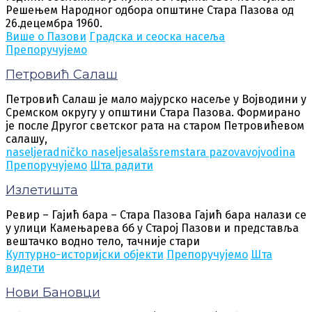
Решењем Народног одбора општине Стара Пазова од
26.децембра 1960.
Више о Пазови
Градска и сеоска насеља
Препоручујемо
Петровић Салаш
Петровић Салаш је мало мајурско насеље у Војводини у
Сремском округу у општини Стара Пазова. Формирано
је после Другог светског рата на старом Петровићевом
салашу,
naselje
radničko naselje
salaš
srem
stara pazova
vojvodina
Препоручујемо
Шта радити
Излетишта
Ревир – Гајић бара – Стара Пазова Гајић бара налази се
у улици Камењарева бб у Старој Пазови и представља
вештачко водно тело, тачније стари
Културно-историјски објекти
Препоручујемо
Шта
видети
Нови Бановци