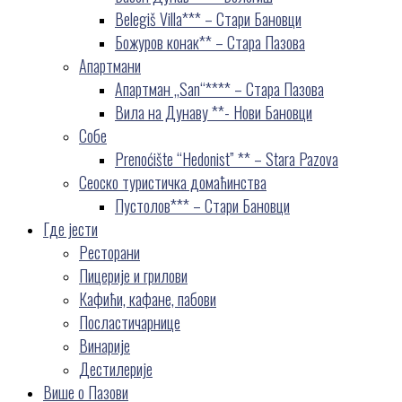
Belegiš Villa*** – Стари Бановци
Божуров конак** – Стара Пазова
Апартмани
Апартман „San“**** – Стара Пазова
Вила на Дунаву **- Нови Бановци
Собе
Prenoćište “Hedonist” ** – Stara Pazova
Сеоско туристичка домаћинства
Пустолов*** – Стари Бановци
Где јести
Ресторани
Пицерије и грилови
Кафићи, кафане, пабови
Посластичарнице
Винарије
Дестилерије
Више о Пазови