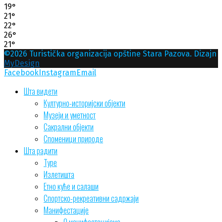
19
°
21
°
22
°
26
°
21
°
©2026 Turistička organizacija opštine Stara Pazova. Dizajn
MyDesign
Facebook
Instagram
Email
Шта видети
Културно-историјски објекти
Музеји и уметност
Сакрални објекти
Споменици природе
Шта радити
Туре
Излетишта
Етно куће и салаши
Спортско-рекреативни садржаји
Манифестације