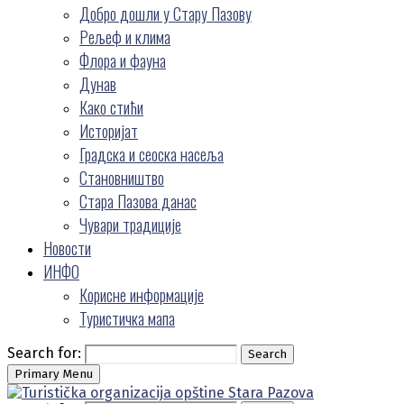
Добро дошли у Стару Пазову
Рељеф и клима
Флора и фауна
Дунав
Како стићи
Историјат
Градска и сеоска насеља
Становништво
Стара Пазова данас
Чувари традиције
Новости
ИНФО
Корисне информације
Туристичка мапа
Search for:
Search
Primary Menu