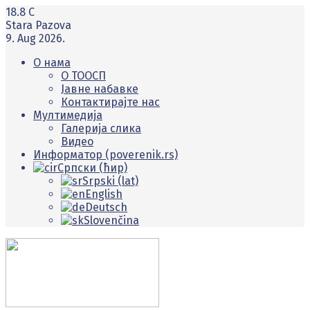
18.8
C
Stara Pazova
9. Aug 2026.
О нама
O ТООСП
Јавне набавке
Контактирајте нас
Мултимедија
Галерија слика
Видео
Информатор (poverenik.rs)
Српски (ћир)
Srpski (lat)
English
Deutsch
Slovenčina