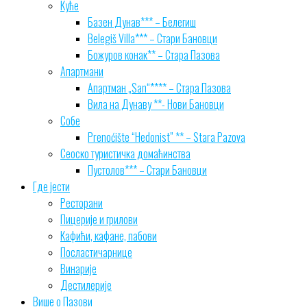
Куће
Базен Дунав*** – Белегиш
Belegiš Villa*** – Стари Бановци
Божуров конак** – Стара Пазова
Апартмани
Апартман „San“**** – Стара Пазова
Вила на Дунаву **- Нови Бановци
Собе
Prenoćište “Hedonist” ** – Stara Pazova
Сеоско туристичка домаћинства
Пустолов*** – Стари Бановци
Где јести
Ресторани
Пицерије и грилови
Кафићи, кафане, пабови
Посластичарнице
Винарије
Дестилерије
Више о Пазови