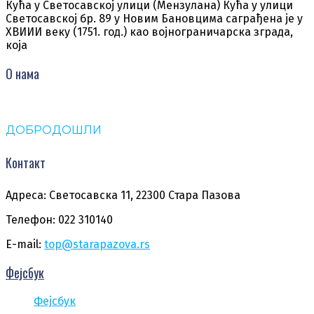
Кућа у Светосавској улици (Мензулана) Кућа у улици
Светосавској бр. 89 у Новим Бановцима саграђена је у
XВИИИ веку (1751. год.) као војнограничарска зграда,
која
О нама
ДОБРОДОШЛИ
Контакт
Адреса: Светосавска 11, 22300 Стара Пазова
Телефон: 022 310140
E-mail:
top@starapazova.rs
Фејсбук
Фејсбук