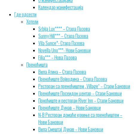
О манифестацијама
Календар манифестација
Где одсести
Хотели
Srbija Lux**** – Стара Пазова
Sunny Hill*** – Стара Пазова
Vila Sunce*- Стара Пазова
Novella Uno***- Нови Бановци
Filia*** – Нова Пазова
Преноћишта
Вила Атина – Стара Пазова
Преноћиште Војводина – Стара Пазова
Ресторан са преноћиштем „Village“ – Стари Бановци
Преноћиште Посеидон центар – Стари Бановци
Прноћиште и ресторан River Inn – Стари Бановци
Преноћиште Дунав – Нови Бановци
N-B Ресторан домаће кухиње са преноћиштем –
Нови Бановци
Вила Смештај Дунав – Нови Бановци