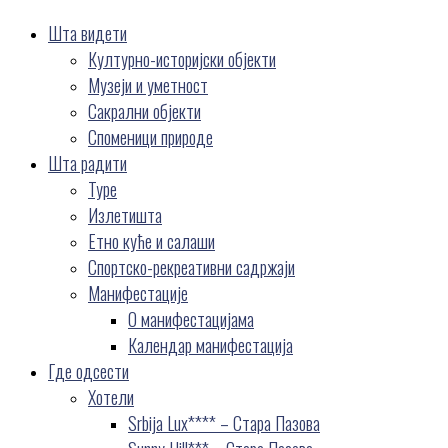
Шта видети
Културно-историјски објекти
Музеји и уметност
Сакрални објекти
Споменици природе
Шта радити
Туре
Излетишта
Етно куће и салаши
Спортско-рекреативни садржаји
Манифестације
О манифестацијама
Календар манифестација
Где одсести
Хотели
Srbija Lux**** – Стара Пазова