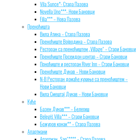
Vila Sunce*- Стара Пазова
Novella Uno***- Нови Бановци
Filia*** – Нова Пазова
Преноћишта
Вила Атина – Стара Пазова
Преноћиште Војводина – Стара Пазова
Ресторан са преноћиштем „Village“ – Стари Бановци
Преноћиште Посеидон центар – Стари Бановци
Прноћиште и ресторан River Inn – Стари Бановци
Преноћиште Дунав – Нови Бановци
N-B Ресторан домаће кухиње са преноћиштем –
Нови Бановци
Вила Смештај Дунав – Нови Бановци
Куће
Базен Дунав*** – Белегиш
Belegiš Villa*** – Стари Бановци
Божуров конак** – Стара Пазова
Апартмани
Апартман „San“**** – Стара Пазова