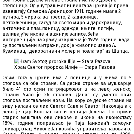
степенице. Од унутрашњег инвентара црква је према
извештају Симеона Араницког 1911. године имала 2
путира, 5 чирака за престо, 2 кадионице,
петохљебницу, сасуд за свето миро и дарохраницу,
антиминс и плаштаницу, одежде, књиге, литије,
целивајуће иконе и важније записе.Већа
интервенција на храму извршена је 1929. године, када
су постављени витражи, док је живопис извео А.
Кузминац, “декоративни молер и позлатар” из Шапца.
Храм Светог пророка Илије — Стара Пазова
Осим тога у цркви има 2 певнице и у њима по 5
столова са обе стране. Са десна стране за мушкарце
било 41 сто осим патријарховог а на левој женској
страни било је 26 столова. Данас су уместо ових
столова постављени нови. На кору се десне стране на
зиду налази се лик Светог Саве и Светог Николаја а с
лево је цар Константин и царица Јелена. По причи
старих мештана ове ликове и иконе на иконостасу
1894. године поправљао је Паја Јанковић самоуки
сликар, отац Николе Јанковића управитеља пазовачке