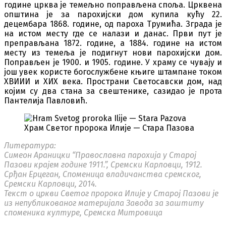
године црква је темељно поправљена споља. Црквена
општина је за парохијски дом купила кућу 22.
децембара 1868. године, од пароха Трумића. Зграда је
на истом месту где се налази и данас. Први пут је
преправљана 1872. године, а 1884. године на истом
месту из темеља је подигнут нови парохијски дом.
Поправљен је 1900. и 1905. године. У храму се чувају и
још увек користе богослужбене књиге штампане током
XВИИИ и XИX века. Пространи Светосавски дом, над
којим су два стана за свештенике, сазидао је прота
Пантелија Павловић.
Храм Светог пророка Илије — Стара Пазова
Литература:
Симеон Араницки “Православна парохија у Старој
Пазови крајем године 1911.”, Сремски Карловци, 1912.
Срђан Ерцеган, Споменица владичанства сремског,
Сремски Карловци, 2014.
Текст о цркви Светог пророка Илије у Старој Пазови је
из непубликованог материјала Завода за заштиту
споменика културе, Сремска Митровица