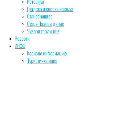
Историјат
Градска и сеоска насеља
Становништво
Стара Пазова данас
Чувари традиције
Новости
ИНФО
Корисне информације
Туристичка мапа