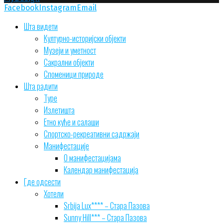
Facebook
Instagram
Email
Шта видети
Културно-историјски објекти
Музеји и уметност
Сакрални објекти
Споменици природе
Шта радити
Туре
Излетишта
Етно куће и салаши
Спортско-рекреативни садржаји
Манифестације
О манифестацијама
Календар манифестација
Где одсести
Хотели
Srbija Lux**** – Стара Пазова
Sunny Hill*** – Стара Пазова