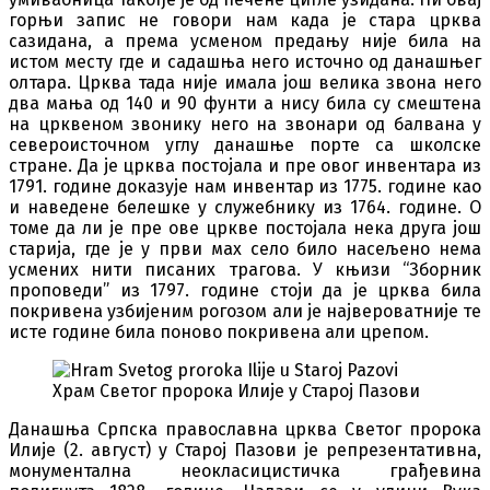
горњи запис не говори нам када је стара црква
сазидана, а према усменом предању није била на
истом месту где и садашња него источно од данашњег
олтара. Црква тада није имала још велика звона него
два мања од 140 и 90 фунти а нису била су смештена
на црквеном звонику него на звонари од балвана у
североисточном углу данашње порте са школске
стране. Да је црква постојала и пре овог инвентара из
1791. године доказује нам инвентар из 1775. године као
и наведене белешке у служебнику из 1764. године. О
томе да ли је пре ове цркве постојала нека друга још
старија, где је у први мах село било насељено нема
усмених нити писаних трагова. У књизи “Зборник
проповеди” из 1797. године стоји да је црква била
покривена узбијеним рогозом али је највероватније те
исте године била поново покривена али црепом.
Храм Светог пророка Илије у Старој Пазови
Данашња Српска православна црква Светог пророка
Илије (2. август) у Старој Пазови је репрезентативна,
монументална неокласицистичка грађевина