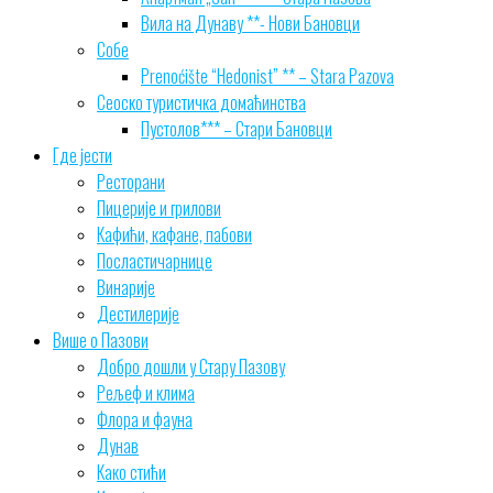
Вила на Дунаву **- Нови Бановци
Собе
Prenoćište “Hedonist” ** – Stara Pazova
Сеоско туристичка домаћинства
Пустолов*** – Стари Бановци
Где јести
Ресторани
Пицерије и грилови
Кафићи, кафане, пабови
Посластичарнице
Винарије
Дестилерије
Више о Пазови
Добро дошли у Стару Пазову
Рељеф и клима
Флора и фауна
Дунав
Како стићи