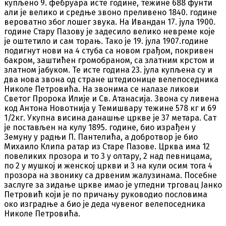
купљено 9. фебруара исте године, тежине 688 фунти
али је велико и средње звоно преливено 1840. године
вероватно због лошег звука. На Ивандан 17. јула 1900.
године Стару Пазову је задесило велико невреме које
је оштетило и сам торањ. Тако је 19. јула 1907.године
подигнут нови на 4 стуба са новом грађом, покривен
бакром, заштићен громобраном, са златним крстом и
златном јабуком. Те исте година 23. јула купљена су и
два нова звона од стране штедионице велепоседника
Николе Петровића. На звонима се налазе ликови
Светог Пророка Илије и Св. Атанасија. Звона су ливена
код Антона Новотнија у Темишвару тежине 578 кг и 69
1/2кг. Укупна висина данашње цркве је 37 метара. Сат
је постављен на кулу 1895. године, био израђен у
Земуну у радњи П. Пантелића, а добротвор је био
Михаило Клипа ратар из Старе Пазове. Црква има 12
повеликих прозора и то 3 у олтару, 2 над певницама,
по 2 у мушкој и женској цркви и 3 на кули осим тога 4
прозора на звонику са дрвеним жалузинама. Посебне
заслуге за зидање цркве имао је угледни трговац Јанко
Петровић који је по причању руководио пословима
око изградње а био је деда чувеног велепоседника
Николе Петровића.