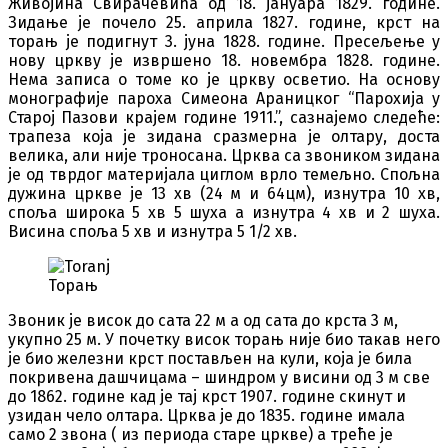
Живојина Свирачевића од 18. јануара 1829. године.
Зидање је почело 25. априла 1827. године, крст на
торањ је подигнут 3. јуна 1828. године. Пресељење у
нову цркву је извршено 18. новембра 1828. године.
Нема записа о томе ко је цркву осветио. На основу
монографије пароха Симеона Араницког “Парохија у
Старој Пазови крајем године 1911.”, сазнајемо следеће:
трапеза која је зидана сразмерна је олтару, доста
велика, али није троносана. Црква са звоником зидана
је од тврдог материјала циглом врло темељно. Спољна
дужина цркве је 13 хв (24 м и 64цм), изнутра 10 хв,
споља широка 5 хв 5 шуха а изнутра 4 хв и 2 шуха.
Висина споља 5 хв и изнутра 5 1/2 хв.
Торањ
Звоник је висок до сата 22 м а од сата до крста 3 м,
укупно 25 м. У почетку висок торањ није био такав него
је био железни крст постављен на кули, која је била
покривена дашчицама – шиндром у висини од 3 м све
до 1862. године кад је тај крст 1907. године скинут и
узидан чело олтара. Црква је до 1835. године имала
само 2 звона ( из периода старе цркве) а треће је