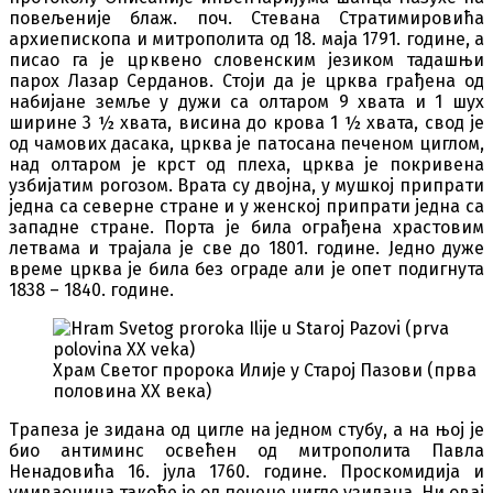
повељеније блаж. поч. Стевана Стратимировића
архиепископа и митрополита од 18. маја 1791. године, а
писао га је црквено словенским језиком тадашњи
парох Лазар Серданов. Стоји да је црква грађена од
набијане земље у дужи са олтаром 9 хвата и 1 шух
ширине 3 ½ хвата, висина до крова 1 ½ хвата, свод је
од чамових дасака, црква је патосана печеном циглом,
над олтаром је крст од плеха, црква је покривена
узбијатим рогозом. Врата су двојна, у мушкој припрати
једна са северне стране и у женској припрати једна са
западне стране. Порта је била ограђена храстовим
летвама и трајала је све до 1801. године. Једно дуже
време црква је била без ограде али је опет подигнута
1838 – 1840. године.
Храм Светог пророка Илије у Старој Пазови (прва
половина XX века)
Трапеза је зидана од цигле на једном стубу, а на њој је
био антиминс освећен од митрополита Павла
Ненадовића 16. јула 1760. године. Проскомидија и
умиваоница такође је од печене цигле узидана. Ни овај