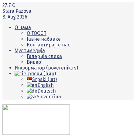
27.7
C
Stara Pazova
8. Aug 2026.
О нама
O ТООСП
Јавне набавке
Контактирајте нас
Мултимедија
Галерија слика
Видео
Информатор (poverenik.rs)
Српски (ћир)
Srpski (lat)
English
Deutsch
Slovenčina