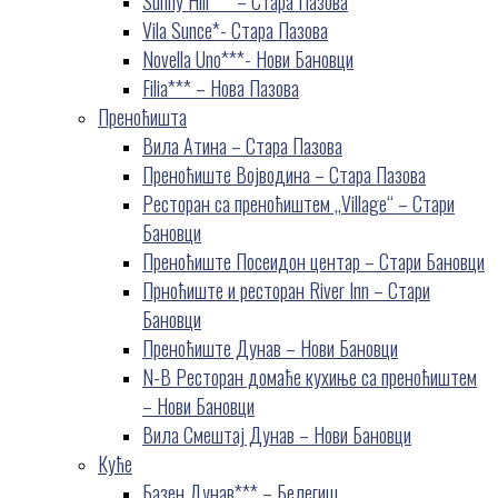
Sunny Hill*** – Стара Пазова
Vila Sunce*- Стара Пазова
Novella Uno***- Нови Бановци
Filia*** – Нова Пазова
Преноћишта
Вила Атина – Стара Пазова
Преноћиште Војводина – Стара Пазова
Ресторан са преноћиштем „Village“ – Стари
Бановци
Преноћиште Посеидон центар – Стари Бановци
Прноћиште и ресторан River Inn – Стари
Бановци
Преноћиште Дунав – Нови Бановци
N-B Ресторан домаће кухиње са преноћиштем
– Нови Бановци
Вила Смештај Дунав – Нови Бановци
Куће
Базен Дунав*** – Белегиш