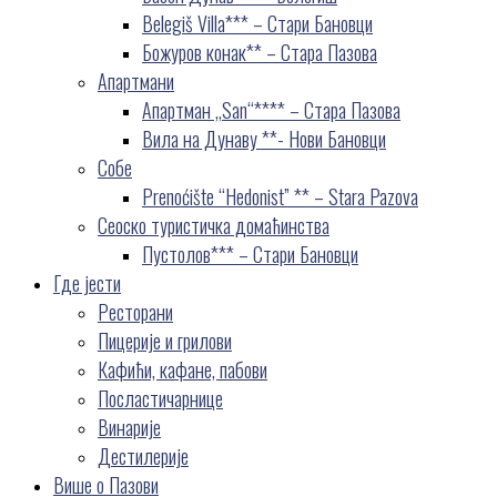
Belegiš Villa*** – Стари Бановци
Божуров конак** – Стара Пазова
Апартмани
Апартман „San“**** – Стара Пазова
Вила на Дунаву **- Нови Бановци
Собе
Prenoćište “Hedonist” ** – Stara Pazova
Сеоско туристичка домаћинства
Пустолов*** – Стари Бановци
Где јести
Ресторани
Пицерије и грилови
Кафићи, кафане, пабови
Посластичарнице
Винарије
Дестилерије
Више о Пазови