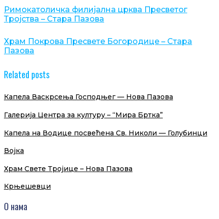
Римокатоличка филијална црква Пресветог
Тројства – Стара Пазова
Храм Покрова Пресвете Богородице – Стара
Пазова
Related posts
Капела Васкрсења Господњег — Нова Пазова
Галерија Центра за културу – “Мира Бртка”
Капела на Водице посвећена Св. Николи — Голубинци
Војка
Храм Свете Тројице – Нова Пазова
Крњешевци
О нама