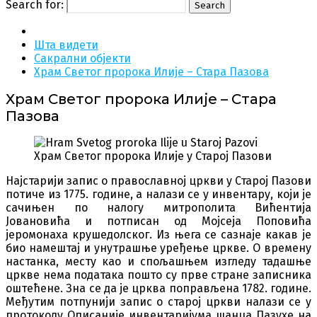
Search for:
Search
Шта видети
Сакрални објекти
Храм Светог пророка Илије – Стара Пазова
Храм Светог пророка Илије – Стара
Пазова
Храм Светог пророка Илије у Старој Пазови
Најстарији запис о православној цркви у Старој Пазови
потиче из 1775. године, а налази се у инвентару, који је
сачињен по налогу митрополита Вићентија
Јовановића и потписан од Мојсеја Поповића
јеромонаха крушедолског. Из њега се сазнаје какав је
био намештај и унутрашње уређење цркве. О времену
настанка, месту као и спољашњем изгледу тадашње
цркве нема података пошто су прве стране записника
оштећене. Зна се да је црква поправљена 1782. године.
Међутим потпунији запис о старој цркви налази се у
протоколу Описаније инвентаријума шанца Пазухе на