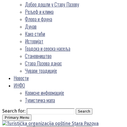
Добро дошли у Стару Пазову
Рељеф и клима
Флора и фауна
Дунав
Како стићи
Историјат
Градска и сеоска насеља
Становништво
Стара Пазова данас
Чувари традиције
Новости
ИНФО
Корисне информације
Туристичка мапа
Search for:
Search
Primary Menu