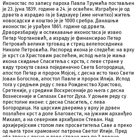
Иконостас по запису пароха Павла Трумића постављен
је 23. јуна 1839. године а 24. је освећен. Изграђен је од
дрвета а израдио га је Бидхауер (име нечитко) житељ
новосадски и коштао је је 1000 сребра. Данашњи
иконостас је урађен 1861. године од дрвета.
Дрворезбарију и осликавање иконостаса је извео
Петар Чортановић, а израду је финансирао Петар
Петровић велики трговац и стриц велепоседника
Николе Петровића. Распоред икона је следећи: на врху
је крст са Христовим распећем, испод њега је мања
икона скидање Спаситеља с крста, с леве стране у
виду трокута свака појединачно Света Богородица,
апостол Петар и пророк Мојсеј, с десна исто тако Свети
Јован Богослов, апостол Павле и пророк Илија. Испод
тога у средњем реду с лева Рожденство Христово,
Сретеније, у средини Воскресеније до њега с десна
Вознесеније и Силазак Светог Духа. У доњем реду су
престолне иконе: с десна Спаситељ, с лева
Богородица. На царским дверима у врху је дрвен
позлаћен крст а доле Благовести, на јужним арханђео
Михаил, а на северним архиђакон Стеван. Над
архијерејским столом лик просветитеља Саве а преко
од њега трон храмовног патрона Светог Илије. Пред
оба трона с десне и леве стране има по 3 дрвене