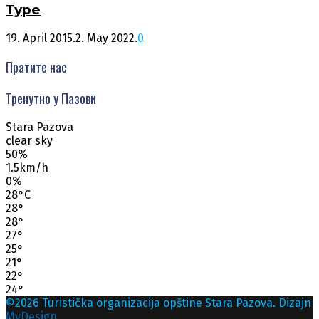
Туре
19. April 2015.
2. May 2022.
0
Пратите нас
Тренутно у Пазови
Stara Pazova
clear sky
50%
1.5km/h
0%
28
°
C
28
°
28
°
27
°
25
°
21
°
22
°
24
°
©2026 Turistička organizacija opštine Stara Pazova. Dizajn
MyDesign