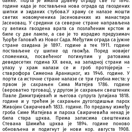
банке. Порта је имала дрвену ограду све то 1890.
године када је постављена нова ограда од гвоздених
шипки и зиданих стубова.У храму се налазе мошти
светих новомученика Јасеновачких из манастира
Јасеновац. У средини са северне стране направљена
су велика гвоздена врата са позлаћеним крстом и
биле су две лампе, а све је то израдио предузимач
Ђорђе Галовић из Новог Сада. Међутим ограда са јужне
стране озидана је 1897. године а тек 1911. године
постављене су шипке од гвожђа. Поред новијег
споменика, посвећеног погинулим у ратовима
деведесетих година XX века, на западној страни на
улазу у храм налази се и гроб протојереја –
ставрофора Симеона Араницког, из 1946. године. У
порти са источне стране налазе се три гробна места: у
првом је сахрањен Сима Матејев 1786. године
(вероватно трговац), у другом је сахрањен свештеник
Павле Димитријевић и његова супруга Јулијана 1818.
године и у трећем је сахрањен дугогодишњи парох
Живојин Свирачевић 1833. године. По предању између
гроба Симе Матејева и пароха Свирачевића некад је
била стара црква. Према записима свештеника
Стевана Шимића црква је 1894. године поново
обновљена и подигнут је нови кор. августа 1908.