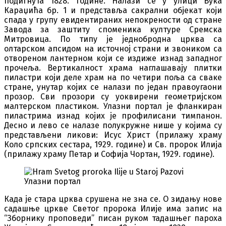
подигнута 1828. године. Налази се у улици Вука
Караџића бр. 1 и представља сакрални објекат који
спада у групу евидентираних непокрености од стране
Завода за заштиту споменика културе Сремска
Митровица. По типу је једнобродна црква са
олтарском апсидом на источној страни и звоником са
отвореном лантерном који се издиже изнад западног
прочеља. Вертикалност храма наглашавају плитки
пиластри који деле храм на по четири поља са сваке
стране, унутар којих се налази по један правоугаони
прозор. Сви прозори су уоквирени геометријском
малтерском пластиком. Улазни портал је фланкиран
пиластрима изнад којих је профилисани тимпанон.
Десно и лево се налазе полукружне нише у којима су
представљени ликови: Исус Христ (прилажу храму
Коло српских сестара, 1929. године) и Св. пророк Илија
(прилажу храму Петар и Софија Чортан, 1929. године).
Улазни портал
Када је стара црква срушена не зна се. О зидању нове
садашње цркве Светог пророка Илије има запис на
“Зборнику проповеди” писан руком тадашњег пароха