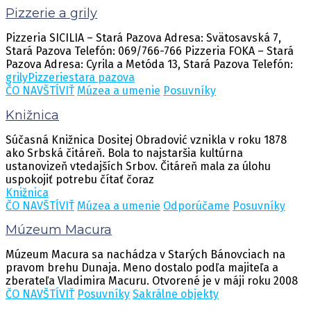
Pizzerie a grily
Pizzeria SICILIA – Stará Pazova Adresa: Svätosavská 7,
Stará Pazova Telefón: 069/766-766 Pizzeria FOKA – Stará
Pazova Adresa: Cyrila a Metóda 13, Stará Pazova Telefón:
grily
Pizzerie
stara pazova
ČO NAVŠTĺVIŤ
Múzea a umenie
Posuvníky
Knižnica
Súčasná Knižnica Dositej Obradović vznikla v roku 1878
ako Srbská čitáreň. Bola to najstaršia kultúrna
ustanovizeň vtedajších Srbov. Čitáreň mala za úlohu
uspokojiť potrebu čítať čoraz
Knižnica
ČO NAVŠTĺVIŤ
Múzea a umenie
Odporúčame
Posuvníky
Múzeum Macura
Múzeum Macura sa nachádza v Starých Bánovciach na
pravom brehu Dunaja. Meno dostalo podľa majiteľa a
zberateľa Vladimira Macuru. Otvorené je v máji roku 2008
ČO NAVŠTĺVIŤ
Posuvníky
Sakrálne objekty