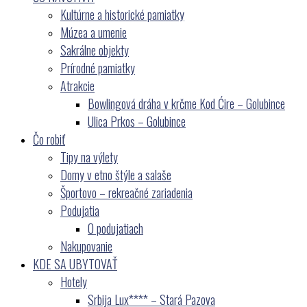
Kultúrne a historické pamiatky
Múzea a umenie
Sakrálne objekty
Prírodné pamiatky
Atrakcie
Bowlingová dráha v krčme Kod Ćire – Golubince
Ulica Prkos – Golubince
Čo robiť
Tipy na výlety
Domy v etno štýle a salaše
Športovo – rekreačné zariadenia
Podujatia
O podujatiach
Nakupovanie
KDE SA UBYTOVAŤ
Hotely
Srbija Lux**** – Stará Pazova