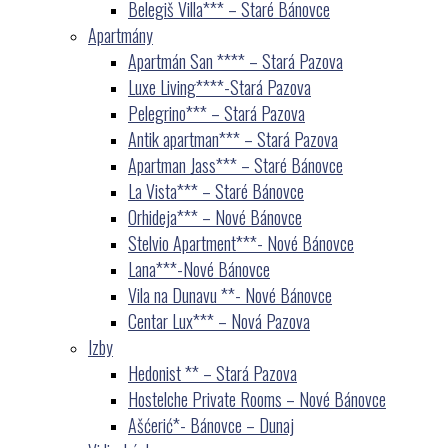
Belegiš Villa*** – Staré Bánovce
Apartmány
Apartmán San **** – Stará Pazova
Luxe Living****-Stará Pazova
Pelegrino*** – Stará Pazova
Antik apartman*** – Stará Pazova
Apartman Jass*** – Staré Bánovce
La Vista*** – Staré Bánovce
Orhideja*** – Nové Bánovce
Stelvio Apartment***- Nové Bánovce
Lana***-Nové Bánovce
Vila na Dunavu **- Nové Bánovce
Centar Lux*** – Nová Pazova
Izby
Hedonist ** – Stará Pazova
Hostelche Private Rooms – Nové Bánovce
Ašćerić*- Bánovce – Dunaj