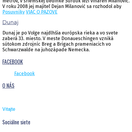
metrov, v sriemskej dedinke Surduk leží vináreň Milanović.
V roku 2008 jej majiteľ Dejan Milanović sa rozhodol aby
Posuvníky
VIAC O PAZOVE
Dunaj
Dunaj je po Volge najdlhšia európska rieka a vo svete
zaberá 33. miesto. V meste Donaueschingen vzniká
sútokom zdrojníc Breg a Brigach prameniacich vo
Schwarzwalde na juhozápade Nemecka.
FACEBOOK
Facebook
O NÁS
Vitajte
Sociálne siete