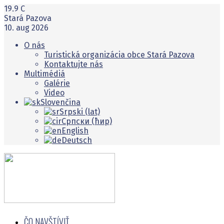
19.9
C
Stará Pazova
10. aug 2026
O nás
Turistická organizácia obce Stará Pazova
Kontaktujte nás
Multimédiá
Galérie
Video
Slovenčina
Srpski (lat)
Српски (ћир)
English
Deutsch
ČO NAVŠTĺVIŤ