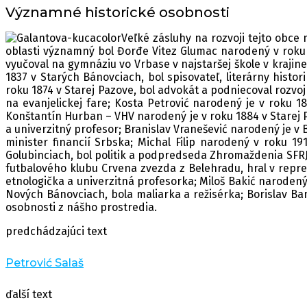
Významné historické osobnosti
Veľké zásluhy na rozvoji tejto obce
oblasti významný bol Đorđe Vitez Glumac narodený v roku 17
vyučoval na gymnáziu vo Vrbase v najstaršej škole v krajin
1837 v Starých Bánovciach, bol spisovateľ, literárny histo
roku 1874 v Starej Pazove, bol advokát a podniecoval rozvo
na evanjelickej fare; Kosta Petrović narodený je v roku 
Konštantín Hurban – VHV narodený je v roku 1884 v Starej Pa
a univerzitný profesor; Branislav Vranešević narodený je v B
minister financií Srbska; Michal Filip narodený v roku 19
Golubinciach, bol politik a podpredseda Zhromaždenia SFRJ
futbalového klubu Crvena zvezda z Belehradu, hral v reprez
etnologička a univerzitná profesorka; Miloš Bakić narodený
Nových Bánovciach, bola maliarka a režisérka; Borislav Ba
osobnosti z nášho prostredia.
predchádzajúci text
Petrović Salaš
ďalší text