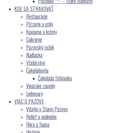
Pustolov *** – Staré Bánovce
KDE SA STRAVOVAŤ
Reštaurácie
Pizzerie a grily
Kaviarne a krčmy
Cukrárne
Pazovský rožok
Nadlacka
Včelárstvo
Čokoládovňa
Čokoláda Srbijanka
Vinárske závody
Liehovary
VIAC O PAZOVE
Vitajte v Starej Pazove
Reliéf a podnebie
Flóra a fauna
Histórie