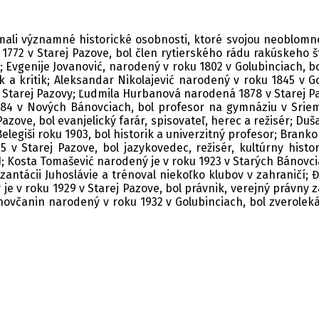
 mali významné historické osobnosti, ktoré svojou neoblomn
72 v Starej Pazove, bol člen rytierského rádu rakúskeho štá
e; Evgenije Jovanović, narodený v roku 1802 v Golubinciach, 
rik a kritik; Aleksandar Nikolajević narodený v roku 1845 v 
j Starej Pazovy; Ľudmila Hurbanová narodená 1878 v Starej Paz
1884 v Nových Bánovciach, bol profesor na gymnáziu v Sriem
zove, bol evanjelický farár, spisovateľ, herec a režisér; Duša
elegiši roku 1903, bol historik a univerzitný profesor; Branko 
15 v Starej Pazove, bol jazykovedec, režisér, kultúrny his
; Kosta Tomašević narodený je v roku 1923 v Starých Bánovci
antácii Juhoslávie a trénoval niekoľko klubov v zahraničí; 
 je v roku 1929 v Starej Pazove, bol právnik, verejný právny 
novčanin narodený v roku 1932 v Golubinciach, bol zverolekár