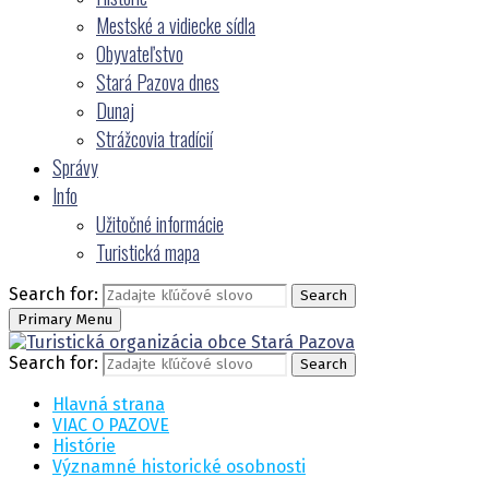
Mestské a vidiecke sídla
Obyvateľstvo
Stará Pazova dnes
Dunaj
Strážcovia tradícií
Správy
Info
Užitočné informácie
Turistická mapa
Search for:
Search
Primary Menu
Search for:
Search
Hlavná strana
VIAC O PAZOVE
Histórie
Významné historické osobnosti