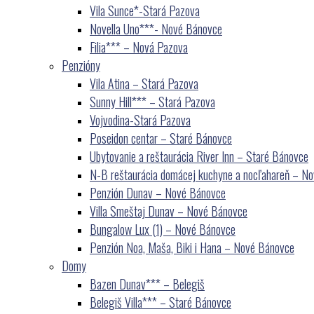
Vila Sunce*-Stará Pazova
Novella Uno***- Nové Bánovce
Filia*** – Nová Pazova
Penzióny
Vila Atina – Stará Pazova
Sunny Hill*** – Stará Pazova
Vojvodina-Stará Pazova
Poseidon centar – Staré Bánovce
Ubytovanie a reštaurácia River Inn – Staré Bánovce
N-B reštaurácia domácej kuchyne a nocľahareň – N
Penzión Dunav – Nové Bánovce
Villa Smeštaj Dunav – Nové Bánovce
Bungalow Lux (1) – Nové Bánovce
Penzión Noa, Maša, Biki i Hana – Nové Bánovce
Domy
Bazen Dunav*** – Belegiš
Belegiš Villa*** – Staré Bánovce