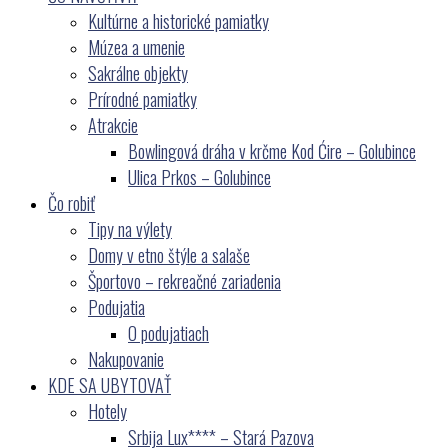
Kultúrne a historické pamiatky
Múzea a umenie
Sakrálne objekty
Prírodné pamiatky
Atrakcie
Bowlingová dráha v krčme Kod Ćire – Golubince
Ulica Prkos – Golubince
Čo robiť
Tipy na výlety
Domy v etno štýle a salaše
Športovo – rekreačné zariadenia
Podujatia
O podujatiach
Nakupovanie
KDE SA UBYTOVAŤ
Hotely
Srbija Lux**** – Stará Pazova