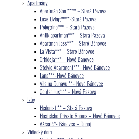
Apartmány
Apartmán San **** – Stará Pazova
Luxe Living****-Stará Pazova
Pelegrino*** – Stará Pazova
Antik apartman*** – Stará Pazova
Apartman Jass*** – Staré Bánovce
La Vista*** – Staré Bánovce
Orhideja*** – Nové Bánovce
Stelvio Apartment***- Nové Bánovce
Lana***-Nové Bánovce
Vila na Dunavu **- Nové Bánovce
Centar Lux*** – Nová Pazova
Izby
Hedonist ** – Stará Pazova
Hostelche Private Rooms – Nové Bánovce
Ašćerić*- Bánovce – Dunaj
Vidiecký dom