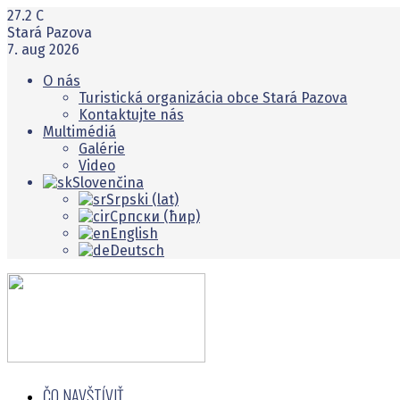
27.2
C
Stará Pazova
7. aug 2026
O nás
Turistická organizácia obce Stará Pazova
Kontaktujte nás
Multimédiá
Galérie
Video
Slovenčina
Srpski (lat)
Српски (ћир)
English
Deutsch
ČO NAVŠTĺVIŤ