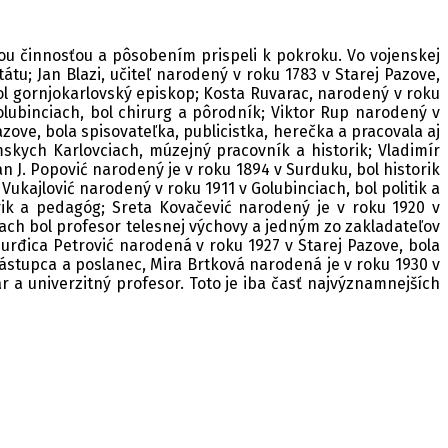
ou činnosťou a pôsobením prispeli k pokroku. Vo vojenskej
tu; Jan Blazi, učiteľ narodený v roku 1783 v Starej Pazove,
bol gornjokarlovský episkop; Kosta Ruvarac, narodený v roku
Golubinciach, bol chirurg a pôrodník; Viktor Rup narodený v
ove, bola spisovateľka, publicistka, herečka a pracovala aj
skych Karlovciach, múzejný pracovník a historik; Vladimír
n J. Popović narodený je v roku 1894 v Surduku, bol historik
Vukajlović narodený v roku 1911 v Golubinciach, bol politik a
torik a pedagóg; Sreta Kovačević narodený je v roku 1920 v
ach bol profesor telesnej výchovy a jedným zo zakladateľov
Đurđica Petrović narodená v roku 1927 v Starej Pazove, bola
zástupca a poslanec, Mira Brtková narodená je v roku 1930 v
 a univerzitný profesor. Toto je iba časť najvýznamnejších