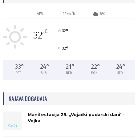
41%
1.1km/h
8%
°
C
32
32
°
°
32
33
°
24
°
21
°
22
°
24
°
PET
SUB
NED
PON
UTO
NAJAVA DOGAĐAJA
Manifestacija 25. „Vojački pudarski dani“-
Vojka
AVG