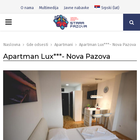
O nama
Multimedija
Javne nabavke
Srpski (lat)
PRIMARY
MENU
Naslovna
Gde odsesti
Apartmani
Apartman Lux***- Nova Pazova
Apartman Lux***- Nova Pazova