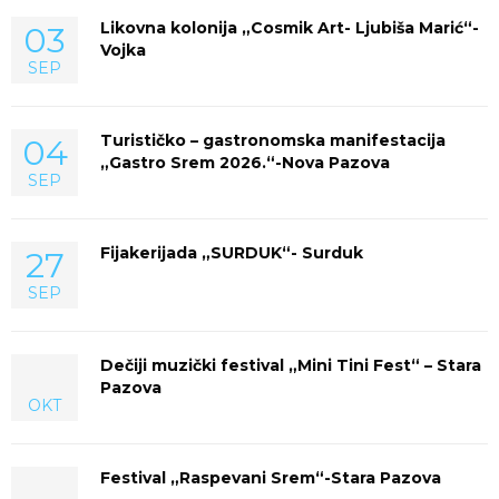
Likovna kolonija „Cosmik Art- Ljubiša Marić“-
03
Vojka
SEP
Turističko – gastronomska manifestacija
04
„Gastro Srem 2026.“-Nova Pazova
SEP
Fijakerijada „SURDUK“- Surduk
27
SEP
Dečiji muzički festival „Mini Tini Fest“ – Stara
Pazova
OKT
Festival „Raspevani Srem“-Stara Pazova