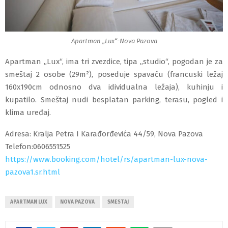
Apartman „Lux“-Nova Pazova
Apartman „Lux“, ima tri zvezdice, tipa „studio“, pogodan je za
smeštaj 2 osobe (29m²), poseduje spavaću (francuski ležaj
160x190cm odnosno dva idividualna ležaja), kuhinju i
kupatilo. Smeštaj nudi besplatan parking, terasu, pogled i
klima uređaj.
Adresa: Kralja Petra I Karađorđevića 44/59, Nova Pazova
Telefon:0606551525
https://www.booking.com/hotel/rs/apartman-lux-nova-
pazova1.sr.html
APARTMAN LUX
NOVA PAZOVA
SMESTAJ