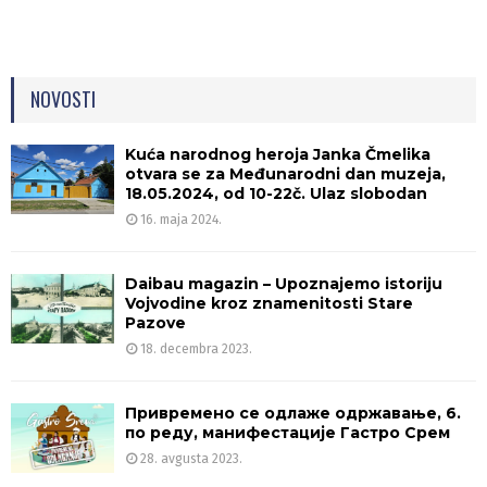
NOVOSTI
Kuća narodnog heroja Janka Čmelika
otvara se za Međunarodni dan muzeja,
18.05.2024, od 10-22č. Ulaz slobodan
16. maja 2024.
Daibau magazin – Upoznajemo istoriju
Vojvodine kroz znamenitosti Stare
Pazove
18. decembra 2023.
Привремено се одлаже одржавање, 6.
по реду, манифестације Гастро Срем
28. avgusta 2023.