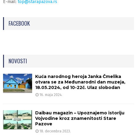
E-mail:
top@starapazova.rs
FACEBOOK
NOVOSTI
Kuća narodnog heroja Janka Čmelika
otvara se za Međunarodni dan muzeja,
18.05.2024, od 10-22č. Ulaz slobodan
16. maja 2024.
Daibau magazin – Upoznajemo istoriju
Vojvodine kroz znamenitosti Stare
Pazove
18. decembra 2023.