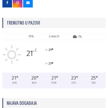
TRENUTNO U PAZOVI
78%
3.4km/h
1%
°
C
21
21
°
°
21
21
°
20
°
21
°
23
°
25
°
SUB
NED
PON
UTO
SRE
NAJAVA DOGAĐAJA