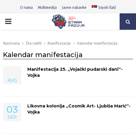
O nama
Multimedija
Javne nabavke
Srpski (lat)
PRIMARY
MENU
Naslovna
Šta raditi
Manifestacije
Kalendar manifestacija
Kalendar manifestacija
Manifestacija 25. „Vojački pudarski dani“-
Vojka
AVG
Likovna kolonija „Cosmik Art- Ljubiša Marić“-
03
Vojka
SEP