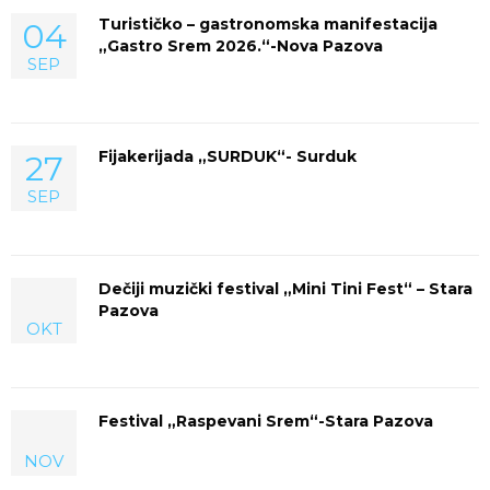
Turističko – gastronomska manifestacija
04
„Gastro Srem 2026.“-Nova Pazova
SEP
Fijakerijada „SURDUK“- Surduk
27
SEP
Dečiji muzički festival „Mini Tini Fest“ – Stara
Pazova
OKT
Festival „Raspevani Srem“-Stara Pazova
NOV