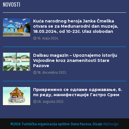
NOVOSTI
Kuća narodnog heroja Janka Čmelika
otvara se za Međunarodni dan muzeja,
18.05.2024, od 10-22č. Ulaz slobodan
16. maja 2024.
Daibau magazin – Upoznajemo istoriju
Vojvodine kroz znamenitosti Stare
Pazove
18. decembra 2023.
Привремено се одлаже одржавање, 6.
по реду, манифестације Гастро Срем
28. avgusta 2023.
©2026 Turistička organizacija opštine Stara Pazova. Dizajn
MyDesign