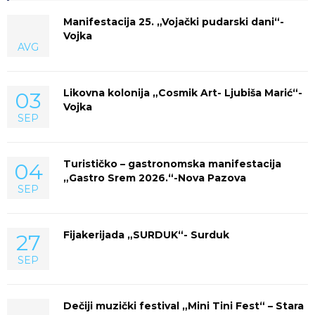
Manifestacija 25. „Vojački pudarski dani“-
Vojka
AVG
Likovna kolonija „Cosmik Art- Ljubiša Marić“-
03
Vojka
SEP
Turističko – gastronomska manifestacija
04
„Gastro Srem 2026.“-Nova Pazova
SEP
Fijakerijada „SURDUK“- Surduk
27
SEP
Dečiji muzički festival „Mini Tini Fest“ – Stara