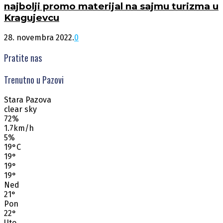
najbolji promo materijal na sajmu turizma u
Kragujevcu
28. novembra 2022.
0
Pratite nas
Trenutno u Pazovi
Stara Pazova
clear sky
72%
1.7km/h
5%
19
°
C
19
°
19
°
19
°
Ned
21
°
Pon
22
°
Uto