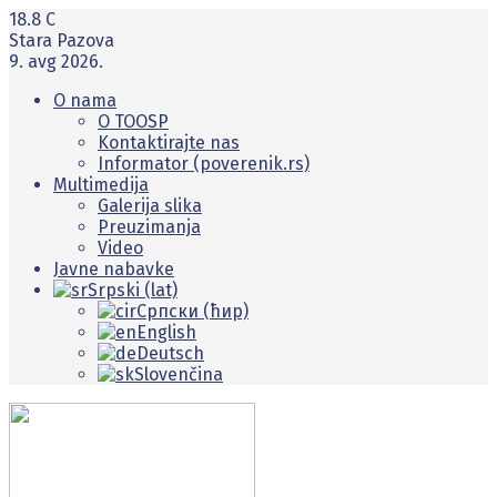
18.8
C
Stara Pazova
9. avg 2026.
O nama
O TOOSP
Kontaktirajte nas
Informator (poverenik.rs)
Multimedija
Galerija slika
Preuzimanja
Video
Javne nabavke
Srpski (lat)
Српски (ћир)
English
Deutsch
Slovenčina