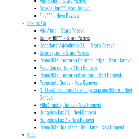
Vila Sunce*- Stara Pazova
Novella Uno***- Novi Banovci
Filia*** – Nova Pazova
Prenoćišta
Vila Atina – Stara Pazova
Sunny Hill*** – Stara Pazova
Depadans Vojvodina D.O.O. – Stara Pazova
Sremsky inn – Stara Pazova
Prenoćište i restoran Comfort Lodge – Stari Banovci
Poseidon centar – Stari Banovci
Prenoćište i restoran River Inn – Stari Banovci
Prenoćište Dunav – Novi Banovci
N-B Restoran domaće kuhinje sa prenoćištem – Novi
Banovci
Villa Smeštaj Dunav – Novi Banovci
Bungalow Lux (1) – Novi Banovci
Bungalow Lux 2 – Novi Banovci
Prenoćište Noa, Maša, Biki i Hana – Novi Banovci
Kuće