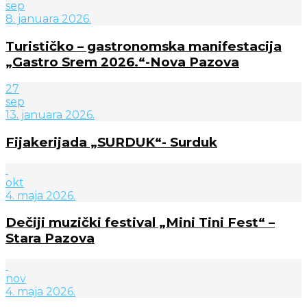
sep
8. januara 2026.
Turističko – gastronomska manifestacija
„Gastro Srem 2026.“-Nova Pazova
27
sep
13. januara 2026.
Fijakerijada „SURDUK“- Surduk
okt
4. maja 2026.
Dečiji muzički festival „Mini Tini Fest“ –
Stara Pazova
nov
4. maja 2026.