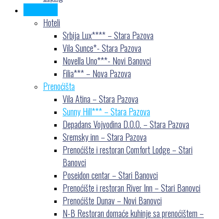
Gde odsesti
Hoteli
Srbija Lux**** – Stara Pazova
Vila Sunce*- Stara Pazova
Novella Uno***- Novi Banovci
Filia*** – Nova Pazova
Prenoćišta
Vila Atina – Stara Pazova
Sunny Hill*** – Stara Pazova
Depadans Vojvodina D.O.O. – Stara Pazova
Sremsky inn – Stara Pazova
Prenoćište i restoran Comfort Lodge – Stari
Banovci
Poseidon centar – Stari Banovci
Prenoćište i restoran River Inn – Stari Banovci
Prenoćište Dunav – Novi Banovci
N-B Restoran domaće kuhinje sa prenoćištem –