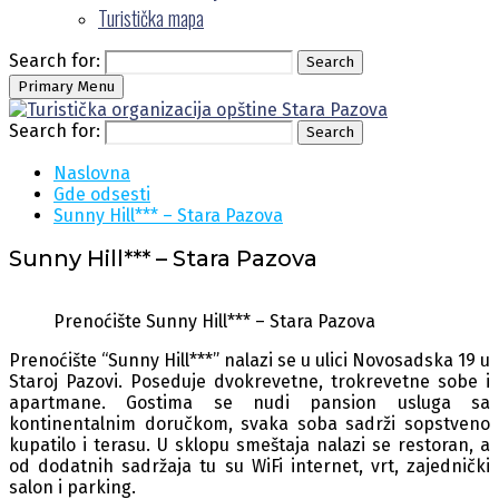
Turistička mapa
Search for:
Search
Primary Menu
Search for:
Search
Naslovna
Gde odsesti
Sunny Hill*** – Stara Pazova
Sunny Hill*** – Stara Pazova
Prenoćište Sunny Hill*** – Stara Pazova
Prenoćište “Sunny Hill***” nalazi se u ulici Novosadska 19 u
Staroj Pazovi. Poseduje dvokrevetne, trokrevetne sobe i
apartmane. Gostima se nudi pansion usluga sa
kontinentalnim doručkom, svaka soba sadrži sopstveno
kupatilo i terasu. U sklopu smeštaja nalazi se restoran, a
od dodatnih sadržaja tu su WiFi internet, vrt, zajednički
salon i parking.