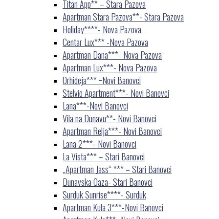
Titan App** – Stara Pazova
Apartman Stara Pazova**- Stara Pazova
Holiday****- Nova Pazova
Centar Lux*** -Nova Pazova
Apartman Dana***- Nova Pazova
Apartman Lux***- Nova Pazova
Orhideja*** −Novi Banovci
Stelvio Apartment***- Novi Banovci
Lana***-Novi Banovci
Vila na Dunavu**- Novi Banovci
Apartman Relja***- Novi Banovci
Lana 2***- Novi Banovci
La Vista*** – Stari Banovci
„Apartman Jass“ *** – Stari Banovci
Dunavska Oaza- Stari Banovci
Surduk Sunrise****- Surduk
Apartman Kula 3***-Novi Banovci