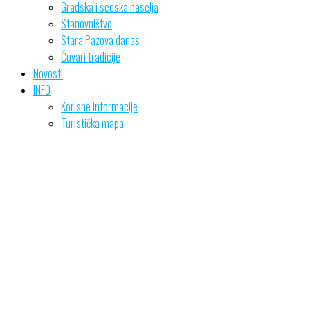
Gradska i seoska naselja
Stanovništvo
Stara Pazova danas
Čuvari tradicije
Novosti
INFO
Korisne informacije
Turistička mapa