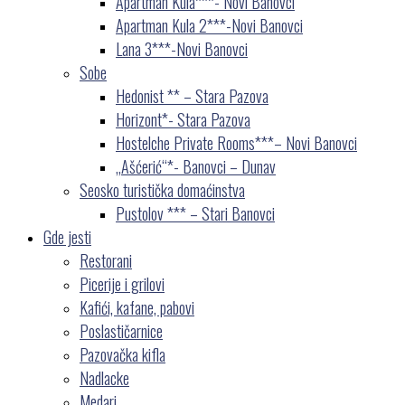
Apartman Kula***- Novi Banovci
Apartman Kula 2***-Novi Banovci
Lana 3***-Novi Banovci
Sobe
Hedonist ** – Stara Pazova
Horizont*- Stara Pazova
Hostelche Private Rooms***– Novi Banovci
„Ašćerić“*- Banovci – Dunav
Seosko turistička domaćinstva
Pustolov *** – Stari Banovci
Gde jesti
Restorani
Picerije i grilovi
Kafići, kafane, pabovi
Poslastičarnice
Pazovačka kifla
Nadlacke
Medari