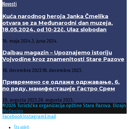
Novosti
Kuća narodnog heroja Janka Čmelika
otvara se za Međunarodni dan muzeja,
18.05.2024, od 10-22č. Ulaz slobodan
16. maja 2024.
3. juna 2024.
Daibau magazin – Upoznajemo istoriju
Vojvodine kroz znamenitosti Stare Pazove
18. decembra 2023.
18. decembra 2023.
Привремено се одлаже одржавање, 6.
по реду, манифестације Гастро Срем
28. avgusta 2023.
28. avgusta 2023.
©2026 Turistička organizacija opštine Stara Pazova. Dizajn
MyDesign
Facebook
Instagram
Email
Šta videti