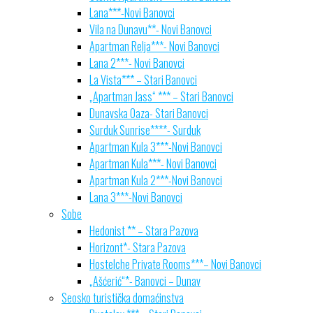
Lana***-Novi Banovci
Vila na Dunavu**- Novi Banovci
Apartman Relja***- Novi Banovci
Lana 2***- Novi Banovci
La Vista*** – Stari Banovci
„Apartman Jass“ *** – Stari Banovci
Dunavska Oaza- Stari Banovci
Surduk Sunrise****- Surduk
Apartman Kula 3***-Novi Banovci
Apartman Kula***- Novi Banovci
Apartman Kula 2***-Novi Banovci
Lana 3***-Novi Banovci
Sobe
Hedonist ** – Stara Pazova
Horizont*- Stara Pazova
Hostelche Private Rooms***– Novi Banovci
„Ašćerić“*- Banovci – Dunav
Seosko turistička domaćinstva