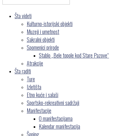
Šta videti
Kulturno-istorijski objekti
Muzeji i umetnost
Sakralni objekti
Spomenici prirode
Stablo „Bele topole kod Stare Pazove“
Atrakcije
Šta raditi
Ture
Izletišta
Etno kuće i salaši
Sportsko-rekreativni sadržaji
Manifestacije
O manifestacijama
Kalendar manifestacija
Šoping