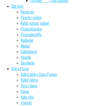
Pustolov *** – Stari Banovci
Gde jesti
Restorani
Picerije i grilovi
Kafići, kafane, pabovi
Poslastičarnice
Pazovačka kifla
Nadlacke
Medari
Čokolaterija
Vinarije
Destilerije
Više o Pazovi
Dobro došli u Staru Pazovu
Reljef i klima
Flora i fauna
Dunav
Kako stići
Istorijat