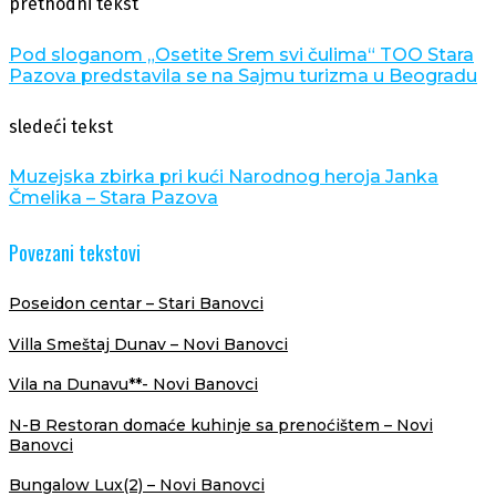
prethodni tekst
Pod sloganom „Osetite Srem svi čulima“ TOO Stara
Pazova predstavila se na Sajmu turizma u Beogradu
sledeći tekst
Muzejska zbirka pri kući Narodnog heroja Janka
Čmelika – Stara Pazova
Povezani tekstovi
Poseidon centar – Stari Banovci
Villa Smeštaj Dunav – Novi Banovci
Vila na Dunavu**- Novi Banovci
N-B Restoran domaće kuhinje sa prenoćištem – Novi
Banovci
Bungalow Lux(2) – Novi Banovci