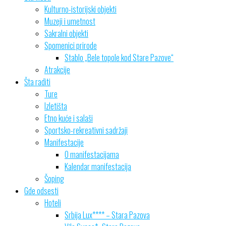
Kulturno-istorijski objekti
Muzeji i umetnost
Sakralni objekti
Spomenici prirode
Stablo „Bele topole kod Stare Pazove“
Atrakcije
Šta raditi
Ture
Izletišta
Etno kuće i salaši
Sportsko-rekreativni sadržaji
Manifestacije
O manifestacijama
Kalendar manifestacija
Šoping
Gde odsesti
Hoteli
Srbija Lux**** – Stara Pazova