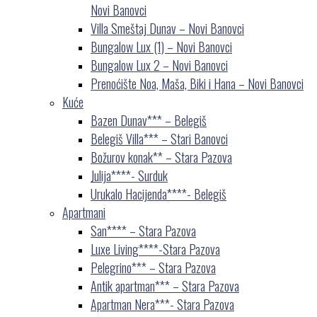
Novi Banovci
Villa Smeštaj Dunav – Novi Banovci
Bungalow Lux (1) – Novi Banovci
Bungalow Lux 2 – Novi Banovci
Prenoćište Noa, Maša, Biki i Hana – Novi Banovci
Kuće
Bazen Dunav*** – Belegiš
Belegiš Villa*** – Stari Banovci
Božurov konak** – Stara Pazova
Julija****- Surduk
Urukalo Hacijenda****- Belegiš
Apartmani
San**** – Stara Pazova
Luxe Living****-Stara Pazova
Pelegrino*** – Stara Pazova
Antik apartman*** – Stara Pazova
Apartman Nera***- Stara Pazova