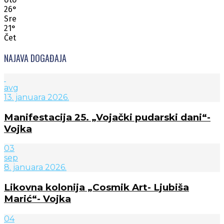
26
°
Sre
21
°
Čet
NAJAVA DOGAĐAJA
avg
13. januara 2026.
Manifestacija 25. „Vojački pudarski dani“-
Vojka
03
sep
8. januara 2026.
Likovna kolonija „Cosmik Art- Ljubiša
Marić“- Vojka
04