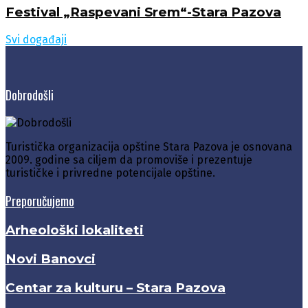
Festival „Raspevani Srem“-Stara Pazova
Svi događaji
Dobrodošli
Turistička organizacija opštine Stara Pazova je osnovana
2009. godine sa ciljem da promoviše i prezentuje
turističke i privredne potencijale opštine.
Preporučujemo
Arheološki lokaliteti
Novi Banovci
Centar za kulturu – Stara Pazova