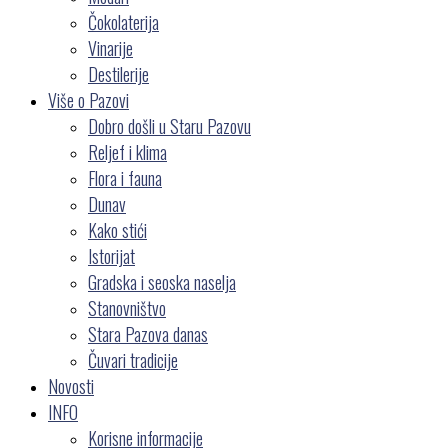
Čokolaterija
Vinarije
Destilerije
Više o Pazovi
Dobro došli u Staru Pazovu
Reljef i klima
Flora i fauna
Dunav
Kako stići
Istorijat
Gradska i seoska naselja
Stanovništvo
Stara Pazova danas
Čuvari tradicije
Novosti
INFO
Korisne informacije