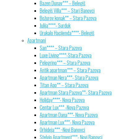
Bazen Dunav*** – Belegiš
Belegiš Villa*** – Stari Banovci
Božurov konak** – Stara Pazova
Julija****- Surduk
Urukalo Hacijenda****- Belegiš
Apartmani
San**** – Stara Pazova
Luxe Living****-Stara Pazova
Pelegrino*** – Stara Pazova
Antik apartman*** – Stara Pazova
Apartman Nera***- Stara Pazova
Titan App** – Stara Pazova
Apartman Stara Pazova**- Stara Pazova
Holiday****- Nova Pazova
Centar Lux*** -Nova Pazova
Apartman Dana***- Nova Pazova
Apartman Lux***- Nova Pazova
Orhideja*** −Novi Banovci
Stelvio Apartment***- Novi Banovci