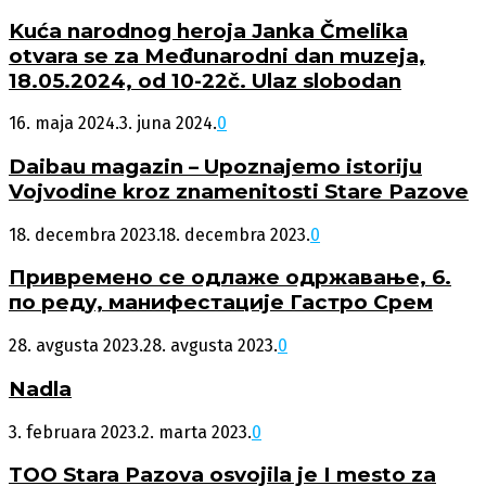
Kuća narodnog heroja Janka Čmelika
otvara se za Međunarodni dan muzeja,
18.05.2024, od 10-22č. Ulaz slobodan
16. maja 2024.
3. juna 2024.
0
Daibau magazin – Upoznajemo istoriju
Vojvodine kroz znamenitosti Stare Pazove
18. decembra 2023.
18. decembra 2023.
0
Привремено се одлаже одржавање, 6.
по реду, манифестације Гастро Срем
28. avgusta 2023.
28. avgusta 2023.
0
Nadla
3. februara 2023.
2. marta 2023.
0
TOO Stara Pazova osvojila je I mesto za