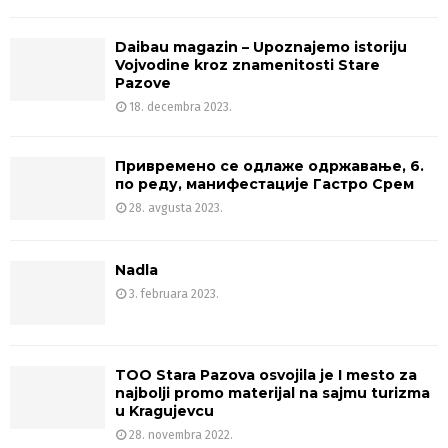
Daibau magazin – Upoznajemo istoriju
Vojvodine kroz znamenitosti Stare
Pazove
18. decembra 2023.
Привремено се одлаже одржавање, 6.
по реду, манифестације Гастро Срем
28. avgusta 2023.
Nadla
3. februara 2023.
TOO Stara Pazova osvojila je I mesto za
najbolji promo materijal na sajmu turizma
u Kragujevcu
28. novembra 2022.