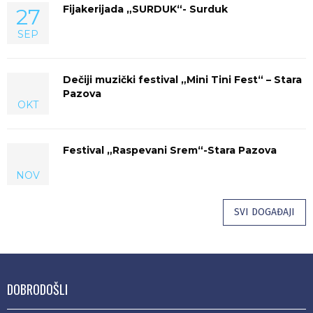
Fijakerijada „SURDUK“- Surduk
27
SEP
Dečiji muzički festival „Mini Tini Fest“ – Stara
Pazova
OKT
Festival „Raspevani Srem“-Stara Pazova
NOV
SVI DOGAĐAJI
DOBRODOŠLI