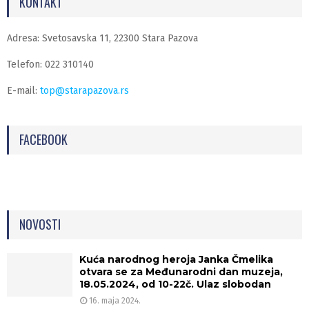
KONTAKT
Adresa: Svetosavska 11, 22300 Stara Pazova
Telefon: 022 310140
E-mail:
top@starapazova.rs
FACEBOOK
NOVOSTI
Kuća narodnog heroja Janka Čmelika
otvara se za Međunarodni dan muzeja,
18.05.2024, od 10-22č. Ulaz slobodan
16. maja 2024.