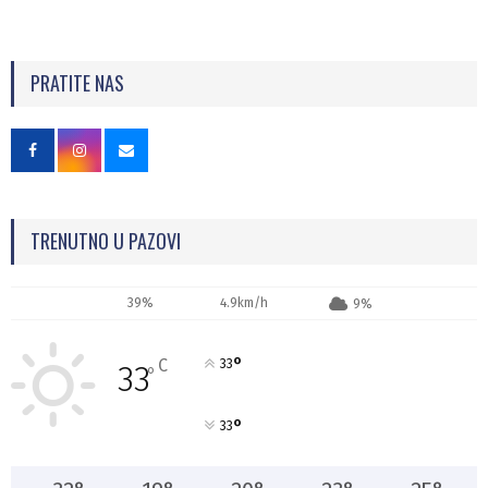
PRATITE NAS
TRENUTNO U PAZOVI
39%
4.9km/h
9%
°
C
33
33
°
°
33