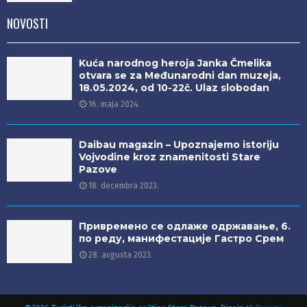
NOVOSTI
Kuća narodnog heroja Janka Čmelika
otvara se za Međunarodni dan muzeja,
18.05.2024, od 10-22č. Ulaz slobodan
16. maja 2024.
Daibau magazin – Upoznajemo istoriju
Vojvodine kroz znamenitosti Stare
Pazove
18. decembra 2023.
Привремено се одлаже одржавање, 6.
по реду, манифестације Гастро Срем
28. avgusta 2023.