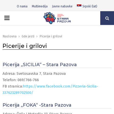
O nama
Multimedija
Javne nabavke
Srpski (lat)
PRIMARY
MENU
Naslovna
Gde jesti
Picerije i grilovi
Picerije i grilovi
Picerija „SICILIA“ – Stara Pazova
Adresa: Svetosavska 7, Stara Pazova
Telefon: 069/766-766
FB stranica:
https://www.facebook.com/Pizzeria-Sicilia-
337623289702500/
Picerija „FOKA“ -Stara Pazova
Adresa: Ćirila i Metodija 13, Stara Pazova