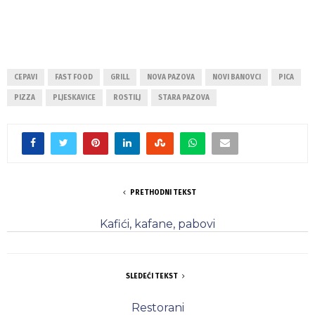
CEPAVI
FAST FOOD
GRILL
NOVA PAZOVA
NOVI BANOVCI
PICA
PIZZA
PLJESKAVICE
ROSTILJ
STARA PAZOVA
PRETHODNI TEKST
Kafići, kafane, pabovi
SLEDEĆI TEKST
Restorani