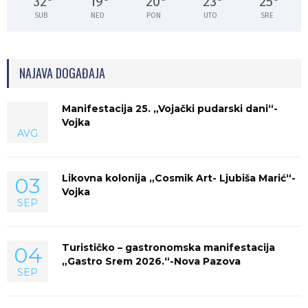
32
°
19
°
20
°
23
°
25
°
SUB
NED
PON
UTO
SRE
NAJAVA DOGAĐAJA
Manifestacija 25. „Vojački pudarski dani“-
Vojka
AVG
Likovna kolonija „Cosmik Art- Ljubiša Marić“-
03
Vojka
SEP
Turističko – gastronomska manifestacija
04
„Gastro Srem 2026.“-Nova Pazova
SEP