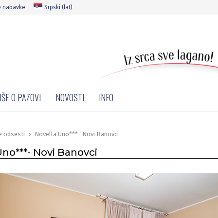
e nabavke
Srpski (lat)
IŠE O PAZOVI
NOVOSTI
INFO
e odsesti
Novella Uno***- Novi Banovci
Uno***- Novi Banovci