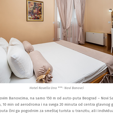
Hotel Novella Uno ***- Novi Banovci
Novim Banovcima, na samo 150 m od auto-puta Beograd – Novi Sad
, 10 min od aerodroma i na svega 20 minuta od centra glavnog g
puta čini ga pogodnim za smeštaj turista u tranzitu, ali i individua