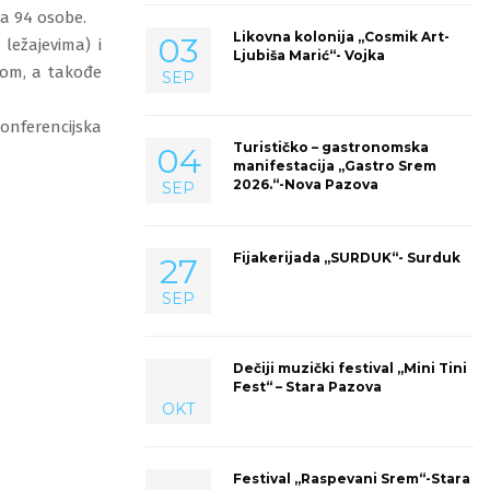
a 94 osobe.
Likovna kolonija „Cosmik Art-
03
ležajevima) i
Ljubiša Marić“- Vojka
mom, a takođe
SEP
konferencijska
Turističko – gastronomska
04
manifestacija „Gastro Srem
2026.“-Nova Pazova
SEP
Fijakerijada „SURDUK“- Surduk
27
SEP
Dečiji muzički festival „Mini Tini
Fest“ – Stara Pazova
OKT
Festival „Raspevani Srem“-Stara