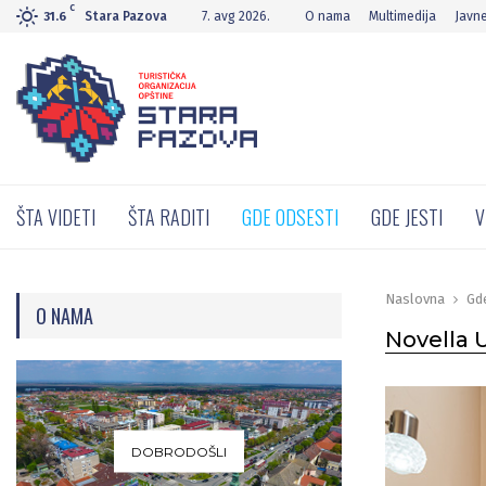
C
Stara Pazova
7. avg 2026.
O nama
Multimedija
Javn
31.6
ŠTA VIDETI
ŠTA RADITI
GDE ODSESTI
GDE JESTI
V
Naslovna
Gd
O NAMA
Novella 
DOBRODOŠLI