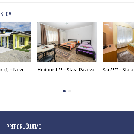
KSTOVI
 (1) – Novi
Hedonist ** – Stara Pazova
San**** – Star
PREPORUČUJEMO