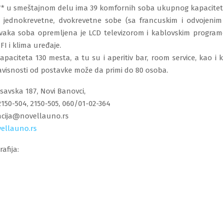
* u smeštajnom delu ima 39 komfornih soba ukupnog kapacitet
jednokrevetne, dvokrevetne sobe (sa francuskim i odvojenim 
vaka soba opremljena je LCD televizorom i kablovskim progra
FI i klima uređaje.
apaciteta 130 mesta, a tu su i aperitiv bar, room service, kao i 
avisnosti od postavke može da primi do 80 osoba.
savska 187, Novi Banovci,
2150-504, 2150-505, 060/01-02-364
vacija@novellauno.rs
ellauno.rs
rafija: