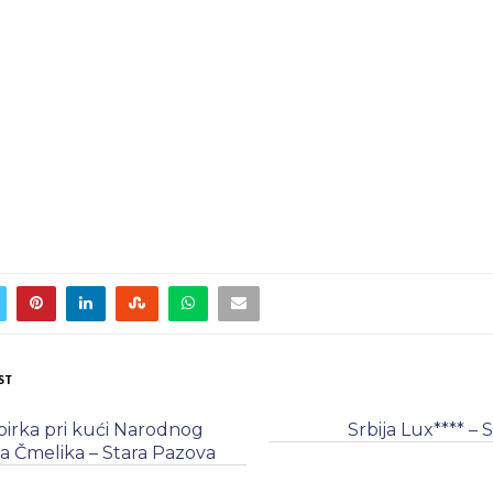
ST
irka pri kući Narodnog
Srbija Lux**** – 
a Čmelika – Stara Pazova