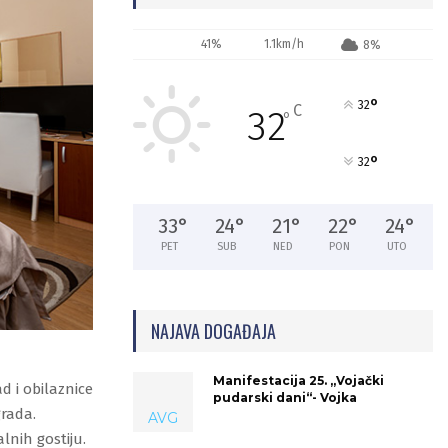
41%
1.1km/h
8%
°
32
C
32
°
°
32
33
°
24
°
21
°
22
°
24
°
PET
SUB
NED
PON
UTO
NAJAVA DOGAĐAJA
Manifestacija 25. „Vojački
 i obilaznice
pudarski dani“- Vojka
rada.
AVG
lnih gostiju.