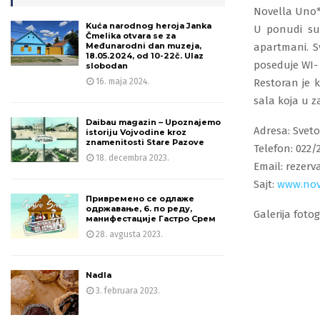
Novella Uno*
Kuća narodnog heroja Janka
U ponudi su 
Čmelika otvara se za
Međunarodni dan muzeja,
apartmani. S
18.05.2024, od 10-22č. Ulaz
poseduje WI- 
slobodan
16. maja 2024.
Restoran je k
sala koja u z
Daibau magazin – Upoznajemo
Adresa: Sveto
istoriju Vojvodine kroz
znamenitosti Stare Pazove
Telefon: 022/
18. decembra 2023.
Email: rezer
Sajt:
www.nov
Привремено се одлаже
одржавање, 6. по реду,
Galerija fotog
манифестације Гастро Срем
28. avgusta 2023.
Nadla
3. februara 2023.