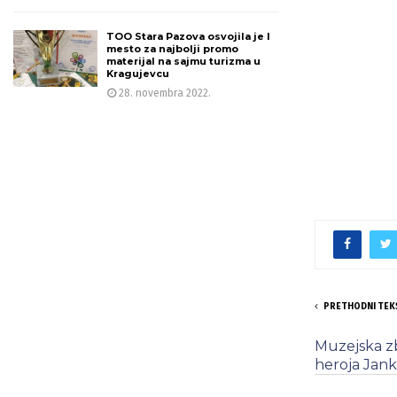
TOO Stara Pazova osvojila je I
mesto za najbolji promo
materijal na sajmu turizma u
Kragujevcu
28. novembra 2022.
PRETHODNI TEK
Muzejska zb
heroja Jank