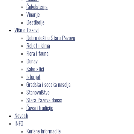
Čokolaterija
Vinarije
Destilerije
Više o Pazovi
Dobro došli u Staru Pazovu
Reljef i klima
Flora i fauna
Dunav
Kako stići
Istorijat
Gradska i seoska naselja
Stanovništvo
Stara Pazova danas
Čuvari tradicije
Novosti
INFO
Korisne informacije