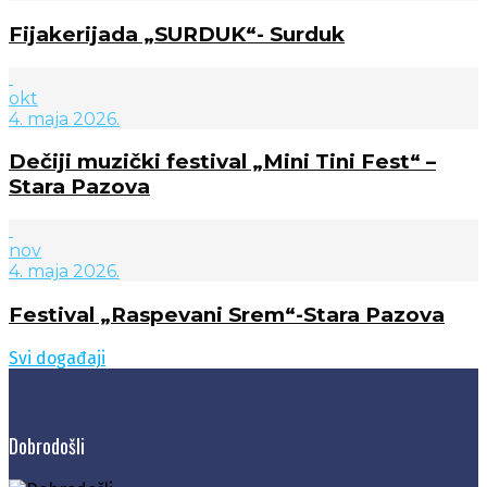
Fijakerijada „SURDUK“- Surduk
okt
4. maja 2026.
Dečiji muzički festival „Mini Tini Fest“ –
Stara Pazova
nov
4. maja 2026.
Festival „Raspevani Srem“-Stara Pazova
Svi događaji
Dobrodošli