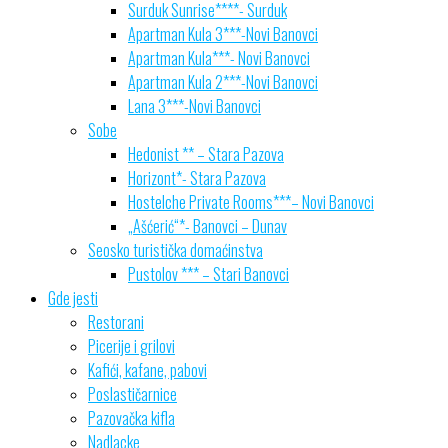
Surduk Sunrise****- Surduk
Apartman Kula 3***-Novi Banovci
Apartman Kula***- Novi Banovci
Apartman Kula 2***-Novi Banovci
Lana 3***-Novi Banovci
Sobe
Hedonist ** – Stara Pazova
Horizont*- Stara Pazova
Hostelche Private Rooms***– Novi Banovci
„Ašćerić“*- Banovci – Dunav
Seosko turistička domaćinstva
Pustolov *** – Stari Banovci
Gde jesti
Restorani
Picerije i grilovi
Kafići, kafane, pabovi
Poslastičarnice
Pazovačka kifla
Nadlacke