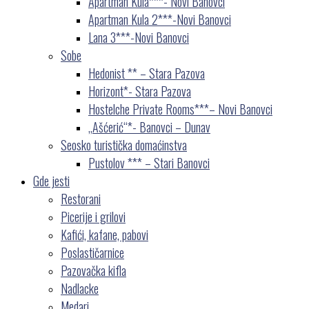
Apartman Kula***- Novi Banovci
Apartman Kula 2***-Novi Banovci
Lana 3***-Novi Banovci
Sobe
Hedonist ** – Stara Pazova
Horizont*- Stara Pazova
Hostelche Private Rooms***– Novi Banovci
„Ašćerić“*- Banovci – Dunav
Seosko turistička domaćinstva
Pustolov *** – Stari Banovci
Gde jesti
Restorani
Picerije i grilovi
Kafići, kafane, pabovi
Poslastičarnice
Pazovačka kifla
Nadlacke
Medari