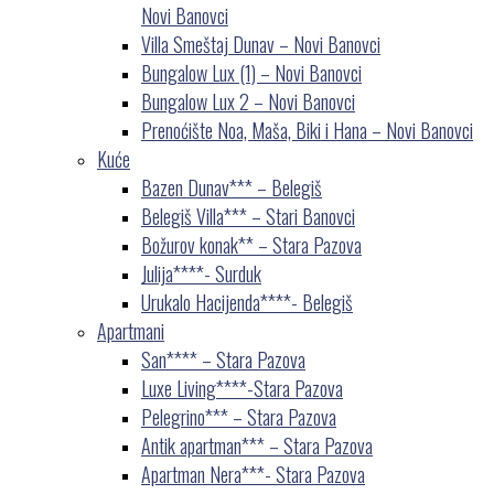
Novi Banovci
Villa Smeštaj Dunav – Novi Banovci
Bungalow Lux (1) – Novi Banovci
Bungalow Lux 2 – Novi Banovci
Prenoćište Noa, Maša, Biki i Hana – Novi Banovci
Kuće
Bazen Dunav*** – Belegiš
Belegiš Villa*** – Stari Banovci
Božurov konak** – Stara Pazova
Julija****- Surduk
Urukalo Hacijenda****- Belegiš
Apartmani
San**** – Stara Pazova
Luxe Living****-Stara Pazova
Pelegrino*** – Stara Pazova
Antik apartman*** – Stara Pazova
Apartman Nera***- Stara Pazova