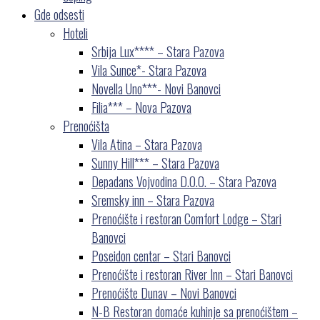
Gde odsesti
Hoteli
Srbija Lux**** – Stara Pazova
Vila Sunce*- Stara Pazova
Novella Uno***- Novi Banovci
Filia*** – Nova Pazova
Prenoćišta
Vila Atina – Stara Pazova
Sunny Hill*** – Stara Pazova
Depadans Vojvodina D.O.O. – Stara Pazova
Sremsky inn – Stara Pazova
Prenoćište i restoran Comfort Lodge – Stari
Banovci
Poseidon centar – Stari Banovci
Prenoćište i restoran River Inn – Stari Banovci
Prenoćište Dunav – Novi Banovci
N-B Restoran domaće kuhinje sa prenoćištem –