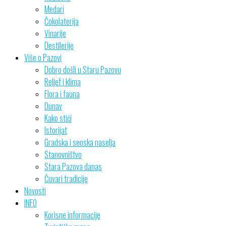
Medari
Čokolaterija
Vinarije
Destilerije
Više o Pazovi
Dobro došli u Staru Pazovu
Reljef i klima
Flora i fauna
Dunav
Kako stići
Istorijat
Gradska i seoska naselja
Stanovništvo
Stara Pazova danas
Čuvari tradicije
Novosti
INFO
Korisne informacije