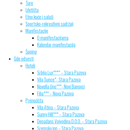
Ture
Izletišta
Etno kuće i salaši
Sportsko-rekreativni sadržaji
Manifestacije
O manifestacijama
Kalendar manifestacija
Šoping
Gde odsesti
Hoteli
Srbija Lux**** – Stara Pazova
Vila Sunce*- Stara Pazova
Novella Uno***- Novi Banovci
Filia*** – Nova Pazova
Prenoćišta
Vila Atina – Stara Pazova
Sunny Hill*** – Stara Pazova
Depadans Vojvodina D.O.O. – Stara Pazova
Sremsky inn – Stara Pazova