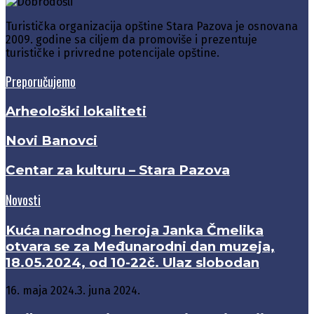
Turistička organizacija opštine Stara Pazova je osnovana
2009. godine sa ciljem da promoviše i prezentuje
turističke i privredne potencijale opštine.
Preporučujemo
Arheološki lokaliteti
Novi Banovci
Centar za kulturu – Stara Pazova
Novosti
Kuća narodnog heroja Janka Čmelika
otvara se za Međunarodni dan muzeja,
18.05.2024, od 10-22č. Ulaz slobodan
16. maja 2024.
3. juna 2024.