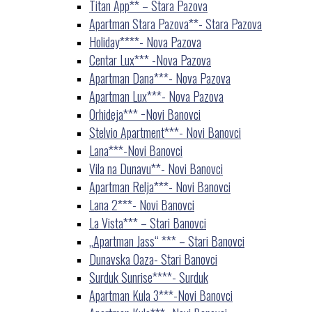
Titan App** – Stara Pazova
Apartman Stara Pazova**- Stara Pazova
Holiday****- Nova Pazova
Centar Lux*** -Nova Pazova
Apartman Dana***- Nova Pazova
Apartman Lux***- Nova Pazova
Orhideja*** −Novi Banovci
Stelvio Apartment***- Novi Banovci
Lana***-Novi Banovci
Vila na Dunavu**- Novi Banovci
Apartman Relja***- Novi Banovci
Lana 2***- Novi Banovci
La Vista*** – Stari Banovci
„Apartman Jass“ *** – Stari Banovci
Dunavska Oaza- Stari Banovci
Surduk Sunrise****- Surduk
Apartman Kula 3***-Novi Banovci