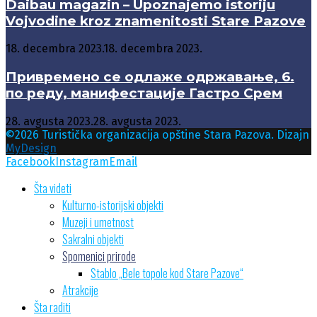
Daibau magazin – Upoznajemo istoriju
Vojvodine kroz znamenitosti Stare Pazove
18. decembra 2023.
18. decembra 2023.
Привремено се одлаже одржавање, 6.
по реду, манифестације Гастро Срем
28. avgusta 2023.
28. avgusta 2023.
©2026 Turistička organizacija opštine Stara Pazova. Dizajn
MyDesign
Facebook
Instagram
Email
Šta videti
Kulturno-istorijski objekti
Muzeji i umetnost
Sakralni objekti
Spomenici prirode
Stablo „Bele topole kod Stare Pazove“
Atrakcije
Šta raditi