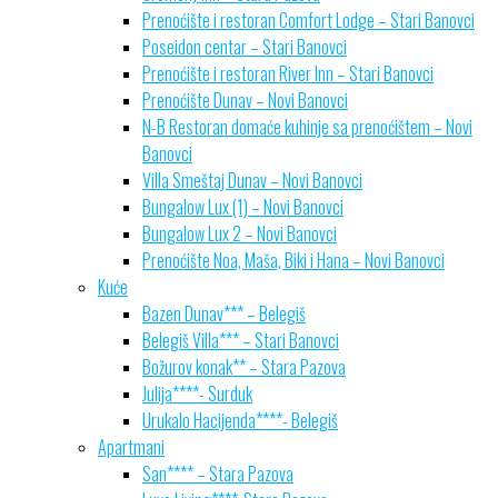
Prenoćište i restoran Comfort Lodge – Stari Banovci
Poseidon centar – Stari Banovci
Prenoćište i restoran River Inn – Stari Banovci
Prenoćište Dunav – Novi Banovci
N-B Restoran domaće kuhinje sa prenoćištem – Novi
Banovci
Villa Smeštaj Dunav – Novi Banovci
Bungalow Lux (1) – Novi Banovci
Bungalow Lux 2 – Novi Banovci
Prenoćište Noa, Maša, Biki i Hana – Novi Banovci
Kuće
Bazen Dunav*** – Belegiš
Belegiš Villa*** – Stari Banovci
Božurov konak** – Stara Pazova
Julija****- Surduk
Urukalo Hacijenda****- Belegiš
Apartmani
San**** – Stara Pazova