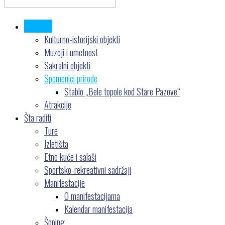
Šta videti
Kulturno-istorijski objekti
Muzeji i umetnost
Sakralni objekti
Spomenici prirode
Stablo „Bele topole kod Stare Pazove“
Atrakcije
Šta raditi
Ture
Izletišta
Etno kuće i salaši
Sportsko-rekreativni sadržaji
Manifestacije
O manifestacijama
Kalendar manifestacija
Šoping