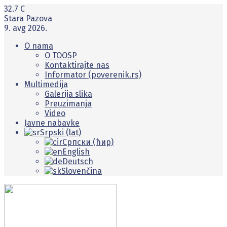
32.7
C
Stara Pazova
9. avg 2026.
O nama
O TOOSP
Kontaktirajte nas
Informator (poverenik.rs)
Multimedija
Galerija slika
Preuzimanja
Video
Javne nabavke
Srpski (lat)
Српски (ћир)
English
Deutsch
Slovenčina