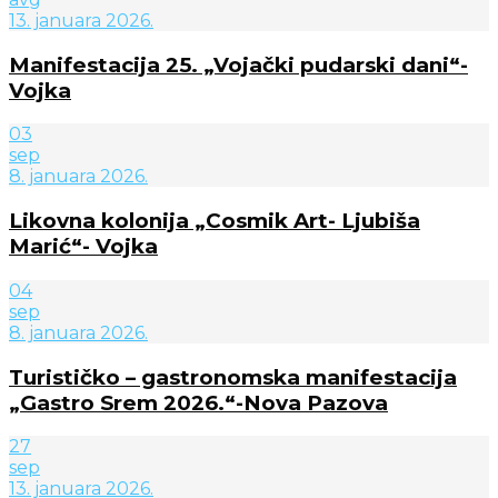
13. januara 2026.
Manifestacija 25. „Vojački pudarski dani“-
Vojka
03
sep
8. januara 2026.
Likovna kolonija „Cosmik Art- Ljubiša
Marić“- Vojka
04
sep
8. januara 2026.
Turističko – gastronomska manifestacija
„Gastro Srem 2026.“-Nova Pazova
27
sep
13. januara 2026.