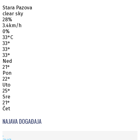
Stara Pazova
clear sky
28%
3.4km/h
0%
33
°
C
33
°
33
°
33
°
Ned
21
°
Pon
22
°
Uto
25
°
Sre
21
°
Čet
NAJAVA DOGAĐAJA
avg