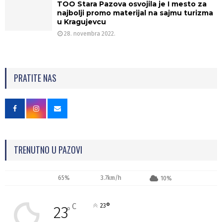
TOO Stara Pazova osvojila je I mesto za
najbolji promo materijal na sajmu turizma
u Kragujevcu
28. novembra 2022.
PRATITE NAS
TRENUTNO U PAZOVI
65%
3.7km/h
10%
°
C
23
23
°