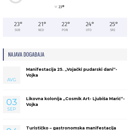
°
23
23
°
21
°
22
°
24
°
25
°
SUB
NED
PON
UTO
SRE
NAJAVA DOGAĐAJA
Manifestacija 25. „Vojački pudarski dani“-
Vojka
AVG
Likovna kolonija „Cosmik Art- Ljubiša Marić“-
03
Vojka
SEP
Turističko – gastronomska manifestacija