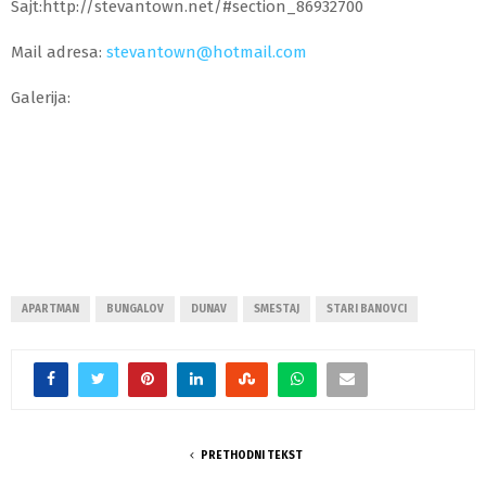
Sajt:http://stevantown.net/#section_86932700
Mail adresa:
stevantown@hotmail.com
Galerija:
APARTMAN
BUNGALOV
DUNAV
SMESTAJ
STARI BANOVCI
PRETHODNI TEKST