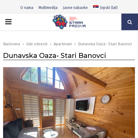
O nama
Multimedija
Javne nabavke
Srpski (lat)
PRIMARY
MENU
Naslovna
Gde odsesti
Apartmani
Dunavska Oaza- Stari Banovci
Dunavska Oaza- Stari Banovci