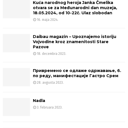
Kuća narodnog heroja Janka Čmelika
otvara se za Međunarodni dan muzeja,
18.05.2024, od 10-22č. Ulaz slobodan
16. maja 2024.
Daibau magazin – Upoznajemo istoriju
Vojvodine kroz znamenitosti Stare
Pazove
18. decembra 2023.
Привремено се одлаже одржавање, 6.
по реду, манифестације Гастро Срем
28. avgusta 2023.
Nadla
3. februara 2023.