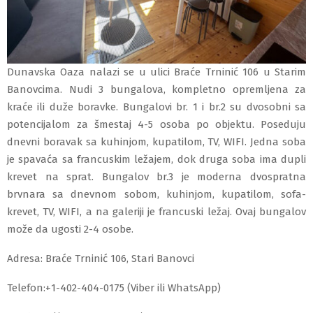
Dunavska Oaza nalazi se u ulici Braće Trninić 106 u Starim
Banovcima. Nudi 3 bungalova, kompletno opremljena za
kraće ili duže boravke. Bungalovi br. 1 i br.2 su dvosobni sa
potencijalom za šmestaj 4-5 osoba po objektu. Poseduju
dnevni boravak sa kuhinjom, kupatilom, TV, WIFI. Jedna soba
je spavaća sa francuskim ležajem, dok druga soba ima dupli
krevet na sprat. Bungalov br.3 je moderna dvospratna
brvnara sa dnevnom sobom, kuhinjom, kupatilom, sofa-
krevet, TV, WIFI, a na galeriji je francuski ležaj. Ovaj bungalov
može da ugosti 2-4 osobe.
Adresa: Braće Trninić 106, Stari Banovci
Telefon:
+
1-402-404-0175
(Viber ili WhatsApp)