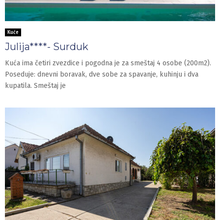
Kuće
Julija****- Surduk
Kuća ima četiri zvezdice i pogodna je za smeštaj 4 osobe (200m2).
Poseduje: dnevni boravak, dve sobe za spavanje, kuhinju i dva
kupatila. Smeštaj je