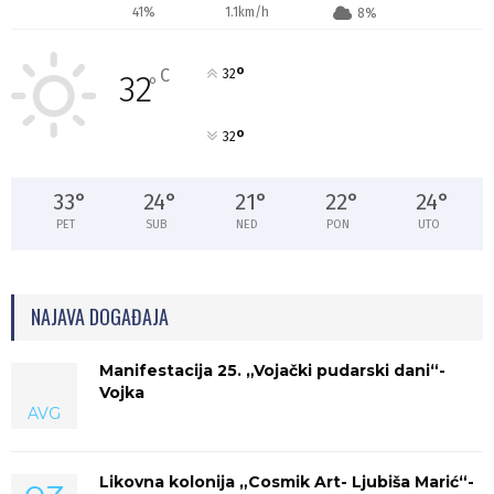
41%
1.1km/h
8%
°
C
32
32
°
°
32
33
°
24
°
21
°
22
°
24
°
PET
SUB
NED
PON
UTO
NAJAVA DOGAĐAJA
Manifestacija 25. „Vojački pudarski dani“-
Vojka
AVG
Likovna kolonija „Cosmik Art- Ljubiša Marić“-