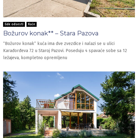
Gde odsesti
Kuće
Božurov konak** – Stara Pazova
“Božurov konak” kuća ima dve zvezdice i nalazi se u ulici
Karađorđeva 72 u Staroj Pazovi. Poseduju 4 spavaće sobe sa 12
ležajeva, kompletno opremljenu