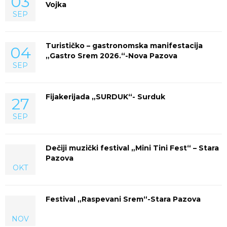
03
Vojka
SEP
Turističko – gastronomska manifestacija
04
„Gastro Srem 2026.“-Nova Pazova
SEP
Fijakerijada „SURDUK“- Surduk
27
SEP
Dečiji muzički festival „Mini Tini Fest“ – Stara
Pazova
OKT
Festival „Raspevani Srem“-Stara Pazova
NOV