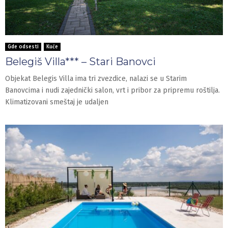
Gde odsesti
Kuće
Belegiš Villa*** – Stari Banovci
Objekat Belegis Villa ima tri zvezdice, nalazi se u Starim
Banovcima i nudi zajednički salon, vrt i pribor za pripremu roštilja.
Klimatizovani smeštaj je udaljen