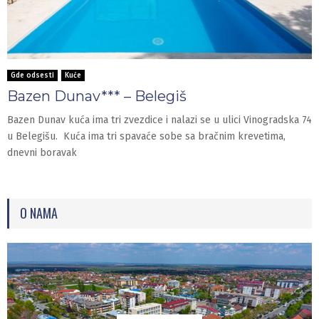
Gde odsesti
Kuće
Bazen Dunav*** – Belegiš
Bazen Dunav kuća ima tri zvezdice i nalazi se u ulici Vinogradska 74
u Belegišu. Kuća ima tri spavaće sobe sa bračnim krevetima,
dnevni boravak
O NAMA