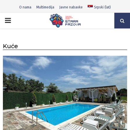
O nama
Multimedija
Javne nabavke
Srpski (lat)
PRIMARY
MENU
Kuće