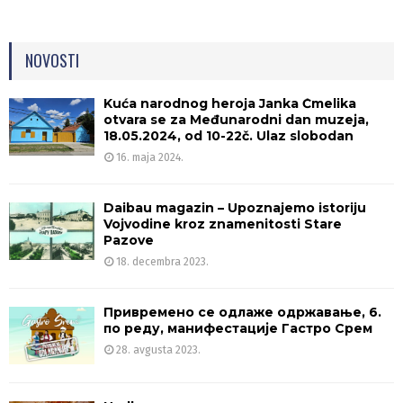
NOVOSTI
Kuća narodnog heroja Janka Čmelika
otvara se za Međunarodni dan muzeja,
18.05.2024, od 10-22č. Ulaz slobodan
16. maja 2024.
Daibau magazin – Upoznajemo istoriju
Vojvodine kroz znamenitosti Stare
Pazove
18. decembra 2023.
Привремено се одлаже одржавање, 6.
по реду, манифестације Гастро Срем
28. avgusta 2023.