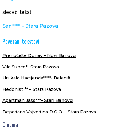
sledeći tekst
San**** – Stara Pazova
Povezani tekstovi
Prenoćište Dunav – Novi Banovci
Vila Sunce*- Stara Pazova
Urukalo Hacijenda****- Belegiš
Hedonist ** – Stara Pazova
Apartman Jass***- Stari Banovci
Depadans Vojvodina D.O.O. – Stara Pazova
O nama