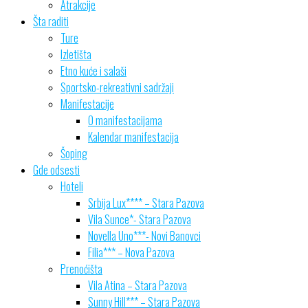
Atrakcije
Šta raditi
Ture
Izletišta
Etno kuće i salaši
Sportsko-rekreativni sadržaji
Manifestacije
O manifestacijama
Kalendar manifestacija
Šoping
Gde odsesti
Hoteli
Srbija Lux**** – Stara Pazova
Vila Sunce*- Stara Pazova
Novella Uno***- Novi Banovci
Filia*** – Nova Pazova
Prenoćišta
Vila Atina – Stara Pazova
Sunny Hill*** – Stara Pazova