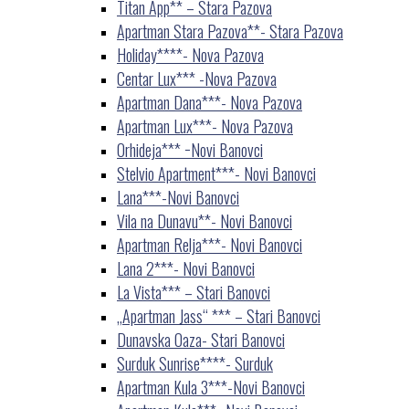
Titan App** – Stara Pazova
Apartman Stara Pazova**- Stara Pazova
Holiday****- Nova Pazova
Centar Lux*** -Nova Pazova
Apartman Dana***- Nova Pazova
Apartman Lux***- Nova Pazova
Orhideja*** −Novi Banovci
Stelvio Apartment***- Novi Banovci
Lana***-Novi Banovci
Vila na Dunavu**- Novi Banovci
Apartman Relja***- Novi Banovci
Lana 2***- Novi Banovci
La Vista*** – Stari Banovci
„Apartman Jass“ *** – Stari Banovci
Dunavska Oaza- Stari Banovci
Surduk Sunrise****- Surduk
Apartman Kula 3***-Novi Banovci