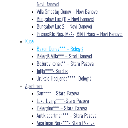
Novi Banovci
Villa Smeštaj Dunav – Novi Banovci
Bungalow Lux (1) – Novi Banovci
Bungalow Lux 2 – Novi Banovci
Prenoćište Noa, Maša, Biki i Hana – Novi Banovci
Kuće
Bazen Dunav*** – Belegiš
Belegiš Villa*** – Stari Banovci
Božurov konak** – Stara Pazova
Julija****- Surduk
Urukalo Hacijenda****- Belegiš
Apartmani
San**** – Stara Pazova
Luxe Living****-Stara Pazova
Pelegrino*** – Stara Pazova
Antik apartman*** – Stara Pazova
Apartman Nera***- Stara Pazova