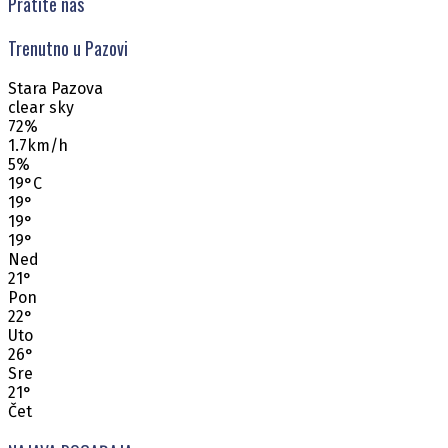
Pratite nas
Trenutno u Pazovi
Stara Pazova
clear sky
72%
1.7km/h
5%
19
°
C
19
°
19
°
19
°
Ned
21
°
Pon
22
°
Uto
26
°
Sre
21
°
Čet