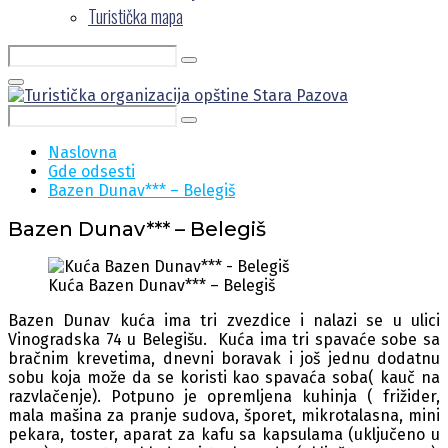
Turistička mapa
Search
Search
for:
Primary
Menu
Search
Search
for:
Naslovna
Gde odsesti
Bazen Dunav*** – Belegiš
Bazen Dunav*** – Belegiš
Kuća Bazen Dunav*** – Belegiš
Bazen Dunav kuća ima tri zvezdice i nalazi se u ulici
Vinogradska 74 u Belegišu. Kuća ima tri spavaće sobe sa
bračnim krevetima, dnevni boravak i još jednu dodatnu
sobu koja može da se koristi kao spavaća soba( kauč na
razvlačenje). Potpuno je opremljena kuhinja ( frižider,
mala mašina za pranje sudova, šporet, mikrotalasna, mini
pekara, toster, aparat za kafu sa kapsulama (uključeno u