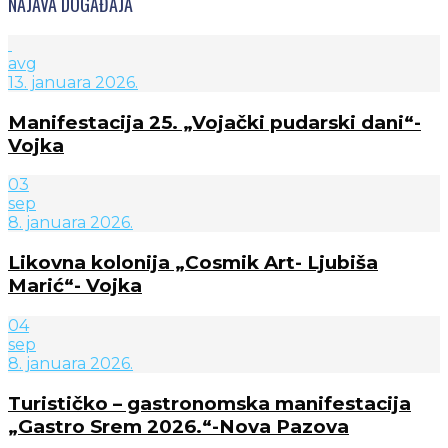
NAJAVA DOGAĐAJA
avg
13. januara 2026.
Manifestacija 25. „Vojački pudarski dani“-
Vojka
03
sep
8. januara 2026.
Likovna kolonija „Cosmik Art- Ljubiša
Marić“- Vojka
04
sep
8. januara 2026.
Turističko – gastronomska manifestacija
„Gastro Srem 2026.“-Nova Pazova