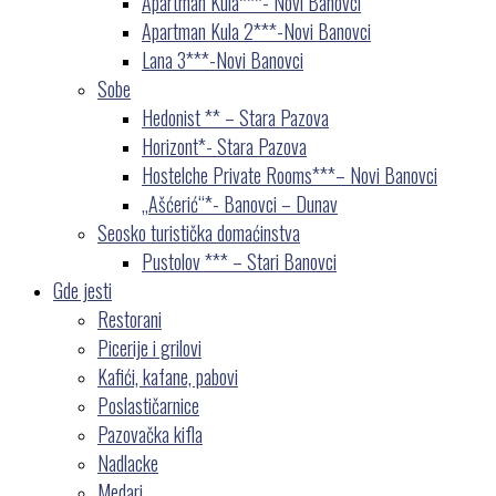
Apartman Kula***- Novi Banovci
Apartman Kula 2***-Novi Banovci
Lana 3***-Novi Banovci
Sobe
Hedonist ** – Stara Pazova
Horizont*- Stara Pazova
Hostelche Private Rooms***– Novi Banovci
„Ašćerić“*- Banovci – Dunav
Seosko turistička domaćinstva
Pustolov *** – Stari Banovci
Gde jesti
Restorani
Picerije i grilovi
Kafići, kafane, pabovi
Poslastičarnice
Pazovačka kifla
Nadlacke
Medari