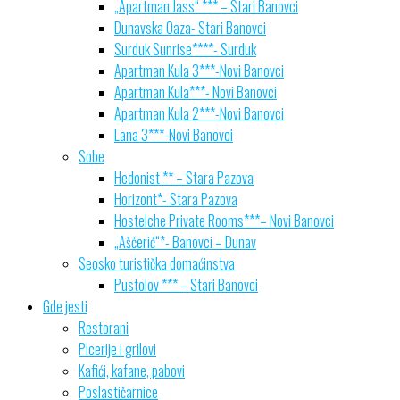
„Apartman Jass“ *** – Stari Banovci
Dunavska Oaza- Stari Banovci
Surduk Sunrise****- Surduk
Apartman Kula 3***-Novi Banovci
Apartman Kula***- Novi Banovci
Apartman Kula 2***-Novi Banovci
Lana 3***-Novi Banovci
Sobe
Hedonist ** – Stara Pazova
Horizont*- Stara Pazova
Hostelche Private Rooms***– Novi Banovci
„Ašćerić“*- Banovci – Dunav
Seosko turistička domaćinstva
Pustolov *** – Stari Banovci
Gde jesti
Restorani
Picerije i grilovi
Kafići, kafane, pabovi
Poslastičarnice