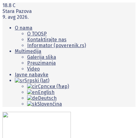
18.8
C
Stara Pazova
9. avg 2026.
O nama
O TOOSP
Kontaktirajte nas
Informator (poverenik.rs)
Multimedija
Galerija slika
Preuzimanja
Video
Javne nabavke
Srpski (lat)
Српски (ћир)
English
Deutsch
Slovenčina