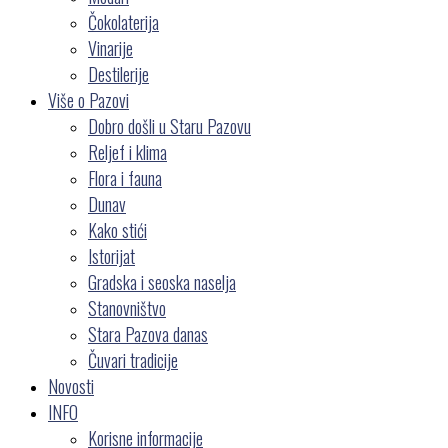
Čokolaterija
Vinarije
Destilerije
Više o Pazovi
Dobro došli u Staru Pazovu
Reljef i klima
Flora i fauna
Dunav
Kako stići
Istorijat
Gradska i seoska naselja
Stanovništvo
Stara Pazova danas
Čuvari tradicije
Novosti
INFO
Korisne informacije