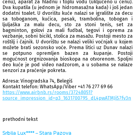
cenu), aparat za hladnu i toplu vodu (uključeno u cenu).
Dva kupatila (u jednom je hidromasažna kada) i još jedan
dodatni toalet. U dvorištu kuće nalazi se igralište za decu
sa toboganom, kućica, pesak, trambolina, tobogan i
ljuljaška za malu decu, sto za stoni tenis, set za
bagminton, golovi za mali fudbal, tegovi i oprema za
vezbanje, sobni bicikl, stolica za masažu. Postoji mesto za
roštilj i čajnik. U dvorištu se nalazi veliki voćnjak u kojem
možete brati sezonsko voće. Prema litici uz Dunav nalazi
se potpuno opremljen bazen za kupanje. Postoji
mogućnost orgnizovanja bioskopa na otvorenom. Spoljni
deo kuće je pod video nadzorom, a u sobama se nalaze
senzori za praćenje pokreta.
Adresa: Vinogradska 74, Belegiš
Kontakt telefon: WhatsApp/Viber +41 76 277 69 66
https://www.airbnb.rs/rooms/37248051?
source_impression_id=p3_1631700795_dL4pwATMJi57fv3n
prethodni tekst
Srbija Lux**** – Stara Pazova