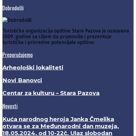
Dobrodošli
Turistička organizacija opštine Stara Pazova je osnovana
2009. godine sa ciljem da promoviše i prezentuje
turističke i privredne potencijale opštine.
Preporučujemo
Arheološki lokaliteti
Novi Banovci
Centar za kulturu – Stara Pazova
Novosti
Kuća narodnog heroja Janka Čmelika
otvara se za Međunarodni dan muzeja,
18.05.2024, od 10-22č. Ulaz slobodan