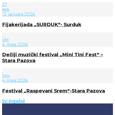
27
sep
13. januara 2026.
Fijakerijada „SURDUK“- Surduk
okt
4. maja 2026.
Dečiji muzički festival „Mini Tini Fest“ –
Stara Pazova
nov
4. maja 2026.
Festival „Raspevani Srem“-Stara Pazova
Svi događaji