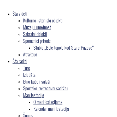
Šta videti
Kulturno-istorijski objekti
Muzeji i umetnost
Sakralni objekti
Spomenici prirode
Stablo „Bele topole kod Stare Pazove“
Atrakcije
Šta raditi
Ture
Izletišta
Etno kuće i salaši
Sportsko-rekreativni sadržaji
Manifestacije
O manifestacijama
Kalendar manifestacija
Šoping