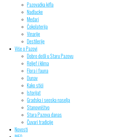
Pazovačka kifla
Nadlacke
Medari
Čokolaterija
Vinarije
Destilerije
Više o Pazovi
Dobro došli u Staru Pazovu
Reljef i klima
Flora i fauna
Dunav
Kako stići
Istorijat
Gradska i seoska naselja
Stanovništvo
Stara Pazova danas
Čuvari tradicije
Novosti
INFO