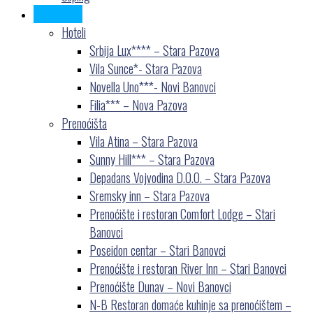
Gde odsesti
Hoteli
Srbija Lux**** – Stara Pazova
Vila Sunce*- Stara Pazova
Novella Uno***- Novi Banovci
Filia*** – Nova Pazova
Prenoćišta
Vila Atina – Stara Pazova
Sunny Hill*** – Stara Pazova
Depadans Vojvodina D.O.O. – Stara Pazova
Sremsky inn – Stara Pazova
Prenoćište i restoran Comfort Lodge – Stari
Banovci
Poseidon centar – Stari Banovci
Prenoćište i restoran River Inn – Stari Banovci
Prenoćište Dunav – Novi Banovci
N-B Restoran domaće kuhinje sa prenoćištem –