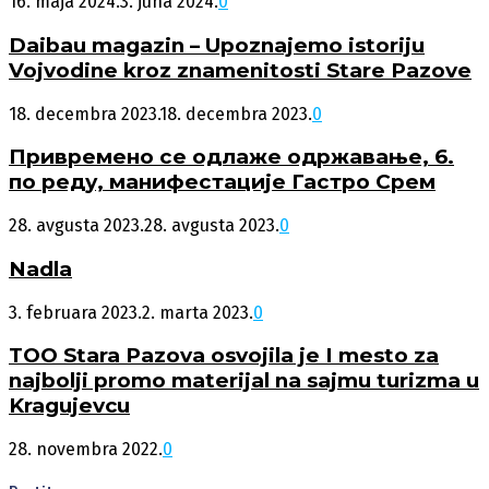
16. maja 2024.
3. juna 2024.
0
Daibau magazin – Upoznajemo istoriju
Vojvodine kroz znamenitosti Stare Pazove
18. decembra 2023.
18. decembra 2023.
0
Привремено се одлаже одржавање, 6.
по реду, манифестације Гастро Срем
28. avgusta 2023.
28. avgusta 2023.
0
Nadla
3. februara 2023.
2. marta 2023.
0
TOO Stara Pazova osvojila je I mesto za
najbolji promo materijal na sajmu turizma u
Kragujevcu
28. novembra 2022.
0