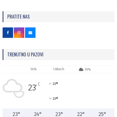
PRATITE NAS
TRENUTNO U PAZOVI
56%
1.8km/h
30%
°
C
23
23
°
°
23
23
°
24
°
23
°
22
°
25
°