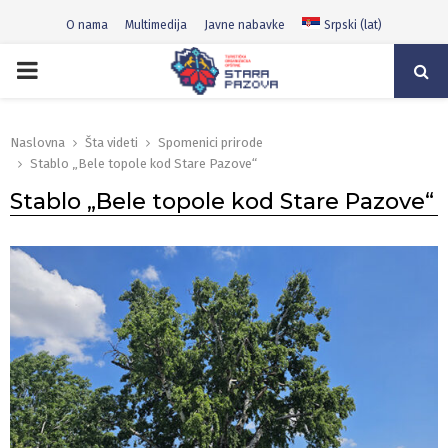
O nama
Multimedija
Javne nabavke
Srpski (lat)
PRIMARY
MENU
Naslovna
Šta videti
Spomenici prirode
Stablo „Bele topole kod Stare Pazove“
Stablo „Bele topole kod Stare Pazove“