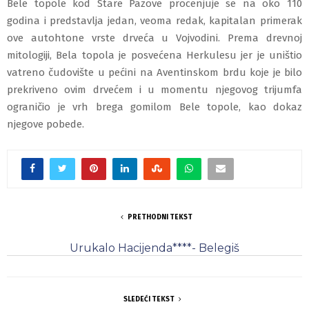
Bele topole kod Stare Pazove procenjuje se na oko 110
godina i predstavlja jedan, veoma redak, kapitalan primerak
ove autohtone vrste drveća u Vojvodini. Prema drevnoj
mitologiji, Bela topola je posvećena Herkulesu jer je uništio
vatreno čudovište u pećini na Aventinskom brdu koje je bilo
prekriveno ovim drvećem i u momentu njegovog trijumfa
ograničio je vrh brega gomilom Bele topole, kao dokaz
njegove pobede.
PRETHODNI TEKST
Urukalo Hacijenda****- Belegiš
SLEDEĆI TEKST