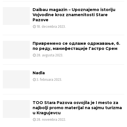
Daibau magazin – Upoznajemo istoriju
Vojvodine kroz znamenitosti Stare
Pazove
18. decembra 2023.
Привремено се одлаже одржавање, 6.
по реду, манифестације Гастро Срем
28. avgusta 2023.
Nadla
3. februara 2023.
TOO Stara Pazova osvojila je I mesto za
najbolji promo materijal na sajmu turizma
u Kragujevcu
28. novembra 2022.