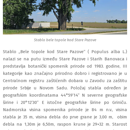
Stablo bele topole kod Stare Pazove
Stablo „Bele topole kod Stare Pazove“ ( Populus alba L.)
nalazi se na putu između Stare Pazove i Starih Banovaca i
predstavlja botanički spomenik prirode od 1983. godine, III
kategorije kao značajno prirodno dobro i registrovano je u
Centralnom registru zaštićenih dobara u Zavodu za zaštitu
prirode Srbije u Novom Sadu. Položaj stabla određen je
geografskim koordinatama 44°59’14’’ N severne geografske
širine i 20°12’30’’ E istočne geografske širine po Griniču.
Nadmorska visina spomenika prirode je 84 m n.v., visina
stabla je 35 m, visina debla do prve grane je 3,00 m, obim
debla na 1,30m je 6,50m, raspon krune je 29×32 m. Starost