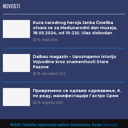
NOVOSTI
Kuća narodnog heroja Janka Čmelika
otvara se za Međunarodni dan muzeja,
18.05.2024, od 10-22č. Ulaz slobodan
16. maja 2024.
Daibau magazin – Upoznajemo istoriju
Vojvodine kroz znamenitosti Stare
Pazove
18. decembra 2023.
Привремено се одлаже одржавање, 6.
по реду, манифестације Гастро Срем
28. avgusta 2023.
©2026 Turistička organizacija opštine Stara Pazova. Dizajn
MyDesign