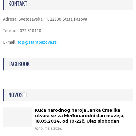
KONTAKT
Adresa: Svetosavska 11, 22300 Stara Pazova
Telefon: 022 310140
E-mail:
top@starapazova.rs
FACEBOOK
NOVOSTI
Kuća narodnog heroja Janka Čmelika
otvara se za Međunarodni dan muzeja,
18.05.2024, od 10-22č. Ulaz slobodan
16. maja 2024.