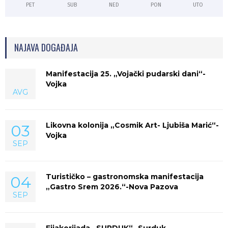
PET
SUB
NED
PON
UTO
NAJAVA DOGAĐAJA
Manifestacija 25. „Vojački pudarski dani“-
Vojka
AVG
Likovna kolonija „Cosmik Art- Ljubiša Marić“-
03
Vojka
SEP
Turističko – gastronomska manifestacija
04
„Gastro Srem 2026.“-Nova Pazova
SEP
Fijakerijada „SURDUK“- Surduk