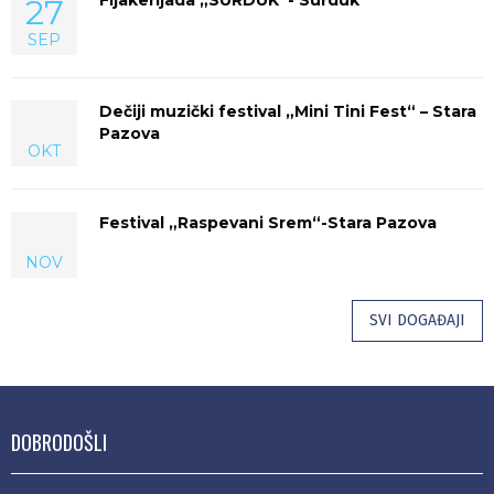
27
SEP
Dečiji muzički festival „Mini Tini Fest“ – Stara
Pazova
OKT
Festival „Raspevani Srem“-Stara Pazova
NOV
SVI DOGAĐAJI
DOBRODOŠLI