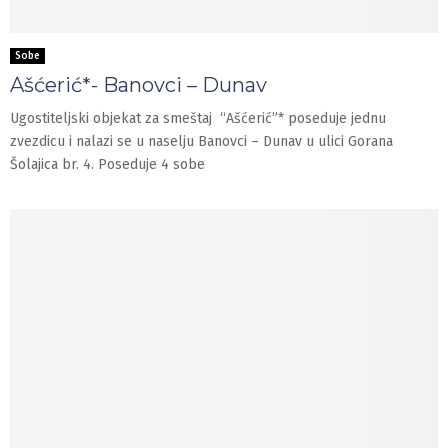
Sobe
Ašćerić*- Banovci – Dunav
Ugostiteljski objekat za smeštaj “Ašćerić”* poseduje jednu
zvezdicu i nalazi se u naselju Banovci – Dunav u ulici Gorana
Šolajica br. 4. Poseduje 4 sobe