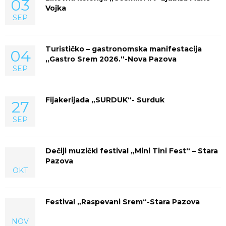
03
Vojka
SEP
Turističko – gastronomska manifestacija
04
„Gastro Srem 2026.“-Nova Pazova
SEP
Fijakerijada „SURDUK“- Surduk
27
SEP
Dečiji muzički festival „Mini Tini Fest“ – Stara
Pazova
OKT
Festival „Raspevani Srem“-Stara Pazova
NOV