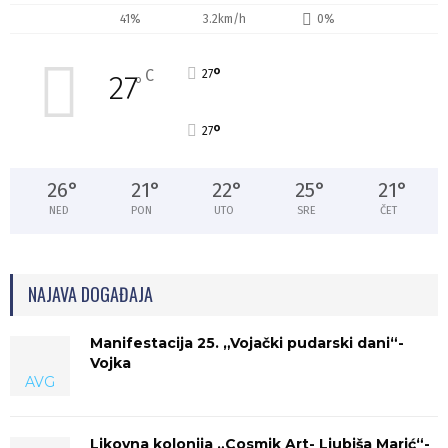
41%
3.2km/h
0%
°
C
27
27
°
°
27
26
°
21
°
22
°
25
°
21
°
NED
PON
UTO
SRE
ČET
NAJAVA DOGAĐAJA
Manifestacija 25. „Vojački pudarski dani“-
Vojka
AVG
Likovna kolonija „Cosmik Art- Ljubiša Marić“-