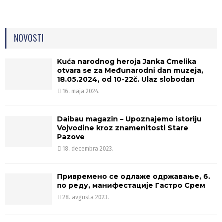
NOVOSTI
Kuća narodnog heroja Janka Čmelika
otvara se za Međunarodni dan muzeja,
18.05.2024, od 10-22č. Ulaz slobodan
16. maja 2024.
Daibau magazin – Upoznajemo istoriju
Vojvodine kroz znamenitosti Stare
Pazove
18. decembra 2023.
Привремено се одлаже одржавање, 6.
по реду, манифестације Гастро Срем
28. avgusta 2023.