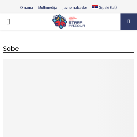
O nama
Multimedija
Javne nabavke
Srpski (lat)
PRIMARY
MENU
Sobe