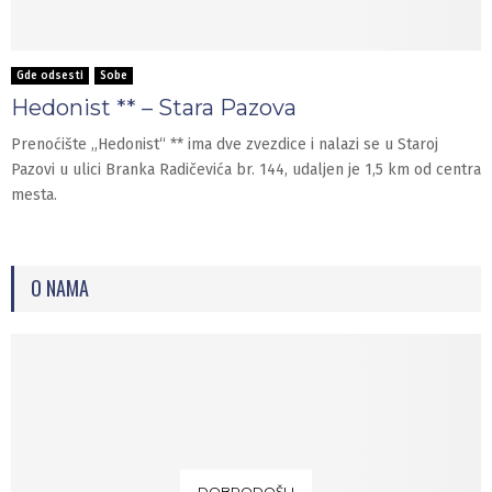
Gde odsesti
Sobe
Hedonist ** – Stara Pazova
Prenoćište „Hedonist“ ** ima dve zvezdice i nalazi se u Staroj
Pazovi u ulici Branka Radičevića br. 144, udaljen je 1,5 km od centra
mesta.
O NAMA
DOBRODOŠLI